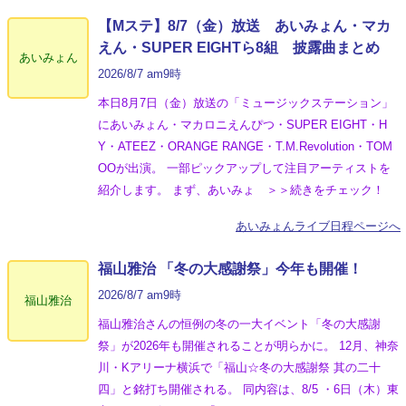
【Mステ】8/7（金）放送 あいみょん・マカ
えん・SUPER EIGHTら8組 披露曲まとめ
あいみょん
2026/8/7 am9時
本日8月7日（金）放送の「ミュージックステーション」
にあいみょん・マカロニえんぴつ・SUPER EIGHT・H
Y・ATEEZ・ORANGE RANGE・T.M.Revolution・TOM
OOが出演。 一部ピックアップして注目アーティストを
紹介します。 まず、あいみょ ＞＞続きをチェック！
あいみょんライブ日程ページへ
福山雅治 「冬の⼤感謝祭」今年も開催！
2026/8/7 am9時
福山雅治
福山雅治さんの恒例の冬の一大イベント「冬の⼤感謝
祭」が2026年も開催されることが明らかに。 12月、神奈
川・Kアリーナ横浜で「福山☆冬の大感謝祭 其の二十
四」と銘打ち開催される。 同内容は、8/5 ・6日（木）東