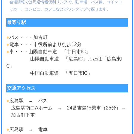
会場情報では周辺情報便利リンクで、駐車場、バス停、コインロ
ッカー、コンビニ、カフェなどがワンタップで探せます。
最寄り駅
●
バス・・・加古町
●
電車・・・市役所前より徒歩12分
●
車・・・山陽自動車道 「廿日市IC」
山陽自動車道 「広島IC」または「広島東I
C」
中国自動車道 「五日市IC」
交通アクセス
●
広島駅 → バス
広島駅南口Aホーム → 24番吉島行乗車（25分）→
加古町下車
●
広島駅 → 電車