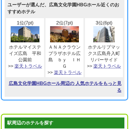
ユーザーが選んだ、広島文化学園HBGホール近くのお
すすめホテル
1
2
3
位(7pt)
位(7pt)
位(6pt)
ホテルマイステ
ＡＮＡクラウン
ホテルリブマッ
イズ広島 平和
プラザホテル広
クス広島舟入町
公園前
島 ｂｙ ＩＨ
リバーサイド
>>
楽天トラベル
Ｇ
>>
楽天トラベル
>>
楽天トラベル
広島文化学園HBGホール周辺の 人気ホテルをもっと見
る
駅周辺のホテルを探す