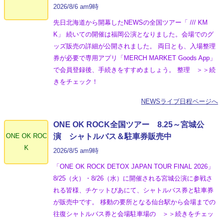
2026/8/6 am9時
先日北海道から開幕したNEWSの全国ツアー「 /// KM
K」 続いての開催は福岡公演となりました。会場でのグ
ッズ販売の詳細が公開されました。 両日とも、入場整理
券が必要で専用アプリ「MERCH MARKET Goods App」
で会員登録後、手続きをすすめましょう。 整理 ＞＞続
きをチェック！
NEWSライブ日程ページへ
ONE OK ROCK全国ツアー 8.25～宮城公
ONE OK ROC
演 シャトルバス＆駐車券販売中
K
2026/8/5 am9時
「ONE OK ROCK DETOX JAPAN TOUR FINAL 2026」
8/25（火）・8/26（水）に開催される宮城公演に参戦さ
れる皆様、チケットぴあにて、シャトルバス券と駐車券
が販売中です。 移動の要所となる仙台駅から会場までの
往復シャトルバス券と会場駐車場の ＞＞続きをチェッ