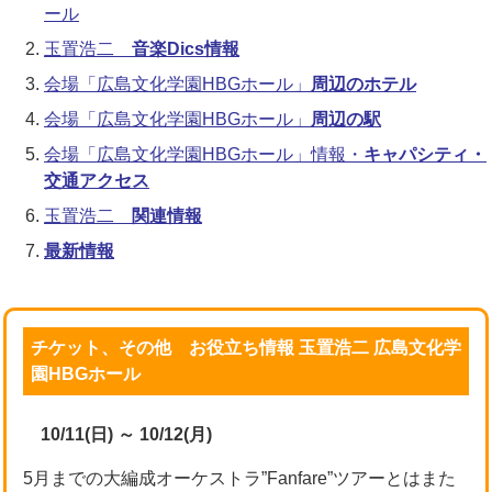
ール
玉置浩二
音楽Dics情報
会場「広島文化学園HBGホール」
周辺のホテル
会場「広島文化学園HBGホール」
周辺の駅
会場「広島文化学園HBGホール」情報・
キャパシティ・
交通アクセス
玉置浩二
関連情報
最新情報
チケット、その他 お役立ち情報 玉置浩二 広島文化学
園HBGホール
10/11(日) ～ 10/12(月)
5月までの大編成オーケストラ”Fanfare”ツアーとはまた