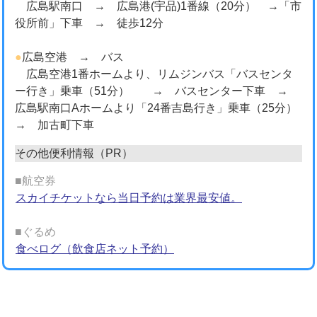
広島駅南口 → 広島港(宇品)1番線（20分） →「市
役所前」下車 → 徒歩12分
●
広島空港 → バス
広島空港1番ホームより、リムジンバス「バスセンタ
ー行き」乗車（51分） → バスセンター下車 →
広島駅南口Aホームより「24番吉島行き」乗車（25分）
→ 加古町下車
その他便利情報（PR）
■航空券
スカイチケットなら当日予約は業界最安値。
■ぐるめ
食べログ（飲食店ネット予約）