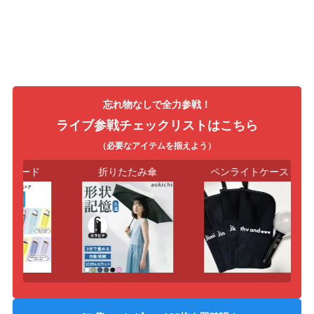
忘れ物なしで全力参戦！
ライブ参戦チェックリストはこちら
（必要なアイテムを揃えよう）
電コード
折りたたみ傘
ペンライトケース