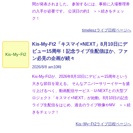
間が発表されました。 参加するには、事前に入場整理券
の入手が必要です。 公演日の約1 ＞＞続きをチェッ
ク！
timeleszライブ日程ページへ
Kis-My-Ft2「キスマイ×NEXT」8月10日にデ
ビュー15周年！記念ライブ生配信ほか、ファ
KisｰMyｰFt2
ン必見の企画が続々
2026/8/8 am10時
Kis-My-Ft2が、2026年8月10日にデビュー15周年という
大きな節目を迎える。 そんなアニバーサリーイヤーを盛
り上げるべく、動画配信サービス・U-NEXTとの大型プ
ロジェクト「キスマイ×NEXT」が始動。8月10日の記念
ライブ生配信をはじめ、過去のライブ映像やMV ＞＞続
きをチェック！
KisｰMyｰFt2ライブ日程ページへ