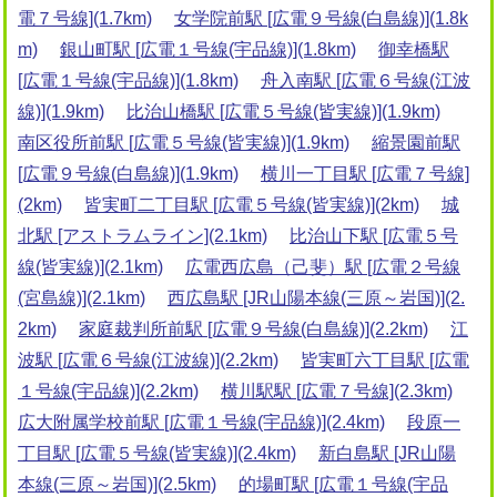
電７号線](1.7km)
女学院前駅 [広電９号線(白島線)](1.8k
m)
銀山町駅 [広電１号線(宇品線)](1.8km)
御幸橋駅
[広電１号線(宇品線)](1.8km)
舟入南駅 [広電６号線(江波
線)](1.9km)
比治山橋駅 [広電５号線(皆実線)](1.9km)
南区役所前駅 [広電５号線(皆実線)](1.9km)
縮景園前駅
[広電９号線(白島線)](1.9km)
横川一丁目駅 [広電７号線]
(2km)
皆実町二丁目駅 [広電５号線(皆実線)](2km)
城
北駅 [アストラムライン](2.1km)
比治山下駅 [広電５号
線(皆実線)](2.1km)
広電西広島（己斐）駅 [広電２号線
(宮島線)](2.1km)
西広島駅 [JR山陽本線(三原～岩国)](2.
2km)
家庭裁判所前駅 [広電９号線(白島線)](2.2km)
江
波駅 [広電６号線(江波線)](2.2km)
皆実町六丁目駅 [広電
１号線(宇品線)](2.2km)
横川駅駅 [広電７号線](2.3km)
広大附属学校前駅 [広電１号線(宇品線)](2.4km)
段原一
丁目駅 [広電５号線(皆実線)](2.4km)
新白島駅 [JR山陽
本線(三原～岩国)](2.5km)
的場町駅 [広電１号線(宇品