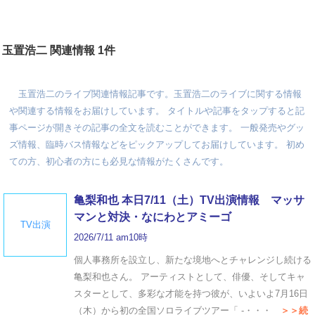
玉置浩二 関連情報 1件
玉置浩二のライブ関連情報記事です。玉置浩二のライブに関する情報
や関連する情報をお届けしています。 タイトルや記事をタップすると記
事ページが開きその記事の全文を読むことができます。 一般発売やグッ
ズ情報、臨時バス情報などをピックアップしてお届けしています。 初め
ての方、初心者の方にも必見な情報がたくさんです。
亀梨和也 本日7/11（土）TV出演情報 マッサ
マンと対決・なにわとアミーゴ
TV出演
2026/7/11 am10時
個人事務所を設立し、新たな境地へとチャレンジし続ける
亀梨和也さん。 アーティストとして、俳優、そしてキャ
スターとして、多彩な才能を持つ彼が、いよいよ7月16日
（木）から初の全国ソロライブツアー「 -・・・
＞＞続