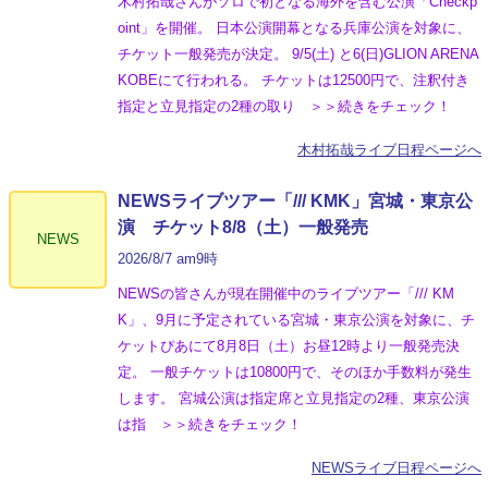
木村拓哉さんがソロで初となる海外を含む公演「Checkp
oint」を開催。 日本公演開幕となる兵庫公演を対象に、
チケット一般発売が決定。 9/5(土) と6(日)GLION ARENA
KOBEにて行われる。 チケットは12500円で、注釈付き
指定と立見指定の2種の取り ＞＞続きをチェック！
木村拓哉ライブ日程ページへ
NEWSライブツアー「/// KMK」宮城・東京公
演 チケット8/8（土）一般発売
NEWS
2026/8/7 am9時
NEWSの皆さんが現在開催中のライブツアー「/// KM
K」、9月に予定されている宮城・東京公演を対象に、チ
ケットぴあにて8月8日（土）お昼12時より一般発売決
定。 一般チケットは10800円で、そのほか手数料が発生
します。 宮城公演は指定席と立見指定の2種、東京公演
は指 ＞＞続きをチェック！
NEWSライブ日程ページへ