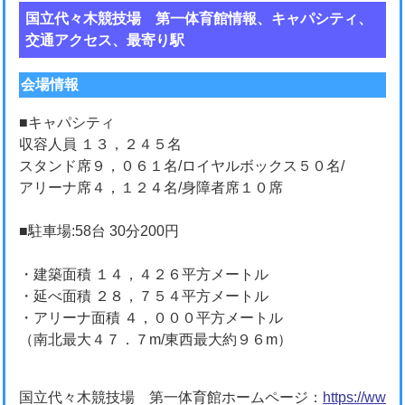
国立代々木競技場 第一体育館情報、キャパシティ、
交通アクセス、最寄り駅
会場情報
■キャパシティ
収容人員 １３，２４５名
スタンド席９，０６１名/ロイヤルボックス５０名/
アリーナ席４，１２４名/身障者席１０席
■駐車場:58台 30分200円
・建築面積 １４，４２６平方メートル
・延べ面積 ２８，７５４平方メートル
・アリーナ面積 ４，０００平方メートル
（南北最大４７．７m/東西最大約９６m）
国立代々木競技場 第一体育館ホームページ：
https://ww