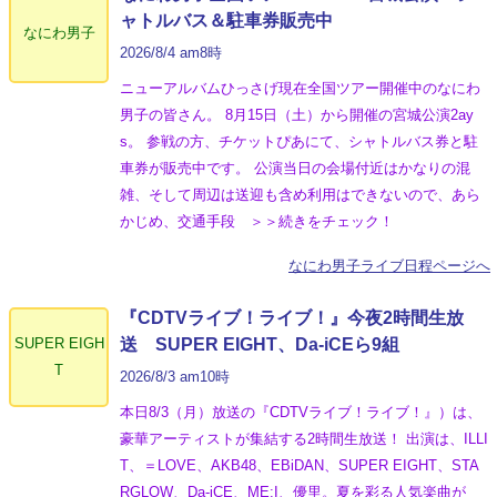
ャトルバス＆駐車券販売中
なにわ男子
2026/8/4 am8時
ニューアルバムひっさげ現在全国ツアー開催中のなにわ
男子の皆さん。 8月15日（土）から開催の宮城公演2ay
s。 参戦の方、チケットぴあにて、シャトルバス券と駐
車券が販売中です。 公演当日の会場付近はかなりの混
雑、そして周辺は送迎も含め利用はできないので、あら
かじめ、交通手段 ＞＞続きをチェック！
なにわ男子ライブ日程ページへ
『CDTVライブ！ライブ！』今夜2時間生放
SUPER EIGH
送 SUPER EIGHT、Da-iCEら9組
T
2026/8/3 am10時
本日8/3（月）放送の『CDTVライブ！ライブ！』）は、
豪華アーティストが集結する2時間生放送！ 出演は、ILLI
T、＝LOVE、AKB48、EBiDAN、SUPER EIGHT、STA
RGLOW、Da-iCE、ME:I、優里。夏を彩る人気楽曲が