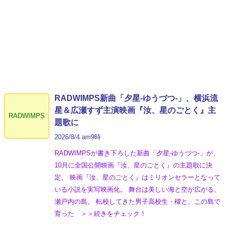
RADWIMPS新曲「夕星-ゆうづつ-」、横浜流
星＆広瀬すず主演映画『汝、星のごとく』主
RADWIMPS
題歌に
2026/8/4 am9時
RADWIMPSが書き下ろした新曲「夕星-ゆうづつ-」が、
10月に全国公開映画『汝、星のごとく』の主題歌に決
定。 映画『汝、星のごとく』はミリオンセラーとなって
いる小説を実写映画化。 舞台は美しい海と空が広がる、
瀬戸内の島。 転校してきた男子高校生・櫂と、この島で
育った ＞＞続きをチェック！