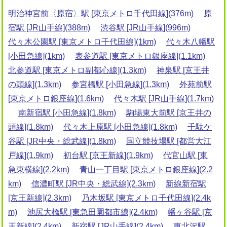
明治神宮前〈原宿〉駅 [東京メトロ千代田線](376m)
原
宿駅 [JR山手線](388m)
渋谷駅 [JR山手線](996m)
代々木公園駅 [東京メトロ千代田線](1km)
代々木八幡駅
[小田急線](1km)
表参道駅 [東京メトロ銀座線](1.1km)
北参道駅 [東京メトロ副都心線](1.3km)
神泉駅 [京王井
の頭線](1.3km)
参宮橋駅 [小田急線](1.3km)
外苑前駅
[東京メトロ銀座線](1.6km)
代々木駅 [JR山手線](1.7km)
南新宿駅 [小田急線](1.8km)
駒場東大前駅 [京王井の
頭線](1.8km)
代々木上原駅 [小田急線](1.8km)
千駄ケ
谷駅 [JR中央・総武線](1.8km)
国立競技場駅 [都営大江
戸線](1.9km)
初台駅 [京王新線](1.9km)
代官山駅 [東
急東横線](2.2km)
青山一丁目駅 [東京メトロ銀座線](2.2
km)
信濃町駅 [JR中央・総武線](2.3km)
新線新宿駅
[京王新線](2.3km)
乃木坂駅 [東京メトロ千代田線](2.4k
m)
池尻大橋駅 [東急田園都市線](2.4km)
幡ヶ谷駅 [京
王新線](2.4km)
新宿駅 [JR山手線](2.4km)
東北沢駅