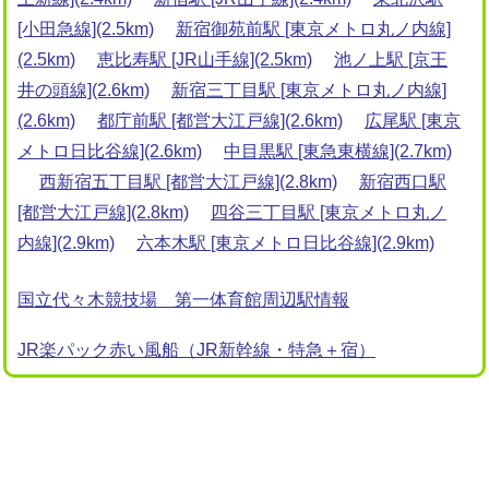
[小田急線](2.5km)
新宿御苑前駅 [東京メトロ丸ノ内線]
(2.5km)
恵比寿駅 [JR山手線](2.5km)
池ノ上駅 [京王
井の頭線](2.6km)
新宿三丁目駅 [東京メトロ丸ノ内線]
(2.6km)
都庁前駅 [都営大江戸線](2.6km)
広尾駅 [東京
メトロ日比谷線](2.6km)
中目黒駅 [東急東横線](2.7km)
西新宿五丁目駅 [都営大江戸線](2.8km)
新宿西口駅
[都営大江戸線](2.8km)
四谷三丁目駅 [東京メトロ丸ノ
内線](2.9km)
六本木駅 [東京メトロ日比谷線](2.9km)
国立代々木競技場 第一体育館周辺駅情報
JR楽パック赤い風船（JR新幹線・特急＋宿）