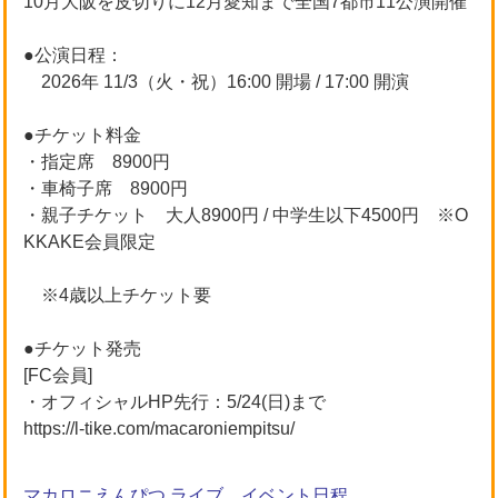
10月大阪を皮切りに12月愛知まで全国7都市11公演開催
●公演日程：
2026年 11/3（火・祝）16:00 開場 / 17:00 開演
●チケット料金
・指定席 8900円
・⾞椅⼦席 8900円
・親⼦チケット 大人8900円 / 中学生以下4500円 ※O
KKAKE会員限定
※4歳以上チケット要
●チケット発売
[FC会員]
・オフィシャルHP先行：5/24(日)まで
https://l-tike.com/macaroniempitsu/
マカロニえんぴつ ライブ、イベント日程