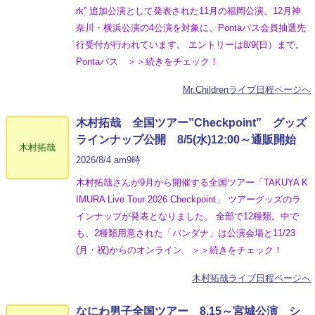
rk” 追加公演として発表された11月の福岡公演、12月神
奈川・横浜公演の4公演を対象に、Pontaパス会員抽選先
行受付が行われています。 エントリーは8/9(日）まで。
Pontaパス ＞＞続きをチェック！
Mr.Childrenライブ日程ページへ
木村拓哉 全国ツアー”Checkpoint” グッズ
ラインナップ公開 8/5(水)12:00～通販開始
木村拓哉
2026/8/4 am9時
木村拓哉さんが9月から開催する全国ツアー「TAKUYA K
IMURA Live Tour 2026 Checkpoint」 ツアーグッズのラ
インナップが発表となりました。 全部で12種類。中で
も、2種類用意された「バンダナ」は公演会場と11/23
(月・祝)からのオンライン ＞＞続きをチェック！
木村拓哉ライブ日程ページへ
なにわ男子全国ツアー 8.15～宮城公演 シ