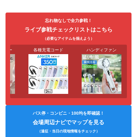
忘れ物なしで全力参戦！
ライブ参戦チェックリストはこちら
（必要なアイテムを揃えよう）
ラー
各種充電コード
ハンディファン
双
バス停・コンビニ・100均を即確認！
会場周辺ナビでマップを見る
（遠征・当日の現地情報をチェック）