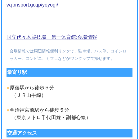
w.jpnsport.go.jp/yoyogi/
国立代々木競技場 第一体育館:会場情報
会場情報では周辺情報便利リンクで、駐車場、バス停、コインロ
ッカー、コンビニ、カフェなどがワンタップで探せます。
最寄り駅
●
原宿駅から徒歩５分
（ＪＲ山手線）
●
明治神宮前駅から徒歩５分
（東京メトロ千代田線・副都心線）
交通アクセス