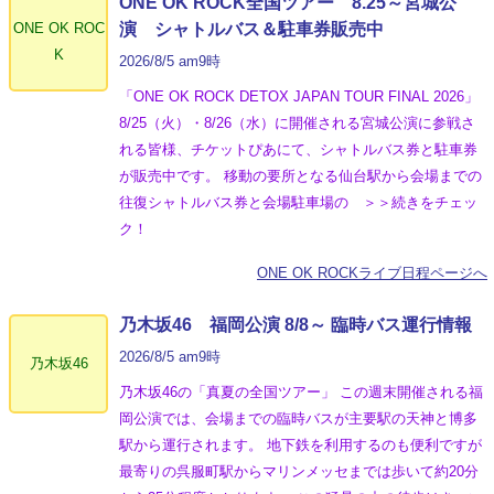
ONE OK ROCK全国ツアー 8.25～宮城公
ONE OK ROC
演 シャトルバス＆駐車券販売中
K
2026/8/5 am9時
「ONE OK ROCK DETOX JAPAN TOUR FINAL 2026」
8/25（火）・8/26（水）に開催される宮城公演に参戦さ
れる皆様、チケットぴあにて、シャトルバス券と駐車券
が販売中です。 移動の要所となる仙台駅から会場までの
往復シャトルバス券と会場駐車場の ＞＞続きをチェッ
ク！
ONE OK ROCKライブ日程ページへ
乃木坂46 福岡公演 8/8～ 臨時バス運行情報
2026/8/5 am9時
乃木坂46
乃木坂46の「真夏の全国ツアー」 この週末開催される福
岡公演では、会場までの臨時バスが主要駅の天神と博多
駅から運行されます。 地下鉄を利用するのも便利ですが
最寄りの呉服町駅からマリンメッセまでは歩いて約20分