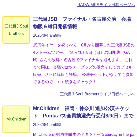
RADWIMPSライブ日程ページへ
三代目JSB ファイナル・名古屋公演 会場
三代目J Soul
物販＆縁日開催情報
Brothers
2026/8/4 am9時
15周年イヤーを祝うべく、6月から開幕した三代目JSBの
4大ドームツアー。 ついに8月9日（日）岩田剛典（GA
N）さんの故郷・名古屋でファイナルを迎えます。 これ
まで同様、会場ではツアーグッズの販売そしてカプセル
販売、さらに縁日も登場。 公演チケットがなくても参加
できるので ＞＞続きをチェック！
三代目J Soul Brothersライブ日程ページへ
Mr.Children 福岡・神奈川 追加公演チケッ
ト Pontaパス会員抽選先行受付8/9(日）まで
Mr.Children
2026/8/4 am9時
Mr.Childrenが現在開催中の全国ツアー”Saturday in the pa