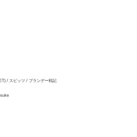
ND SET) / スピッツ / ブランデー戦記
suke