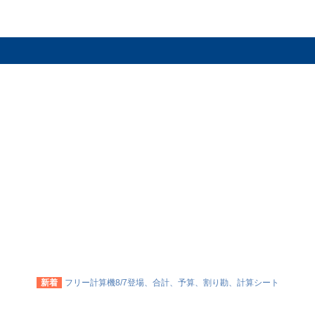
新着
フリー計算機8/7登場、合計、予算、割り勘、計算シート