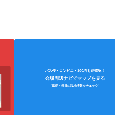
チケット（電子/紙）
銀テープケース
折り
バス停・コンビニ・100均を即確認！
会場周辺ナビでマップを見る
（遠征・当日の現地情報をチェック）