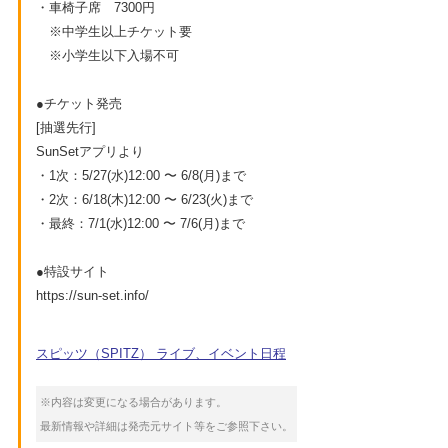
・車椅子席 7300円
※中学生以上チケット要
※小学生以下入場不可
●チケット発売
[抽選先行]
SunSetアプリより
・1次：5/27(水)12:00 〜 6/8(月)まで
・2次：6/18(木)12:00 〜 6/23(火)まで
・最終：7/1(水)12:00 〜 7/6(月)まで
●特設サイト
https://sun-set.info/
スピッツ（SPITZ） ライブ、イベント日程
※内容は変更になる場合があります。
最新情報や詳細は発売元サイト等をご参照下さい。