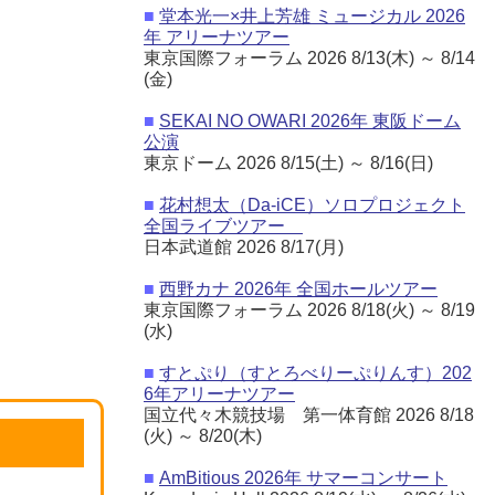
■
堂本光一×井上芳雄 ミュージカル 2026
年 アリーナツアー
東京国際フォーラム 2026 8/13(木) ～ 8/14
(金)
■
SEKAI NO OWARI 2026年 東阪ドーム
公演
東京ドーム 2026 8/15(土) ～ 8/16(日)
■
花村想太（Da-iCE）ソロプロジェクト
全国ライブツアー
日本武道館 2026 8/17(月)
■
西野カナ 2026年 全国ホールツアー
東京国際フォーラム 2026 8/18(火) ～ 8/19
(水)
■
すとぷり（すとろべりーぷりんす）202
6年アリーナツアー
国立代々木競技場 第一体育館 2026 8/18
(火) ～ 8/20(木)
■
AmBitious 2026年 サマーコンサート