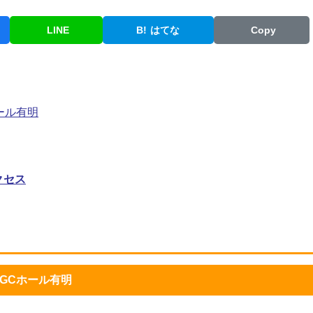
LINE
B!
はてな
Copy
ール有明
クセス
SGCホール有明