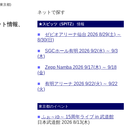
東京都)
ネットで探す
ケット情報、
★スピッツ（SPITZ）
情報
■
ゼビオアリーナ仙台 2026 8/29(土) ～
8/30(日)
■
SGCホール有明 2026 9/2(水) ～ 9/3
(木)
■
Zepp Namba 2026 9/17(木) ～ 9/18
(金)
■
有明アリーナ 2026 9/22(火) ～ 9/22
(火)
東京都のイベント
■
ふぉ～ゆ～ 15周年ライブ in 武道館
日本武道館 2026 8/13(木)