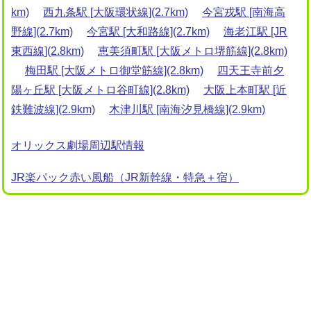
km)
西九条駅 [大阪環状線](2.7km)
今宮戎駅 [南海高
野線](2.7km)
今宮駅 [大和路線](2.7km)
海老江駅 [JR
東西線](2.8km)
恵美須町駅 [大阪メトロ堺筋線](2.8km)
梅田駅 [大阪メトロ御堂筋線](2.8km)
四天王寺前夕
陽ヶ丘駅 [大阪メトロ谷町線](2.8km)
大阪上本町駅 [近
鉄難波線](2.9km)
木津川駅 [南海汐見橋線](2.9km)
オリックス劇場周辺駅情報
JR楽パック赤い風船（JR新幹線・特急＋宿）