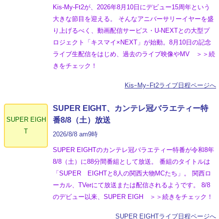
Kis-My-Ft2が、2026年8月10日にデビュー15周年という
大きな節目を迎える。 そんなアニバーサリーイヤーを盛
り上げるべく、動画配信サービス・U-NEXTとの大型プ
ロジェクト「キスマイ×NEXT」が始動。8月10日の記念
ライブ生配信をはじめ、過去のライブ映像やMV ＞＞続
きをチェック！
KisｰMyｰFt2ライブ日程ページへ
SUPER EIGHT、カンテレ冠バラエティー特
SUPER EIGH
番8/8（土）放送
T
2026/8/8 am9時
SUPER EIGHTのカンテレ冠バラエティー特番が令和8年
8/8（土）に88分間番組として放送。 番組のタイトルは
「SUPER EIGHTと8人の関西大物MCたち」。 関西ロ
ーカル、TVerにて放送または配信されるようです。 8/8
のデビュー以来、SUPER EIGH ＞＞続きをチェック！
SUPER EIGHTライブ日程ページへ