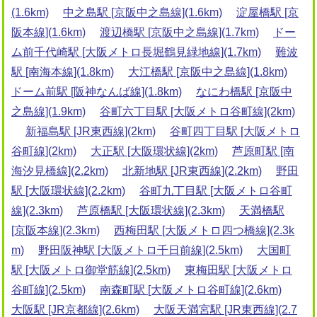
(1.6km)
中之島駅 [京阪中之島線](1.6km)
淀屋橋駅 [京
阪本線](1.6km)
渡辺橋駅 [京阪中之島線](1.7km)
ドー
ム前千代崎駅 [大阪メトロ長堀鶴見緑地線](1.7km)
難波
駅 [南海本線](1.8km)
大江橋駅 [京阪中之島線](1.8km)
ドーム前駅 [阪神なんば線](1.8km)
なにわ橋駅 [京阪中
之島線](1.9km)
谷町六丁目駅 [大阪メトロ谷町線](2km)
新福島駅 [JR東西線](2km)
谷町四丁目駅 [大阪メトロ
谷町線](2km)
大正駅 [大阪環状線](2km)
芦原町駅 [南
海汐見橋線](2.2km)
北新地駅 [JR東西線](2.2km)
野田
駅 [大阪環状線](2.2km)
谷町九丁目駅 [大阪メトロ谷町
線](2.3km)
芦原橋駅 [大阪環状線](2.3km)
天満橋駅
[京阪本線](2.3km)
西梅田駅 [大阪メトロ四つ橋線](2.3k
m)
野田阪神駅 [大阪メトロ千日前線](2.5km)
大国町
駅 [大阪メトロ御堂筋線](2.5km)
東梅田駅 [大阪メトロ
谷町線](2.5km)
南森町駅 [大阪メトロ谷町線](2.6km)
大阪駅 [JR京都線](2.6km)
大阪天満宮駅 [JR東西線](2.7