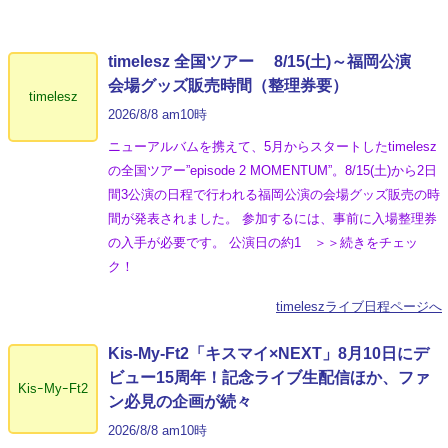
timelesz 全国ツアー 8/15(土)～福岡公演
会場グッズ販売時間（整理券要）
timelesz
2026/8/8 am10時
ニューアルバムを携えて、5月からスタートしたtimelesz
の全国ツアー”episode 2 MOMENTUM”。8/15(土)から2日
間3公演の日程で行われる福岡公演の会場グッズ販売の時
間が発表されました。 参加するには、事前に入場整理券
の入手が必要です。 公演日の約1 ＞＞続きをチェッ
ク！
timeleszライブ日程ページへ
Kis-My-Ft2「キスマイ×NEXT」8月10日にデ
ビュー15周年！記念ライブ生配信ほか、ファ
KisｰMyｰFt2
ン必見の企画が続々
2026/8/8 am10時