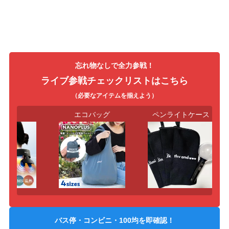
忘れ物なしで全力参戦！
ライブ参戦チェックリストはこちら
（必要なアイテムを揃えよう）
イロ
エコバッグ
ペンライトケース
バス停・コンビニ・100均を即確認！