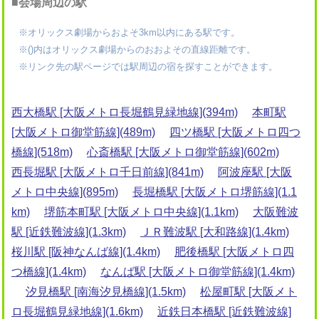
■会場周辺の駅
※オリックス劇場からおよそ3km以内にある駅です。
※()内はオリックス劇場からのおおよその直線距離です。
※リンク先の駅ページでは駅周辺の宿を探すことができます。
西大橋駅 [大阪メトロ長堀鶴見緑地線](394m)
本町駅
[大阪メトロ御堂筋線](489m)
四ツ橋駅 [大阪メトロ四つ
橋線](518m)
心斎橋駅 [大阪メトロ御堂筋線](602m)
西長堀駅 [大阪メトロ千日前線](841m)
阿波座駅 [大阪
メトロ中央線](895m)
長堀橋駅 [大阪メトロ堺筋線](1.1
km)
堺筋本町駅 [大阪メトロ中央線](1.1km)
大阪難波
駅 [近鉄難波線](1.3km)
ＪＲ難波駅 [大和路線](1.4km)
桜川駅 [阪神なんば線](1.4km)
肥後橋駅 [大阪メトロ四
つ橋線](1.4km)
なんば駅 [大阪メトロ御堂筋線](1.4km)
汐見橋駅 [南海汐見橋線](1.5km)
松屋町駅 [大阪メト
ロ長堀鶴見緑地線](1.6km)
近鉄日本橋駅 [近鉄難波線]