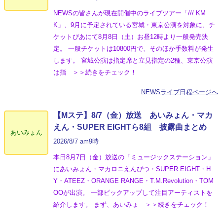
NEWSの皆さんが現在開催中のライブツアー「/// KM
K」、9月に予定されている宮城・東京公演を対象に、チ
ケットぴあにて8月8日（土）お昼12時より一般発売決
定。 一般チケットは10800円で、そのほか手数料が発生
します。 宮城公演は指定席と立見指定の2種、東京公演
は指 ＞＞続きをチェック！
NEWSライブ日程ページへ
【Mステ】8/7（金）放送 あいみょん・マカ
えん・SUPER EIGHTら8組 披露曲まとめ
あいみょん
2026/8/7 am9時
本日8月7日（金）放送の「ミュージックステーション」
にあいみょん・マカロニえんぴつ・SUPER EIGHT・H
Y・ATEEZ・ORANGE RANGE・T.M.Revolution・TOM
OOが出演。 一部ピックアップして注目アーティストを
紹介します。 まず、あいみょ ＞＞続きをチェック！