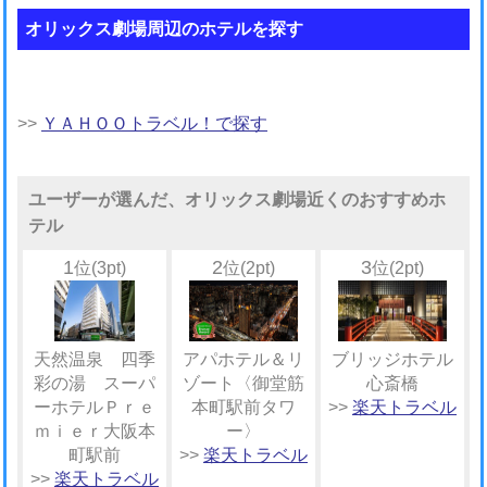
オリックス劇場周辺のホテルを探す
>>
ＹＡＨＯＯトラベル！で探す
ユーザーが選んだ、オリックス劇場近くのおすすめホ
テル
1
2
3
位(3pt)
位(2pt)
位(2pt)
天然温泉 四季
アパホテル＆リ
ブリッジホテル
彩の湯 スーパ
ゾート〈御堂筋
心斎橋
ーホテルＰｒｅ
本町駅前タワ
>>
楽天トラベル
ｍｉｅｒ大阪本
ー〉
町駅前
>>
楽天トラベル
>>
楽天トラベル