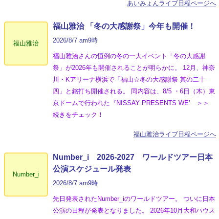
あいみょんライブ日程ページへ
福山雅治 「冬の⼤感謝祭」今年も開催！
2026/8/7 am9時
福山雅治
福山雅治さんの恒例の冬の一大イベント「冬の⼤感謝
祭」が2026年も開催されることが明らかに。 12月、神奈
川・Kアリーナ横浜で「福山☆冬の大感謝祭 其の二十
四」と銘打ち開催される。 同内容は、8/5 ・6日（木）東
京ドームで行われた『NISSAY PRESENTS WE’ ＞＞
続きをチェック！
福山雅治ライブ日程ページへ
Number_i 2026‐2027 ワールドツアー日本
公演スケジュール発表
Number_i
2026/8/7 am9時
先日発表されたNumber_iのワールドツアー。 ついに日本
公演の日程が発表となりました。 2026年10月大和ハウス