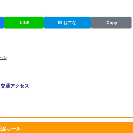
LINE
B!
はてな
Copy
ール
・交通アクセス
記念ホール