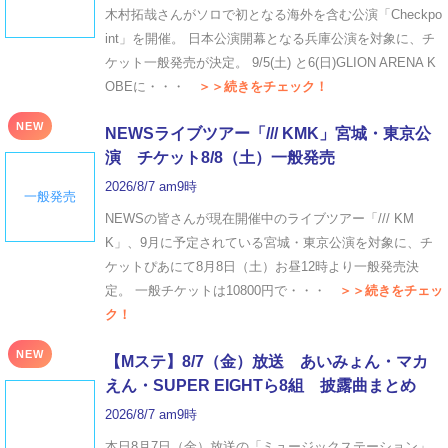
木村拓哉さんがソロで初となる海外を含む公演「Checkpo
int」を開催。 日本公演開幕となる兵庫公演を対象に、チ
ケット一般発売が決定。 9/5(土) と6(日)GLION ARENA K
OBEに・・・
＞＞続きをチェック！
NEW
NEWSライブツアー「/// KMK」宮城・東京公
演 チケット8/8（土）一般発売
2026/8/7 am9時
一般発売
NEWSの皆さんが現在開催中のライブツアー「/// KM
K」、9月に予定されている宮城・東京公演を対象に、チ
ケットぴあにて8月8日（土）お昼12時より一般発売決
定。 一般チケットは10800円で・・・
＞＞続きをチェッ
ク！
NEW
【Mステ】8/7（金）放送 あいみょん・マカ
えん・SUPER EIGHTら8組 披露曲まとめ
2026/8/7 am9時
本日8月7日（金）放送の「ミュージックステーション」