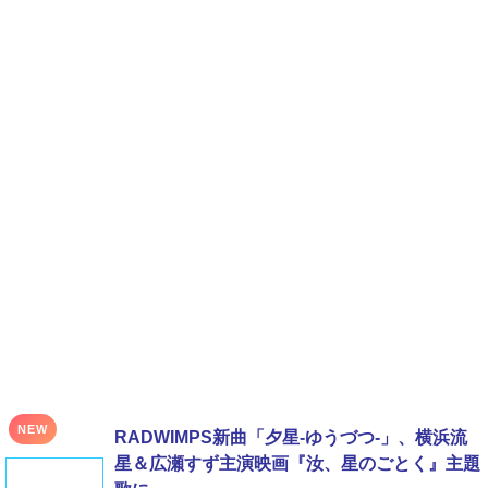
NEW
RADWIMPS新曲「夕星-ゆうづつ-」、横浜流
星＆広瀬すず主演映画『汝、星のごとく』主題