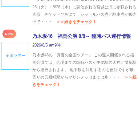
25（火）・8/26（水）に開催される宮城公演に参戦される
皆様、チケットぴあにて、シャトルバス券と駐車券が販売
中で・・・
＞＞続きをチェック！
NEW
乃木坂46 福岡公演 8/8～ 臨時バス運行情報
2026/8/5 am9時
乃木坂46の「真夏の全国ツアー」 この週末開催される福
全国ツアー
岡公演では、会場までの臨時バスが主要駅の天神と博多駅
から運行されます。 地下鉄を利用するのも便利ですが最
寄りの呉服町駅からマリンメッセまでは歩・・・
＞＞続
きをチェック！