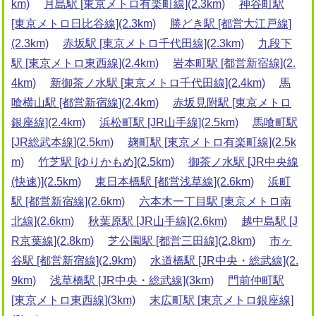
km)
月島駅 [東京メトロ有楽町線](2.3km)
神谷町駅
[東京メトロ日比谷線](2.3km)
勝どき駅 [都営大江戸線]
(2.3km)
赤坂駅 [東京メトロ千代田線](2.3km)
九段下
駅 [東京メトロ東西線](2.4km)
岩本町駅 [都営新宿線](2.
4km)
新御茶ノ水駅 [東京メトロ千代田線](2.4km)
馬
喰横山駅 [都営新宿線](2.4km)
赤坂見附駅 [東京メトロ
銀座線](2.4km)
浜松町駅 [JR山手線](2.5km)
馬喰町駅
[JR総武本線](2.5km)
麹町駅 [東京メトロ有楽町線](2.5k
m)
竹芝駅 [ゆりかもめ](2.5km)
御茶ノ水駅 [JR中央線
(快速)](2.5km)
東日本橋駅 [都営浅草線](2.6km)
浜町
駅 [都営新宿線](2.6km)
六本木一丁目駅 [東京メトロ南
北線](2.6km)
秋葉原駅 [JR山手線](2.6km)
越中島駅 [J
R京葉線](2.8km)
芝公園駅 [都営三田線](2.8km)
市ヶ
谷駅 [都営新宿線](2.9km)
水道橋駅 [JR中央・総武線](2.
9km)
浅草橋駅 [JR中央・総武線](3km)
門前仲町駅
[東京メトロ東西線](3km)
末広町駅 [東京メトロ銀座線]