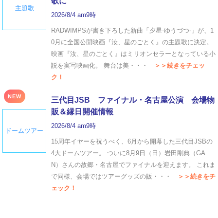
歌に
主題歌
2026/8/4 am9時
RADWIMPSが書き下ろした新曲「夕星-ゆうづつ-」が、1
0月に全国公開映画『汝、星のごとく』の主題歌に決定。
映画『汝、星のごとく』はミリオンセラーとなっている小
説を実写映画化。 舞台は美・・・
＞＞続きをチェッ
ク！
NEW
三代目JSB ファイナル・名古屋公演 会場物
販＆縁日開催情報
2026/8/4 am9時
ドームツアー
15周年イヤーを祝うべく、6月から開幕した三代目JSBの
4大ドームツアー。 ついに8月9日（日）岩田剛典（GA
N）さんの故郷・名古屋でファイナルを迎えます。 これま
で同様、会場ではツアーグッズの販・・・
＞＞続きをチ
ェック！