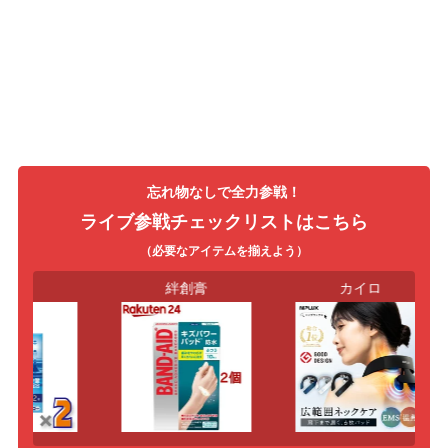
忘れ物なしで全力参戦！
ライブ参戦チェックリストはこちら
（必要なアイテムを揃えよう）
薬
絆創膏
カイロ