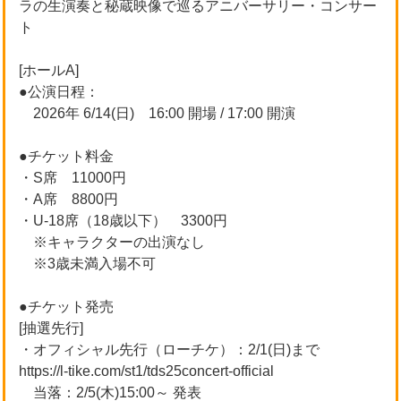
ラの生演奏と秘蔵映像で巡るアニバーサリー・コンサー
ト
[ホールA]
●公演日程：
2026年 6/14(日) 16:00 開場 / 17:00 開演
●チケット料金
・S席 11000円
・A席 8800円
・U-18席（18歳以下） 3300円
※キャラクターの出演なし
※3歳未満入場不可
●チケット発売
[抽選先行]
・オフィシャル先行（ローチケ）：2/1(日)まで
https://l-tike.com/st1/tds25concert-official
当落：2/5(木)15:00～ 発表