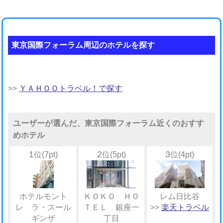
東京国際フォーラム周辺のホテルを探す
>>
ＹＡＨＯＯトラベル！で探す
ユーザーが選んだ、東京国際フォーラム近くのおすす
めホテル
1
2
3
位(7pt)
位(5pt)
位(4pt)
ホテルモント
ＫＯＫＯ ＨＯ
レム日比谷
レ ラ・スール
ＴＥＬ 銀座一
>>
楽天トラベル
ギンザ
丁目