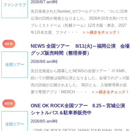
2026/8/7 am9時
ファンクラブ
先日発表されたNumber_iのワールドツアー。 ついに日本
公演の日程が発表となりました。 2026年10月大和ハウス
プレミストドーム（札幌ドーム）12月大阪・東京、2027
年1月名古屋、ファイ・・・
＞＞続きをチェック！
NEW
NEWS 全国ツアー 8/11(火)～福岡公演 会場
グッズ販売時間（整理券要）
2026/8/6 am9時
全国ツアー
先日北海道から開幕したNEWSの全国ツアー「 /// KMK」
続いての開催は福岡公演となりました。会場でのグッズ販
売の詳細が公開されました。 両日とも、入場整理券が必
要で専用アプリ「MERCH ・・・
＞＞続きをチェック！
NEW
ONE OK ROCK全国ツアー 8.25～宮城公演
シャトルバス＆駐車券販売中
2026/8/5 am9時
全国ツアー
「ONE OK ROCK DETOX JAPAN TOUR FINAL 2026」8/