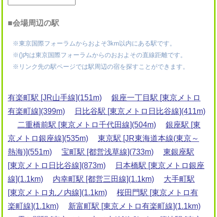
■会場周辺の駅
※東京国際フォーラムからおよそ3km以内にある駅です。
※()内は東京国際フォーラムからのおおよその直線距離です。
※リンク先の駅ページでは駅周辺の宿を探すことができます。
有楽町駅 [JR山手線](151m)
銀座一丁目駅 [東京メトロ
有楽町線](399m)
日比谷駅 [東京メトロ日比谷線](411m)
二重橋前駅 [東京メトロ千代田線](504m)
銀座駅 [東
京メトロ銀座線](535m)
東京駅 [JR東海道本線(東京～
熱海)](551m)
宝町駅 [都営浅草線](733m)
東銀座駅
[東京メトロ日比谷線](873m)
日本橋駅 [東京メトロ銀座
線](1.1km)
内幸町駅 [都営三田線](1.1km)
大手町駅
[東京メトロ丸ノ内線](1.1km)
桜田門駅 [東京メトロ有
楽町線](1.1km)
新富町駅 [東京メトロ有楽町線](1.1km)