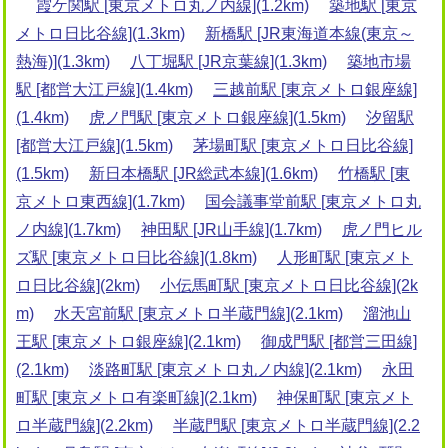
霞ケ関駅 [東京メトロ丸ノ内線](1.2km)
築地駅 [東京
メトロ日比谷線](1.3km)
新橋駅 [JR東海道本線(東京～
熱海)](1.3km)
八丁堀駅 [JR京葉線](1.3km)
築地市場
駅 [都営大江戸線](1.4km)
三越前駅 [東京メトロ銀座線]
(1.4km)
虎ノ門駅 [東京メトロ銀座線](1.5km)
汐留駅
[都営大江戸線](1.5km)
茅場町駅 [東京メトロ日比谷線]
(1.5km)
新日本橋駅 [JR総武本線](1.6km)
竹橋駅 [東
京メトロ東西線](1.7km)
国会議事堂前駅 [東京メトロ丸
ノ内線](1.7km)
神田駅 [JR山手線](1.7km)
虎ノ門ヒル
ズ駅 [東京メトロ日比谷線](1.8km)
人形町駅 [東京メト
ロ日比谷線](2km)
小伝馬町駅 [東京メトロ日比谷線](2k
m)
水天宮前駅 [東京メトロ半蔵門線](2.1km)
溜池山
王駅 [東京メトロ銀座線](2.1km)
御成門駅 [都営三田線]
(2.1km)
淡路町駅 [東京メトロ丸ノ内線](2.1km)
永田
町駅 [東京メトロ有楽町線](2.1km)
神保町駅 [東京メト
ロ半蔵門線](2.2km)
半蔵門駅 [東京メトロ半蔵門線](2.2