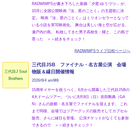
RADWIMPSが書き下ろした新曲「夕星-ゆうづつ-」が、
10月に全国公開映画『汝、星のごとく』の主題歌に決
定。 映画『汝、星のごとく』はミリオンセラーとなって
いる小説を実写映画化。 舞台は美しい海と空が広がる、
瀬戸内の島。 転校してきた男子高校生・櫂と、この島で
育った ＞＞続きをチェック！
RADWIMPSライブ日程ページへ
三代目JSB ファイナル・名古屋公演 会場
三代目J Soul
物販＆縁日開催情報
Brothers
2026/8/4 am9時
15周年イヤーを祝うべく、6月から開幕した三代目JSBの
4大ドームツアー。 ついに8月9日（日）岩田剛典（GA
N）さんの故郷・名古屋でファイナルを迎えます。 これ
まで同様、会場ではツアーグッズの販売そしてカプセル
販売、さらに縁日も登場。 公演チケットがなくても参加
できるので ＞＞続きをチェック！