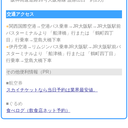
交通アクセス
●
関西国際空港→空港バス乗車→JR大阪駅→JR大阪駅前
バスターミナルより 「船津橋」行または 「鶴町四丁
目」行乗車→堂島大橋下車
●
伊丹空港→リムジンバス乗車JR大阪駅→JR大阪駅前バ
スターミナルより 「船津橋」行または 「鶴町四丁目」
行乗車→堂島大橋下車
その他便利情報（PR）
■航空券
スカイチケットなら当日予約は業界最安値。
■ぐるめ
食べログ（飲食店ネット予約）