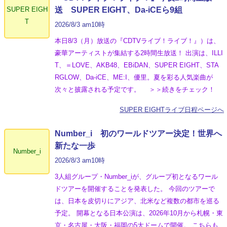
SUPER EIGH
送 SUPER EIGHT、Da-iCEら9組
T
2026/8/3 am10時
本日8/3（月）放送の『CDTVライブ！ライブ！』）は、
豪華アーティストが集結する2時間生放送！ 出演は、ILLI
T、＝LOVE、AKB48、EBiDAN、SUPER EIGHT、STA
RGLOW、Da-iCE、ME:I、優里。夏を彩る人気楽曲が
次々と披露される予定です。 ＞＞続きをチェック！
SUPER EIGHTライブ日程ページへ
Number_i 初のワールドツアー決定！世界へ
新たな一歩
Number_i
2026/8/3 am10時
3人組グループ・Number_iが、グループ初となるワール
ドツアーを開催することを発表した。 今回のツアーで
は、日本を皮切りにアジア、北米など複数の都市を巡る
予定。 開幕となる日本公演は、2026年10月から札幌・東
京・名古屋・大阪・福岡の5大ドームで開催。 こちらも