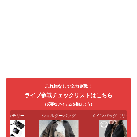
忘れ物なしで全力参戦！
ライブ参戦チェックリストはこちら
（必要なアイテムを揃えよう）
バッテリー
ショルダーバッグ
メインバッグ（リュック