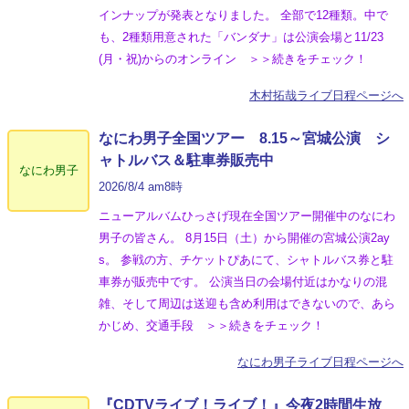
インナップが発表となりました。 全部で12種類。中で
も、2種類用意された「バンダナ」は公演会場と11/23
(月・祝)からのオンライン ＞＞続きをチェック！
木村拓哉ライブ日程ページへ
なにわ男子全国ツアー 8.15～宮城公演 シ
ャトルバス＆駐車券販売中
なにわ男子
2026/8/4 am8時
ニューアルバムひっさげ現在全国ツアー開催中のなにわ
男子の皆さん。 8月15日（土）から開催の宮城公演2ay
s。 参戦の方、チケットぴあにて、シャトルバス券と駐
車券が販売中です。 公演当日の会場付近はかなりの混
雑、そして周辺は送迎も含め利用はできないので、あら
かじめ、交通手段 ＞＞続きをチェック！
なにわ男子ライブ日程ページへ
『CDTVライブ！ライブ！』今夜2時間生放