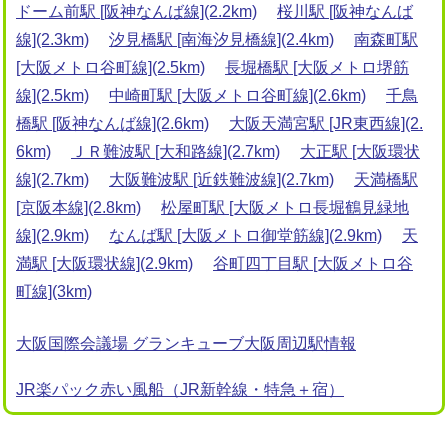
ドーム前駅 [阪神なんば線](2.2km)
桜川駅 [阪神なんば
線](2.3km)
汐見橋駅 [南海汐見橋線](2.4km)
南森町駅
[大阪メトロ谷町線](2.5km)
長堀橋駅 [大阪メトロ堺筋
線](2.5km)
中崎町駅 [大阪メトロ谷町線](2.6km)
千鳥
橋駅 [阪神なんば線](2.6km)
大阪天満宮駅 [JR東西線](2.
6km)
ＪＲ難波駅 [大和路線](2.7km)
大正駅 [大阪環状
線](2.7km)
大阪難波駅 [近鉄難波線](2.7km)
天満橋駅
[京阪本線](2.8km)
松屋町駅 [大阪メトロ長堀鶴見緑地
線](2.9km)
なんば駅 [大阪メトロ御堂筋線](2.9km)
天
満駅 [大阪環状線](2.9km)
谷町四丁目駅 [大阪メトロ谷
町線](3km)
大阪国際会議場 グランキューブ大阪周辺駅情報
JR楽パック赤い風船（JR新幹線・特急＋宿）