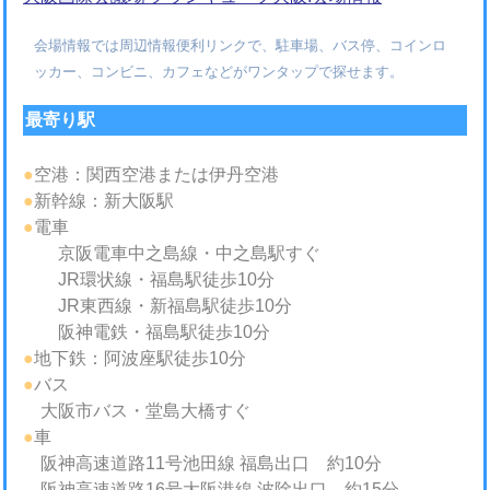
会場情報では周辺情報便利リンクで、駐車場、バス停、コインロ
ッカー、コンビニ、カフェなどがワンタップで探せます。
最寄り駅
●
空港：関西空港または伊丹空港
●
新幹線：新大阪駅
●
電車
京阪電車中之島線・中之島駅すぐ
JR環状線・福島駅徒歩10分
JR東西線・新福島駅徒歩10分
阪神電鉄・福島駅徒歩10分
●
地下鉄：阿波座駅徒歩10分
●
バス
大阪市バス・堂島大橋すぐ
●
車
阪神高速道路11号池田線 福島出口 約10分
阪神高速道路16号大阪港線 波除出口 約15分