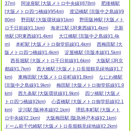
37m)
阿波座駅 [大阪メトロ中央線](878m)
肥後橋駅
[大阪メトロ四つ橋線](954m)
渡辺橋駅 [京阪中之島線](9
80m)
野田駅 [大阪環状線](1km)
野田阪神駅 [大阪メト
ロ千日前線](1.1km)
海老江駅 [JR東西線](1.4km)
北新
地駅 [JR東西線](1.4km)
大江橋駅 [京阪中之島線](1.4k
m)
本町駅 [大阪メトロ御堂筋線](1.4km)
西梅田駅 [大
阪メトロ四つ橋線](1.4km)
淀屋橋駅 [京阪本線](1.5km)
西長堀駅 [大阪メトロ千日前線](1.6km)
大阪駅 [JR京
都線](1.7km)
西大橋駅 [大阪メトロ長堀鶴見緑地線](1.7
km)
東梅田駅 [大阪メトロ谷町線](1.8km)
なにわ橋駅
[京阪中之島線](1.9km)
梅田駅 [大阪メトロ御堂筋線](1.9
km)
西九条駅 [大阪環状線](1.9km)
四ツ橋駅 [大阪メ
トロ四つ橋線](2km)
心斎橋駅 [大阪メトロ御堂筋線](2.1
km)
淀川駅 [阪神本線](2.1km)
堺筋本町駅 [大阪メト
ロ中央線](2.1km)
大阪梅田駅 [阪急神戸本線](2.1km)
ドーム前千代崎駅 [大阪メトロ長堀鶴見緑地線](2.2km)