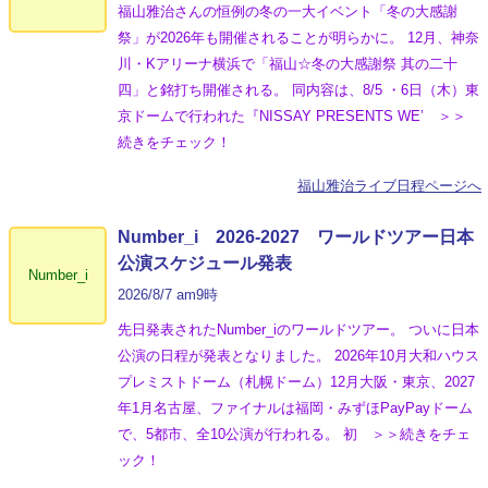
福山雅治さんの恒例の冬の一大イベント「冬の⼤感謝
祭」が2026年も開催されることが明らかに。 12月、神奈
川・Kアリーナ横浜で「福山☆冬の大感謝祭 其の二十
四」と銘打ち開催される。 同内容は、8/5 ・6日（木）東
京ドームで行われた『NISSAY PRESENTS WE’ ＞＞
続きをチェック！
福山雅治ライブ日程ページへ
Number_i 2026‐2027 ワールドツアー日本
公演スケジュール発表
Number_i
2026/8/7 am9時
先日発表されたNumber_iのワールドツアー。 ついに日本
公演の日程が発表となりました。 2026年10月大和ハウス
プレミストドーム（札幌ドーム）12月大阪・東京、2027
年1月名古屋、ファイナルは福岡・みずほPayPayドーム
で、5都市、全10公演が行われる。 初 ＞＞続きをチェ
ック！