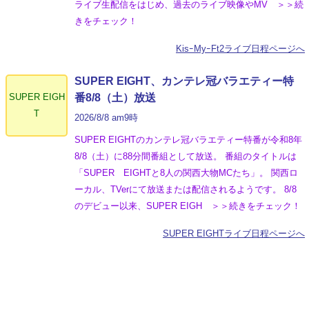
ライブ生配信をはじめ、過去のライブ映像やMV ＞＞続
きをチェック！
KisｰMyｰFt2ライブ日程ページへ
SUPER EIGHT、カンテレ冠バラエティー特
SUPER EIGH
番8/8（土）放送
T
2026/8/8 am9時
SUPER EIGHTのカンテレ冠バラエティー特番が令和8年
8/8（土）に88分間番組として放送。 番組のタイトルは
「SUPER EIGHTと8人の関西大物MCたち」。 関西ロ
ーカル、TVerにて放送または配信されるようです。 8/8
のデビュー以来、SUPER EIGH ＞＞続きをチェック！
SUPER EIGHTライブ日程ページへ