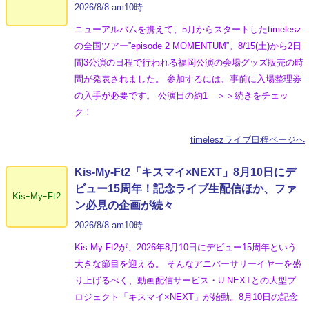
2026/8/8 am10時
ニューアルバムを携えて、5月からスタートしたtimelesz
の全国ツアー”episode 2 MOMENTUM”。8/15(土)から2日
間3公演の日程で行われる福岡公演の会場グッズ販売の時
間が発表されました。 参加するには、事前に入場整理券
の入手が必要です。 公演日の約1 ＞＞続きをチェッ
ク！
timeleszライブ日程ページへ
Kis-My-Ft2「キスマイ×NEXT」8月10日にデ
ビュー15周年！記念ライブ生配信ほか、ファ
KisｰMyｰFt2
ン必見の企画が続々
2026/8/8 am10時
Kis-My-Ft2が、2026年8月10日にデビュー15周年という
大きな節目を迎える。 そんなアニバーサリーイヤーを盛
り上げるべく、動画配信サービス・U-NEXTとの大型プ
ロジェクト「キスマイ×NEXT」が始動。8月10日の記念