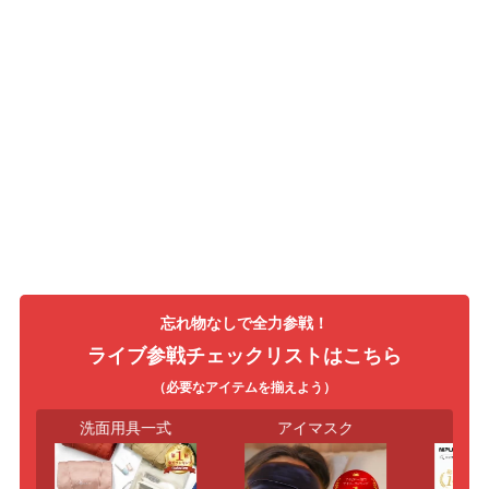
忘れ物なしで全力参戦！
ライブ参戦チェックリストはこちら
（必要なアイテムを揃えよう）
洗面用具一式
アイマスク
カ