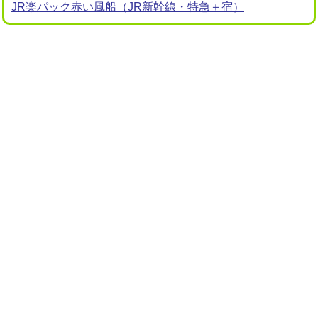
JR楽パック赤い風船（JR新幹線・特急＋宿）