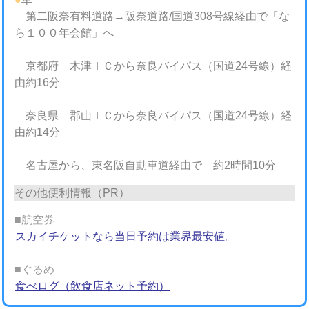
第二阪奈有料道路→阪奈道路/国道308号線経由で「な
ら１００年会館」へ
京都府 木津ＩＣから奈良バイパス（国道24号線）経
由約16分
奈良県 郡山ＩＣから奈良バイパス（国道24号線）経
由約14分
名古屋から、東名阪自動車道経由で 約2時間10分
その他便利情報（PR）
■航空券
スカイチケットなら当日予約は業界最安値。
■ぐるめ
食べログ（飲食店ネット予約）