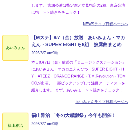
します。 宮城公演は指定席と立見指定の2種、東京公演
は指 ＞＞続きをチェック！
NEWSライブ日程ページへ
【Mステ】8/7（金）放送 あいみょん・マカ
えん・SUPER EIGHTら8組 披露曲まとめ
あいみょん
2026/8/7 am9時
本日8月7日（金）放送の「ミュージックステーション」
にあいみょん・マカロニえんぴつ・SUPER EIGHT・H
Y・ATEEZ・ORANGE RANGE・T.M.Revolution・TOM
OOが出演。 一部ピックアップして注目アーティストを
紹介します。 まず、あいみょ ＞＞続きをチェック！
あいみょんライブ日程ページへ
福山雅治 「冬の⼤感謝祭」今年も開催！
2026/8/7 am9時
福山雅治