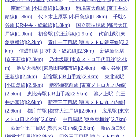
南新宿駅 [小田急線](1.8km)
駒場東大前駅 [京王井の
頭線](1.8km)
代々木上原駅 [小田急線](1.8km)
千駄ケ
谷駅 [JR中央・総武線](1.8km)
国立競技場駅 [都営大江
戸線](1.9km)
初台駅 [京王新線](1.9km)
代官山駅 [東
急東横線](2.2km)
青山一丁目駅 [東京メトロ銀座線](2.2
km)
信濃町駅 [JR中央・総武線](2.3km)
新線新宿駅
[京王新線](2.3km)
乃木坂駅 [東京メトロ千代田線](2.4k
m)
池尻大橋駅 [東急田園都市線](2.4km)
幡ヶ谷駅 [京
王新線](2.4km)
新宿駅 [JR山手線](2.4km)
東北沢駅
[小田急線](2.5km)
新宿御苑前駅 [東京メトロ丸ノ内線]
(2.5km)
恵比寿駅 [JR山手線](2.5km)
池ノ上駅 [京王
井の頭線](2.6km)
新宿三丁目駅 [東京メトロ丸ノ内線]
(2.6km)
都庁前駅 [都営大江戸線](2.6km)
広尾駅 [東京
メトロ日比谷線](2.6km)
中目黒駅 [東急東横線](2.7km)
西新宿五丁目駅 [都営大江戸線](2.8km)
新宿西口駅
[都営大江戸線](2.8km)
四谷三丁目駅 [東京メトロ丸ノ