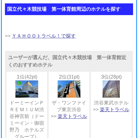
国立代々木競技場 第一体育館周辺のホテルを探す
>>
ＹＡＨＯＯトラベル！で探す
ユーザーが選んだ、国立代々木競技場 第一体育館近
くのおすすめホテル
1
2
3
位(42pt)
位(31pt)
位(28pt)
ドーミーインＰ
ザ・ワンファイ
渋谷東武ホテル
ＲＥＭＩＵＭ渋
ブ東京渋谷
>>
楽天トラベル
谷神宮前（ドー
>>
楽天トラベル
ミーイン・御宿
野乃 ホテルズ
グループ）