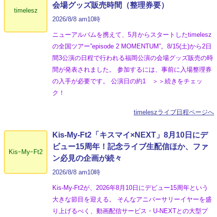
会場グッズ販売時間（整理券要）
timelesz
2026/8/8 am10時
ニューアルバムを携えて、5月からスタートしたtimelesz
の全国ツアー”episode 2 MOMENTUM”。8/15(土)から2日
間3公演の日程で行われる福岡公演の会場グッズ販売の時
間が発表されました。 参加するには、事前に入場整理券
の入手が必要です。 公演日の約1 ＞＞続きをチェッ
ク！
timeleszライブ日程ページへ
Kis-My-Ft2「キスマイ×NEXT」8月10日にデ
ビュー15周年！記念ライブ生配信ほか、ファ
KisｰMyｰFt2
ン必見の企画が続々
2026/8/8 am10時
Kis-My-Ft2が、2026年8月10日にデビュー15周年という
大きな節目を迎える。 そんなアニバーサリーイヤーを盛
り上げるべく、動画配信サービス・U-NEXTとの大型プ