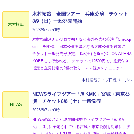
木村拓哉 全国ツアー 兵庫公演 チケット
8/9（日）一般発売開始
木村拓哉
2026/8/7 am9時
木村拓哉さんがソロで初となる海外を含む公演「Checkp
oint」を開催。 日本公演開幕となる兵庫公演を対象に、
チケット一般発売が決定。 9/5(土) と6(日)GLION ARENA
KOBEにて行われる。 チケットは12500円で、注釈付き
指定と立見指定の2種の取り ＞＞続きをチェック！
木村拓哉ライブ日程ページへ
NEWSライブツアー「/// KMK」宮城・東京公
演 チケット8/8（土）一般発売
NEWS
2026/8/7 am9時
NEWSの皆さんが現在開催中のライブツアー「/// KM
K」、9月に予定されている宮城・東京公演を対象に、チ
ケットぴあにて8月8日（土）お昼12時より一般発売決