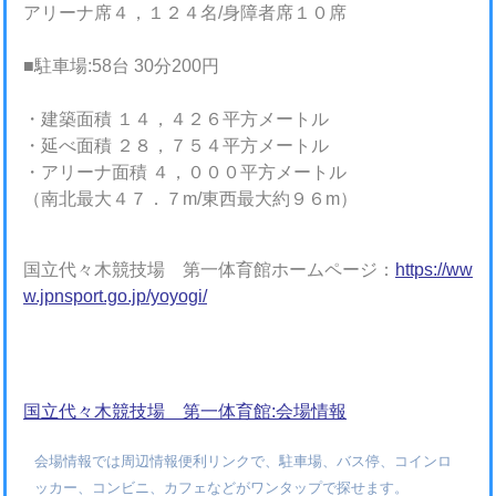
アリーナ席４，１２４名/身障者席１０席
■駐車場:58台 30分200円
・建築面積 １４，４２６平方メートル
・延べ面積 ２８，７５４平方メートル
・アリーナ面積 ４，０００平方メートル
（南北最大４７．７m/東西最大約９６m）
国立代々木競技場 第一体育館ホームページ：
https://ww
w.jpnsport.go.jp/yoyogi/
国立代々木競技場 第一体育館:会場情報
会場情報では周辺情報便利リンクで、駐車場、バス停、コインロ
ッカー、コンビニ、カフェなどがワンタップで探せます。