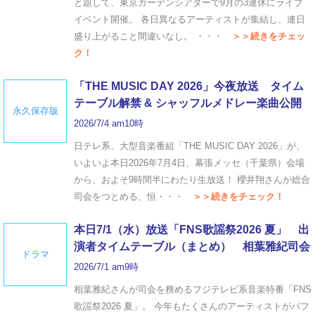
と題して、東京ガーデンシアターで9月の3連休にライブ
イベント開催。 各日異なるアーティストが集結し、連日
盛り上がること間違いなし。 ・・・
＞＞続きをチェッ
ク！
「THE MUSIC DAY 2026」今夜放送 タイム
テーブル解禁 & シャッフルメドレー楽曲公開
永久保存版
2026/7/4 am10時
日テレ系、大型音楽番組「THE MUSIC DAY 2026」が、
いよいよ本日2026年7月4日、幕張メッセ（千葉県）会場
から、およそ9時間半にわたり生放送！ 櫻井翔さんが総合
司会をつとめる、恒・・・
＞＞続きをチェック！
本日7/1（水）放送「FNS歌謡祭2026 夏」 出
演者タイムテーブル（まとめ） 相葉雅紀司会
ドラマ
2026/7/1 am9時
相葉雅紀さんが司会を務めるフジテレビ系音楽特番「FNS
歌謡祭2026 夏」。 今年もたくさんのアーティストがパフ