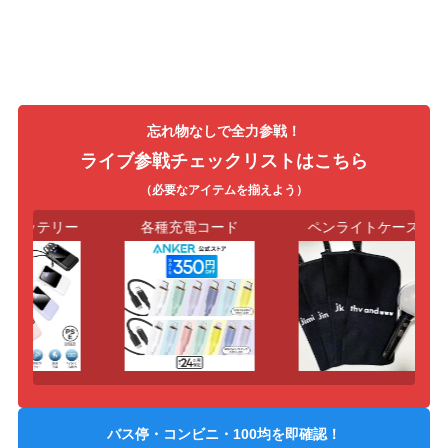
忘れ物なしで全力参戦！
ライブ参戦チェックリストはこちら
（必要なアイテムを揃えよう）
バッテリー
各種充電コード
ペンライトケース
バス停・コンビニ・100均を即確認！