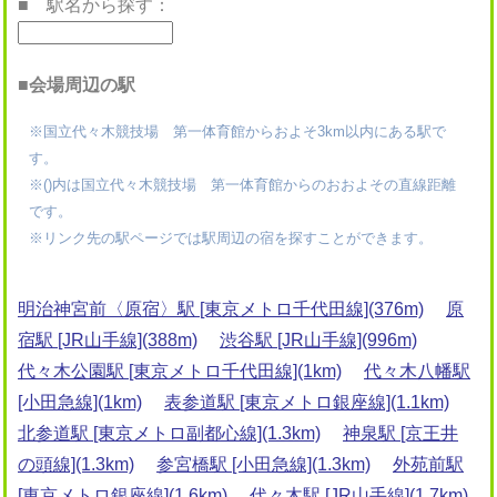
■ 駅名から探す：
■会場周辺の駅
※国立代々木競技場 第一体育館からおよそ3km以内にある駅で
す。
※()内は国立代々木競技場 第一体育館からのおおよその直線距離
です。
※リンク先の駅ページでは駅周辺の宿を探すことができます。
明治神宮前〈原宿〉駅 [東京メトロ千代田線](376m)
原
宿駅 [JR山手線](388m)
渋谷駅 [JR山手線](996m)
代々木公園駅 [東京メトロ千代田線](1km)
代々木八幡駅
[小田急線](1km)
表参道駅 [東京メトロ銀座線](1.1km)
北参道駅 [東京メトロ副都心線](1.3km)
神泉駅 [京王井
の頭線](1.3km)
参宮橋駅 [小田急線](1.3km)
外苑前駅
[東京メトロ銀座線](1.6km)
代々木駅 [JR山手線](1.7km)