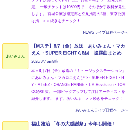
定。 一般チケットは10800円で、そのほか手数料が発生
します。 宮城公演は指定席と立見指定の2種、東京公演
は指 ＞＞続きをチェック！
NEWSライブ日程ページへ
【Mステ】8/7（金）放送 あいみょん・マカ
えん・SUPER EIGHTら8組 披露曲まとめ
あいみょん
2026/8/7 am9時
本日8月7日（金）放送の「ミュージックステーション」
にあいみょん・マカロニえんぴつ・SUPER EIGHT・H
Y・ATEEZ・ORANGE RANGE・T.M.Revolution・TOM
OOが出演。 一部ピックアップして注目アーティストを
紹介します。 まず、あいみょ ＞＞続きをチェック！
あいみょんライブ日程ページへ
福山雅治 「冬の⼤感謝祭」今年も開催！