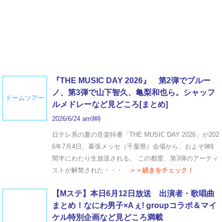
『THE MUSIC DAY 2026』 第2弾でブルー
ノ、第3弾で山下智久、亀梨和也ら。シャッフ
ドームツアー
ルメドレーなど見どころ[まとめ]
2026/6/24 am9時
日テレ系の夏の音楽特番「THE MUSIC DAY 2026」が202
6年7月4日、幕張メッセ（千葉県）会場から、およそ9時
間半にわたり生放送される。 この都度、第3弾のアーティ
ストが解禁された・・・
＞＞続きをチェック！
【Mステ】本日6月12日放送 出演者・歌唱曲
まとめ！なにわ男子×Aぇ! groupコラボ＆マイ
ケル特別企画など見どころ満載