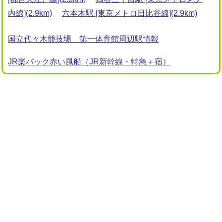
内線](2.9km)
六本木駅 [東京メトロ日比谷線](2.9km)
国立代々木競技場 第一体育館周辺駅情報
JR楽パック赤い風船（JR新幹線・特急＋宿）