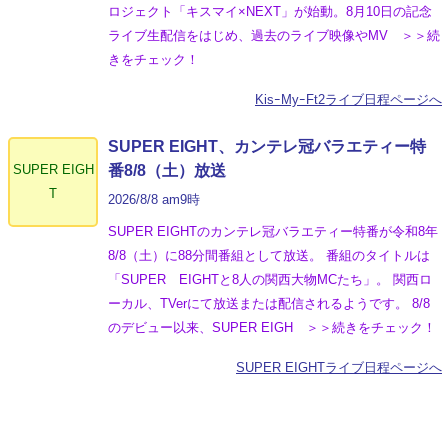
ロジェクト「キスマイ×NEXT」が始動。8月10日の記念
ライブ生配信をはじめ、過去のライブ映像やMV ＞＞続
きをチェック！
KisｰMyｰFt2ライブ日程ページへ
SUPER EIGHT、カンテレ冠バラエティー特
SUPER EIGH
番8/8（土）放送
T
2026/8/8 am9時
SUPER EIGHTのカンテレ冠バラエティー特番が令和8年
8/8（土）に88分間番組として放送。 番組のタイトルは
「SUPER EIGHTと8人の関西大物MCたち」。 関西ロ
ーカル、TVerにて放送または配信されるようです。 8/8
のデビュー以来、SUPER EIGH ＞＞続きをチェック！
SUPER EIGHTライブ日程ページへ