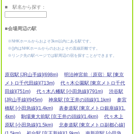
■ 駅名から探す：
■会場周辺の駅
※NHKホールからおよそ3km以内にある駅です。
※()内はNHKホールからのおおよその直線距離です。
※リンク先の駅ページでは駅周辺の宿を探すことができます。
原宿駅 [JR山手線](698m)
明治神宮前〈原宿〉駅 [東京
メトロ千代田線](713m)
代々木公園駅 [東京メトロ千代
田線](751m)
代々木八幡駅 [小田急線](791m)
渋谷駅
[JR山手線](945m)
神泉駅 [京王井の頭線](1.1km)
参宮
橋駅 [小田急線](1.4km)
表参道駅 [東京メトロ銀座線](1.
4km)
駒場東大前駅 [京王井の頭線](1.4km)
代々木上
原駅 [小田急線](1.5km)
北参道駅 [東京メトロ副都心線]
(1.5km)
初台駅 [京王新線](1.9km)
南新宿駅 [小田急