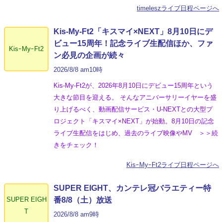
timeleszライブ日程ページへ
Kis-My-Ft2「キスマイ×NEXT」8月10日にデ
ビュー15周年！記念ライブ生配信ほか、ファ
KisｰMyｰFt2
ン必見の企画が続々
2026/8/8 am10時
Kis-My-Ft2が、2026年8月10日にデビュー15周年という
大きな節目を迎える。 そんなアニバーサリーイヤーを盛
り上げるべく、動画配信サービス・U-NEXTとの大型プ
ロジェクト「キスマイ×NEXT」が始動。8月10日の記念
ライブ生配信をはじめ、過去のライブ映像やMV ＞＞続
きをチェック！
KisｰMyｰFt2ライブ日程ページへ
SUPER EIGHT、カンテレ冠バラエティー特
SUPER EIGH
番8/8（土）放送
T
2026/8/8 am9時