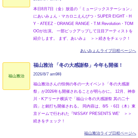
本日8月7日（金）放送の「ミュージックステーション」
にあいみょん・マカロニえんぴつ・SUPER EIGHT・H
Y・ATEEZ・ORANGE RANGE・T.M.Revolution・TOM
OOが出演。 一部ピックアップして注目アーティストを
紹介します。 まず、あいみょ ＞＞続きをチェック！
あいみょんライブ日程ページへ
福山雅治 「冬の⼤感謝祭」今年も開催！
2026/8/7 am9時
福山雅治
福山雅治さんの恒例の冬の一大イベント「冬の⼤感謝
祭」が2026年も開催されることが明らかに。 12月、神奈
川・Kアリーナ横浜で「福山☆冬の大感謝祭 其の二十
四」と銘打ち開催される。 同内容は、8/5 ・6日（木）東
京ドームで行われた『NISSAY PRESENTS WE’ ＞＞
続きをチェック！
福山雅治ライブ日程ページへ