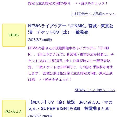
指定と立見指定の2種の取り ＞＞続きをチェック！
木村拓哉ライブ日程ページへ
NEWSライブツアー「/// KMK」宮城・東京公
演 チケット8/8（土）一般発売
NEWS
2026/8/7 am9時
NEWSの皆さんが現在開催中のライブツアー「/// KM
K」、9月に予定されている宮城・東京公演を対象に、チ
ケットぴあにて8月8日（土）お昼12時より一般発売決
定。 一般チケットは10800円で、そのほか手数料が発生
します。 宮城公演は指定席と立見指定の2種、東京公演
は指 ＞＞続きをチェック！
NEWSライブ日程ページへ
【Mステ】8/7（金）放送 あいみょん・マカ
えん・SUPER EIGHTら8組 披露曲まとめ
あいみょん
2026/8/7 am9時