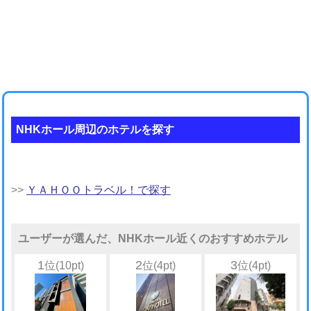
NHKホール周辺のホテルを探す
>>
ＹＡＨＯＯトラベル！で探す
ユーザーが選んだ、NHKホール近くのおすすめホテル
1
2
3
位(10pt)
位(4pt)
位(4pt)