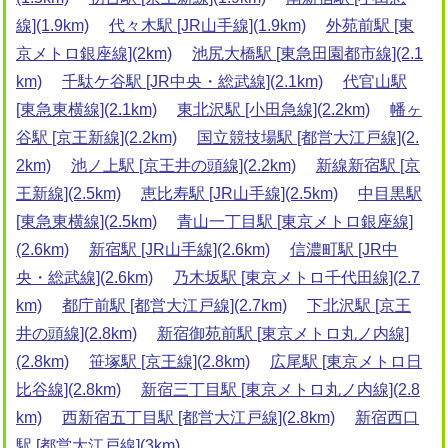
線](1.9km)
代々木駅 [JR山手線](1.9km)
外苑前駅 [東
京メトロ銀座線](2km)
池尻大橋駅 [東急田園都市線](2.1
km)
千駄ケ谷駅 [JR中央・総武線](2.1km)
代官山駅
[東急東横線](2.1km)
東北沢駅 [小田急線](2.2km)
幡ヶ
谷駅 [京王新線](2.2km)
国立競技場駅 [都営大江戸線](2.
2km)
池ノ上駅 [京王井の頭線](2.2km)
新線新宿駅 [京
王新線](2.5km)
恵比寿駅 [JR山手線](2.5km)
中目黒駅
[東急東横線](2.5km)
青山一丁目駅 [東京メトロ銀座線]
(2.6km)
新宿駅 [JR山手線](2.6km)
信濃町駅 [JR中
央・総武線](2.6km)
乃木坂駅 [東京メトロ千代田線](2.7
km)
都庁前駅 [都営大江戸線](2.7km)
下北沢駅 [京王
井の頭線](2.8km)
新宿御苑前駅 [東京メトロ丸ノ内線]
(2.8km)
笹塚駅 [京王線](2.8km)
広尾駅 [東京メトロ日
比谷線](2.8km)
新宿三丁目駅 [東京メトロ丸ノ内線](2.8
km)
西新宿五丁目駅 [都営大江戸線](2.8km)
新宿西口
駅 [都営大江戸線](3km)