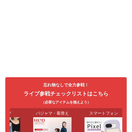
忘れ物なしで全力参戦！
ライブ参戦チェックリストはこちら
（必要なアイテムを揃えよう）
ッグ
パジャマ・着替え
スマートフォン