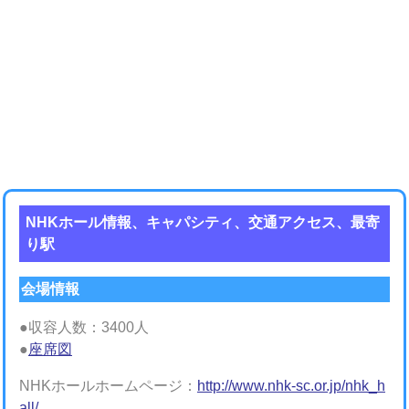
NHKホール情報、キャパシティ、交通アクセス、最寄
り駅
会場情報
●収容人数：3400人
●
座席図
NHKホールホームページ：
http://www.nhk-sc.or.jp/nhk_h
all/