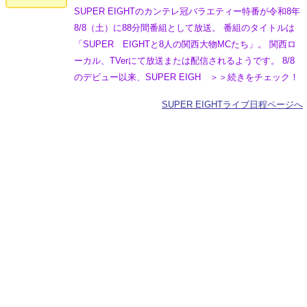
SUPER EIGHTのカンテレ冠バラエティー特番が令和8年
8/8（土）に88分間番組として放送。 番組のタイトルは
「SUPER EIGHTと8人の関西大物MCたち」。 関西ロ
ーカル、TVerにて放送または配信されるようです。 8/8
のデビュー以来、SUPER EIGH ＞＞続きをチェック！
SUPER EIGHTライブ日程ページへ