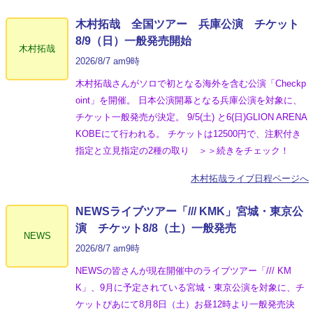
木村拓哉 全国ツアー 兵庫公演 チケット
8/9（日）一般発売開始
木村拓哉
2026/8/7 am9時
木村拓哉さんがソロで初となる海外を含む公演「Checkp
oint」を開催。 日本公演開幕となる兵庫公演を対象に、
チケット一般発売が決定。 9/5(土) と6(日)GLION ARENA
KOBEにて行われる。 チケットは12500円で、注釈付き
指定と立見指定の2種の取り ＞＞続きをチェック！
木村拓哉ライブ日程ページへ
NEWSライブツアー「/// KMK」宮城・東京公
演 チケット8/8（土）一般発売
NEWS
2026/8/7 am9時
NEWSの皆さんが現在開催中のライブツアー「/// KM
K」、9月に予定されている宮城・東京公演を対象に、チ
ケットぴあにて8月8日（土）お昼12時より一般発売決