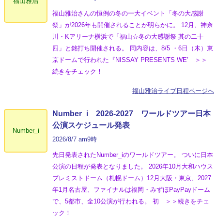
福山雅治
福山雅治さんの恒例の冬の一大イベント「冬の⼤感謝
祭」が2026年も開催されることが明らかに。 12月、神奈
川・Kアリーナ横浜で「福山☆冬の大感謝祭 其の二十
四」と銘打ち開催される。 同内容は、8/5 ・6日（木）東
京ドームで行われた『NISSAY PRESENTS WE’ ＞＞
続きをチェック！
福山雅治ライブ日程ページへ
Number_i 2026‐2027 ワールドツアー日本
公演スケジュール発表
Number_i
2026/8/7 am9時
先日発表されたNumber_iのワールドツアー。 ついに日本
公演の日程が発表となりました。 2026年10月大和ハウス
プレミストドーム（札幌ドーム）12月大阪・東京、2027
年1月名古屋、ファイナルは福岡・みずほPayPayドーム
で、5都市、全10公演が行われる。 初 ＞＞続きをチェ
ック！