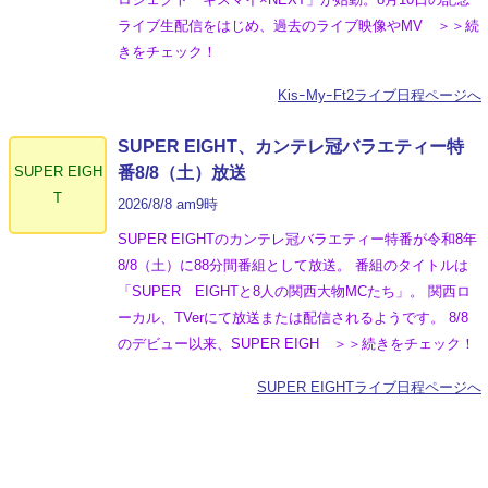
ライブ生配信をはじめ、過去のライブ映像やMV ＞＞続
きをチェック！
KisｰMyｰFt2ライブ日程ページへ
SUPER EIGHT、カンテレ冠バラエティー特
SUPER EIGH
番8/8（土）放送
T
2026/8/8 am9時
SUPER EIGHTのカンテレ冠バラエティー特番が令和8年
8/8（土）に88分間番組として放送。 番組のタイトルは
「SUPER EIGHTと8人の関西大物MCたち」。 関西ロ
ーカル、TVerにて放送または配信されるようです。 8/8
のデビュー以来、SUPER EIGH ＞＞続きをチェック！
SUPER EIGHTライブ日程ページへ