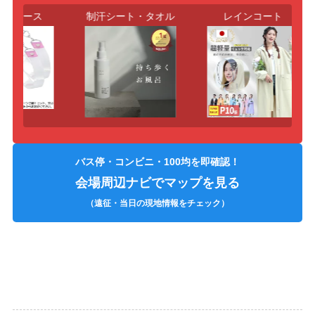
プケース
制汗シート・タオル
レインコート
バス停・コンビニ・100均を即確認！
会場周辺ナビでマップを見る
（遠征・当日の現地情報をチェック）