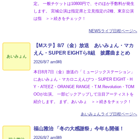
定。 一般チケットは10800円で、そのほか手数料が発生
します。 宮城公演は指定席と立見指定の2種、東京公演
は指 ＞＞続きをチェック！
NEWSライブ日程ページへ
【Mステ】8/7（金）放送 あいみょん・マカ
えん・SUPER EIGHTら8組 披露曲まとめ
あいみょん
2026/8/7 am9時
本日8月7日（金）放送の「ミュージックステーション」
にあいみょん・マカロニえんぴつ・SUPER EIGHT・H
Y・ATEEZ・ORANGE RANGE・T.M.Revolution・TOM
OOが出演。 一部ピックアップして注目アーティストを
紹介します。 まず、あいみょ ＞＞続きをチェック！
あいみょんライブ日程ページへ
福山雅治 「冬の⼤感謝祭」今年も開催！
2026/8/7 am9時