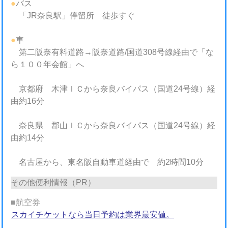
●
バス
「JR奈良駅」停留所 徒歩すぐ
●
車
第二阪奈有料道路→阪奈道路/国道308号線経由で「な
ら１００年会館」へ
京都府 木津ＩＣから奈良バイパス（国道24号線）経
由約16分
奈良県 郡山ＩＣから奈良バイパス（国道24号線）経
由約14分
名古屋から、東名阪自動車道経由で 約2時間10分
その他便利情報（PR）
■航空券
スカイチケットなら当日予約は業界最安値。