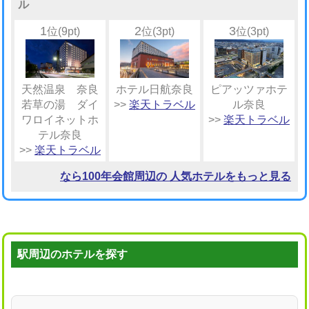
ル
1
2
3
位(9pt)
位(3pt)
位(3pt)
天然温泉 奈良
ホテル日航奈良
ピアッツァホテ
若草の湯 ダイ
>>
楽天トラベル
ル奈良
ワロイネットホ
>>
楽天トラベル
テル奈良
>>
楽天トラベル
なら100年会館周辺の 人気ホテルをもっと見る
駅周辺のホテルを探す