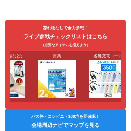
忘れ物なしで全力参戦！
ライブ参戦チェックリストはこちら
（必要なアイテムを揃えよう）
（防振など）
目薬
各種充電コード
バス停・コンビニ・100均を即確認！
会場周辺ナビでマップを見る