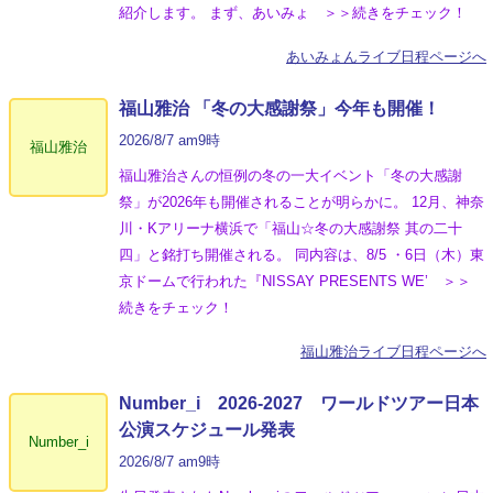
紹介します。 まず、あいみょ ＞＞続きをチェック！
あいみょんライブ日程ページへ
福山雅治 「冬の⼤感謝祭」今年も開催！
2026/8/7 am9時
福山雅治
福山雅治さんの恒例の冬の一大イベント「冬の⼤感謝
祭」が2026年も開催されることが明らかに。 12月、神奈
川・Kアリーナ横浜で「福山☆冬の大感謝祭 其の二十
四」と銘打ち開催される。 同内容は、8/5 ・6日（木）東
京ドームで行われた『NISSAY PRESENTS WE’ ＞＞
続きをチェック！
福山雅治ライブ日程ページへ
Number_i 2026‐2027 ワールドツアー日本
公演スケジュール発表
Number_i
2026/8/7 am9時