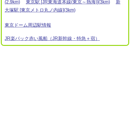
(2.9km)
東京駅 [JR東海道本線(東京～熱海)](3km)
新
大塚駅 [東京メトロ丸ノ内線](3km)
東京ドーム周辺駅情報
JR楽パック赤い風船（JR新幹線・特急＋宿）