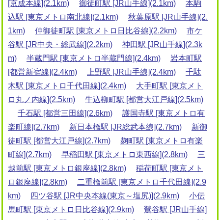
[京成本線](2.1km)
御徒町駅 [JR山手線](2.1km)
本駒
込駅 [東京メトロ南北線](2.1km)
秋葉原駅 [JR山手線](2.
1km)
仲御徒町駅 [東京メトロ日比谷線](2.2km)
市ケ
谷駅 [JR中央・総武線](2.2km)
神田駅 [JR山手線](2.3k
m)
半蔵門駅 [東京メトロ半蔵門線](2.4km)
岩本町駅
[都営新宿線](2.4km)
上野駅 [JR山手線](2.4km)
千駄
木駅 [東京メトロ千代田線](2.4km)
大手町駅 [東京メト
ロ丸ノ内線](2.5km)
牛込柳町駅 [都営大江戸線](2.5km)
千石駅 [都営三田線](2.6km)
護国寺駅 [東京メトロ有
楽町線](2.7km)
新日本橋駅 [JR総武本線](2.7km)
新御
徒町駅 [都営大江戸線](2.7km)
麹町駅 [東京メトロ有楽
町線](2.7km)
早稲田駅 [東京メトロ東西線](2.8km)
三
越前駅 [東京メトロ銀座線](2.8km)
稲荷町駅 [東京メト
ロ銀座線](2.8km)
二重橋前駅 [東京メトロ千代田線](2.9
km)
四ツ谷駅 [JR中央本線(東京～塩尻)](2.9km)
小伝
馬町駅 [東京メトロ日比谷線](2.9km)
鶯谷駅 [JR山手線]