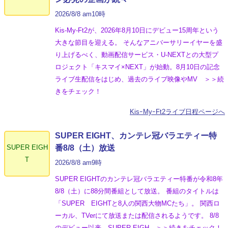
2026/8/8 am10時
Kis-My-Ft2が、2026年8月10日にデビュー15周年という
大きな節目を迎える。 そんなアニバーサリーイヤーを盛
り上げるべく、動画配信サービス・U-NEXTとの大型プ
ロジェクト「キスマイ×NEXT」が始動。8月10日の記念
ライブ生配信をはじめ、過去のライブ映像やMV ＞＞続
きをチェック！
KisｰMyｰFt2ライブ日程ページへ
SUPER EIGHT、カンテレ冠バラエティー特
SUPER EIGH
番8/8（土）放送
T
2026/8/8 am9時
SUPER EIGHTのカンテレ冠バラエティー特番が令和8年
8/8（土）に88分間番組として放送。 番組のタイトルは
「SUPER EIGHTと8人の関西大物MCたち」。 関西ロ
ーカル、TVerにて放送または配信されるようです。 8/8
のデビュー以来、SUPER EIGH ＞＞続きをチェック！