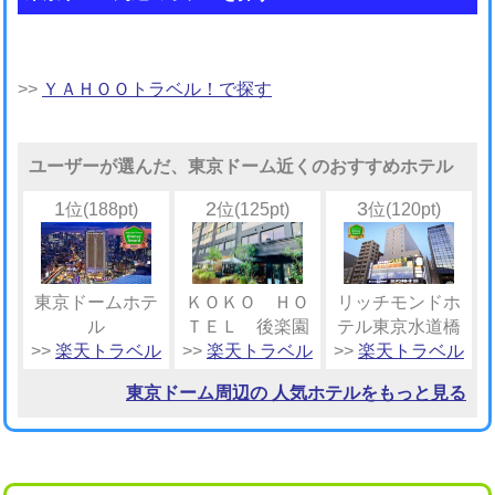
>>
ＹＡＨＯＯトラベル！で探す
ユーザーが選んだ、東京ドーム近くのおすすめホテル
1
2
3
位(188pt)
位(125pt)
位(120pt)
東京ドームホテ
ＫＯＫＯ ＨＯ
リッチモンドホ
ル
ＴＥＬ 後楽園
テル東京水道橋
>>
楽天トラベル
>>
楽天トラベル
>>
楽天トラベル
東京ドーム周辺の 人気ホテルをもっと見る