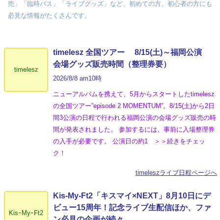
売」「臨時バス」「ライブグッズ」など、初めての方、初心者の方にも
必見な情報がたくさんです。
timelesz 全国ツアー 8/15(土)～福岡公演
会場グッズ販売時間（整理券要）
timelesz
2026/8/8 am10時
ニューアルバムを携えて、5月からスタートしたtimelesz
の全国ツアー”episode 2 MOMENTUM”。8/15(土)から2日
間3公演の日程で行われる福岡公演の会場グッズ販売の時
間が発表されました。 参加するには、事前に入場整理券
の入手が必要です。 公演日の約1 ＞＞続きをチェッ
ク！
timeleszライブ日程ページへ
Kis-My-Ft2「キスマイ×NEXT」8月10日にデ
ビュー15周年！記念ライブ生配信ほか、ファ
KisｰMyｰFt2
ン必見の企画が続々