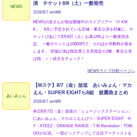
演 チケット8/8（土）一般発売
NEWS
2026/8/7 am9時
NEWSの皆さんが現在開催中のライブツアー「/// KM
K」、9月に予定されている宮城・東京公演を対象に、チ
ケットぴあにて8月8日（土）お昼12時より一般発売決
定。 一般チケットは10800円で、そのほか手数料が発生
します。 宮城公演は指定席と立見指定の2種、東京公演
は指 ＞＞続きをチェック！
NEWSライブ日程ページへ
【Mステ】8/7（金）放送 あいみょん・マカ
えん・SUPER EIGHTら8組 披露曲まとめ
あいみょん
2026/8/7 am9時
本日8月7日（金）放送の「ミュージックステーション」
にあいみょん・マカロニえんぴつ・SUPER EIGHT・H
Y・ATEEZ・ORANGE RANGE・T.M.Revolution・TOM
OOが出演。 一部ピックアップして注目アーティストを