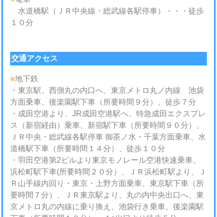
水道橋駅（ＪＲ中央線・総武線各駅停車）・・・徒歩
１０分
交通アクセス
■
地下鉄
・東京駅、西側丸の内口へ、東京メトロ丸ノ内線 池袋
方面乗車、後楽園駅下車（所要時間９分）、徒歩７分
・成田空港より、JR成田空港駅へ、特急成田エクスプレ
ス（新宿経由）乗車、新宿駅下車（所要時間９０分）、
ＪＲ中央・総武線各駅停車 御茶ノ水・千葉方面乗車、水
道橋駅下車（所要時間１４分）、徒歩１０分
・羽田空港第2ビルより東京モノレール空港快速乗車、
浜松町駅下車(所要時間２０分）、ＪＲ浜松町駅より、Ｊ
Ｒ山手線内回り・東京・上野方面乗車、東京駅下車（所
要時間７分）、ＪＲ東京駅より、丸の内中央出口へ、東
京メトロ丸の内線に乗り換え、池袋行き乗車、後楽園駅