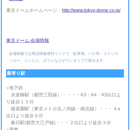
東京ドームホームページ：
http://www.tokyo-dome.co.jp/
東京ドーム:会場情報
会場情報では周辺情報便利リンクで、駐車場、バス停、コインロ
ッカー、コンビニ、カフェなどがワンタップで探せます。
最寄り駅
●
地下鉄
水道橋駅（都営三田線）・・・・A3・A4・A5出口よ
り徒歩１５分
後楽園駅（東京メトロ丸ノ内線・南北線）・・・４a
出口より徒歩５分
春日駅(都営大江戸線)・・・２出口より徒歩３分
●
電車