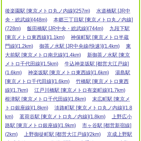
後楽園駅 [東京メトロ丸ノ内線](257m)
水道橋駅 [JR中
央・総武線](448m)
本郷三丁目駅 [東京メトロ丸ノ内線]
(728m)
飯田橋駅 [JR中央・総武線](744m)
九段下駅
[東京メトロ東西線](1.1km)
神保町駅 [東京メトロ半蔵
門線](1.2km)
御茶ノ水駅 [JR中央線(快速)](1.4km)
東
大前駅 [東京メトロ南北線](1.4km)
新御茶ノ水駅 [東京
メトロ千代田線](1.5km)
牛込神楽坂駅 [都営大江戸線]
(1.6km)
神楽坂駅 [東京メトロ東西線](1.6km)
湯島駅
[東京メトロ千代田線](1.6km)
竹橋駅 [東京メトロ東西
線](1.7km)
江戸川橋駅 [東京メトロ有楽町線](1.7km)
根津駅 [東京メトロ千代田線](1.8km)
末広町駅 [東京メ
トロ銀座線](1.8km)
淡路町駅 [東京メトロ丸ノ内線](1.8
km)
茗荷谷駅 [東京メトロ丸ノ内線](1.8km)
上野広小
路駅 [東京メトロ銀座線](1.9km)
市ヶ谷駅 [都営新宿線]
(2km)
上野御徒町駅 [都営大江戸線](2km)
京成上野駅