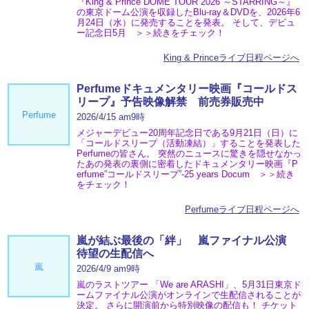
『King & Prince DOME TOUR 2026 ～STARRING～』
の東京ドーム公演を収録したBlu-ray＆DVDを、2026年6
月24日（水）に発売することを発表。 そして、デビュ
ー記念日5月 ＞＞続きをチェック！
King & Princeライブ日程ページへ
Perfumeドキュメンタリー映画『コールドス
リープ』予告映像解禁 前売券販売中
Perfume
2026/4/15 am9時
メジャーデビュー20周年記念日である9月21日（日）に
「コールドスリープ（活動凍結）」することを発表した
Perfumeの皆さん。 突然のニュースに驚きを隠せなかっ
たあの発表の裏側に密着したドキュメンタリー映画『P
erfume”コールドスリープ”-25 years Docum ＞＞続き
をチェック！
Perfumeライブ日程ページへ
嵐が結ぶ最後の「絆」 嵐ファイナル公演
待望の生配信へ
嵐
2026/4/9 am9時
嵐のラストツアー 「We are ARASHI」、5月31日東京ド
ームファイナル公演がオンラインで生配信されることが
決定。 さらに開演前から特別映像の配信も！ チケット