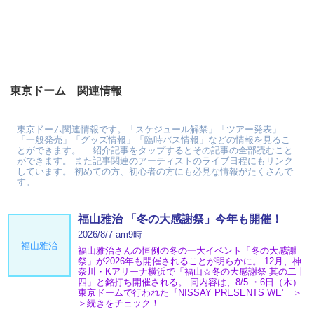
東京ドーム 関連情報
東京ドーム関連情報です。「スケジュール解禁」「ツアー発表」
「一般発売」「グッズ情報」「臨時バス情報」などの情報を見るこ
とができます。 紹介記事をタップするとその記事の全部読むこと
ができます。 また記事関連のアーティストのライブ日程にもリンク
しています。 初めての方、初心者の方にも必見な情報がたくさんで
す。
福山雅治 「冬の⼤感謝祭」今年も開催！
2026/8/7 am9時
福山雅治
福山雅治さんの恒例の冬の一大イベント「冬の⼤感謝
祭」が2026年も開催されることが明らかに。 12月、神
奈川・Kアリーナ横浜で「福山☆冬の大感謝祭 其の二十
四」と銘打ち開催される。 同内容は、8/5 ・6日（木）
東京ドームで行われた『NISSAY PRESENTS WE’ ＞
＞続きをチェック！