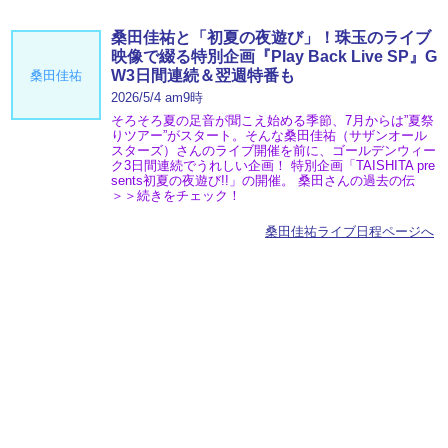
桑田佳祐と「初夏の夜遊び」！珠玉のライブ
映像で綴る特別企画『Play Back Live SP』G
W3日間連続＆翌週特番も
桑田佳祐
2026/5/4 am9時
そろそろ夏の足音が聞こえ始める季節、7月からは”夏祭
りツアー”がスタート。そんな桑田佳祐（サザンオール
スターズ）さんのライブ開催を前に、ゴールデンウィー
ク3日間連続でうれしい企画！ 特別企画「TAISHITA pre
sents初夏の夜遊び!!」の開催。 桑田さんの過去の伝
＞＞続きをチェック！
桑田佳祐ライブ日程ページへ