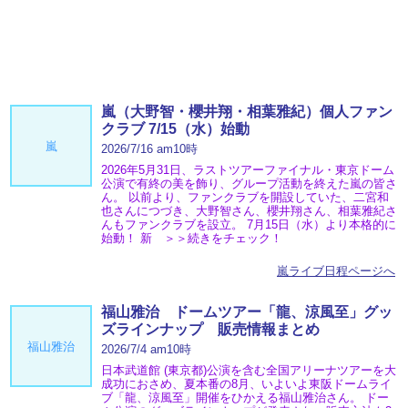
嵐（大野智・櫻井翔・相葉雅紀）個人ファン
クラブ 7/15（水）始動
嵐
2026/7/16 am10時
2026年5月31日、ラストツアーファイナル・東京ドーム
公演で有終の美を飾り、グループ活動を終えた嵐の皆さ
ん。 以前より、ファンクラブを開設していた、二宮和
也さんにつづき、大野智さん、櫻井翔さん、相葉雅紀さ
んもファンクラブを設立。 7月15日（水）より本格的に
始動！ 新 ＞＞続きをチェック！
嵐ライブ日程ページへ
福山雅治 ドームツアー「龍、涼風至」グッ
ズラインナップ 販売情報まとめ
福山雅治
2026/7/4 am10時
日本武道館 (東京都)公演を含む全国アリーナツアーを大
成功におさめ、夏本番の8月、いよいよ東阪ドームライ
ブ「龍、涼風至」開催をひかえる福山雅治さん。 ドー