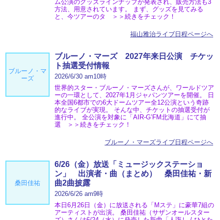
ム公演のグッズラインナップが発表され、販売方法も3
方法、用意されています。 まず、グッズを見てみる
と、今ツアーのタ ＞＞続きをチェック！
福山雅治ライブ日程ページへ
ブルーノ・マーズ 2027年来日公演 チケッ
ト抽選受付情報
ブルーノ・マ
2026/6/30 am10時
ーズ
世界的スター・ブルーノ・マーズさんが、ワールドツア
ーの一環として、2027年1月ジャパンツアーを開催。 日
本全国6都市での6大ドームツアー全12公演という奇跡
的なライブが実現。 そんな中、チケットの抽選受付が
進行中。 全公演を対象に「AIR-G’FM北海道」にて抽
選 ＞＞続きをチェック！
ブルーノ・マーズライブ日程ページへ
6/26（金）放送「ミュージックステーショ
ン」 出演者・曲（まとめ） 桑田佳祐・新
曲2曲披露
桑田佳祐
2026/6/26 am9時
本日6月26日（金）に放送される「Mステ」に豪華7組の
アーティストが出演。 桑田佳祐（サザンオールスター
ズ）さんは6/24（水）に発売した新曲「人誑し / ひとた