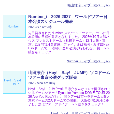
福山雅治ライブ日程ページへ
Number_i 2026‐2027 ワールドツアー日
本公演スケジュール発表
Number_i
2026/8/7 am9時
先日発表されたNumber_iのワールドツアー。 ついに日
本公演の日程が発表となりました。 2026年10月大和ハ
ウス プレミストドーム（札幌ドーム）12月大阪・東
京、2027年1月名古屋、ファイナルは福岡・みずほPay
Payドームで、5都市、全10公演が行われる。 初 ＞＞
続きをチェック！
Number_iライブ日程ページへ
山田涼介（Hey! Say! JUMP）ソロドーム
ツアー東京公演グッズ販売
Hey! Say!
2026/7/24 am10時
JUMP
Hey! Say! JUMPの山田涼介さんがソロで開催されて
いるドームツアー「Ryosuke Yamada DOME TOUR 20
26 Are You Red.Y?」。 同ツアーは京セラドーム大阪と
東京ドームの2大ドームでの開催。 大阪公演は6月に終
了し、次はツアーファイナ ＞＞続きをチェック！
Hey! Say! JUMPライブ日程ページへ