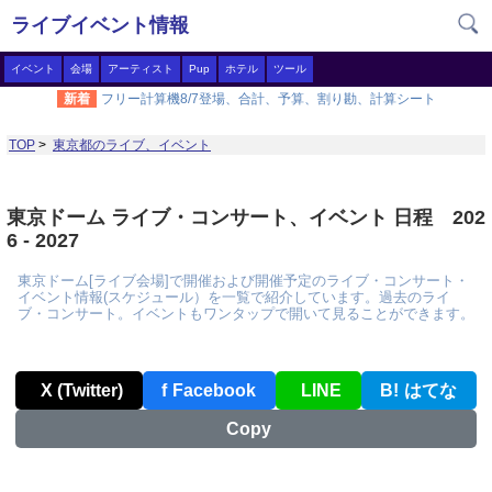
ライブイベント情報
イベント
会場
アーティスト
Pup
ホテル
ツール
新着
フリー計算機8/7登場、合計、予算、割り勘、計算シート
TOP
>
東京都のライブ、イベント
東京ドーム ライブ・コンサート、イベント 日程 202
6 - 2027
東京ドーム[ライブ会場]で開催および開催予定のライブ・コンサート・
イベント情報(スケジュール）を一覧で紹介しています。過去のライ
ブ・コンサート。イベントもワンタップで開いて見ることができます。
X (Twitter)
f
Facebook
LINE
B!
はてな
Copy