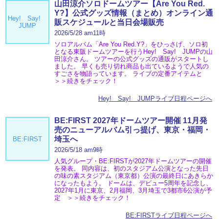
山田涼介ソロドームツアー【Are You Red.
Y?】公式グッズ情報（まとめ）オンライン通
Hey! Say!
販スケジュールと当日会場販売
JUMP
2026/5/28 am11時
ソロアルバム「Are You Red.Y?」をひっさげ、ソロ初
となる東阪ドームツアーを行うHey! Say! JUMPの山
田涼介さん。 ツアーの公式グッズの通販がスタートし
ました。 早くも売り切れ商品も出ているようで人気の
すごさを物語っています。 ライブの定番アイテムと
＞＞続きをチェック！
Hey! Say! JUMPライブ日程ページへ
BE:FIRST 2027年ドームツアー開催 11月発
売のニューアルバム引っ提げ、東京・福岡・
埼玉へ
BE:FIRST
2026/5/18 am9時
人気グループ・BE:FIRSTが2027年ドームツアーの開催
を発表。 同内容は、初のスタジアム公演となった先日
の味の素スタジアム（東京都）公演の最終日にあきらか
になったもよう。 ドームは、デビュー5周年を記念し、
2027年1月に東京、2月福岡、3月埼玉で3都市6公演が予
定 ＞＞続きをチェック！
BE:FIRSTライブ日程ページへ