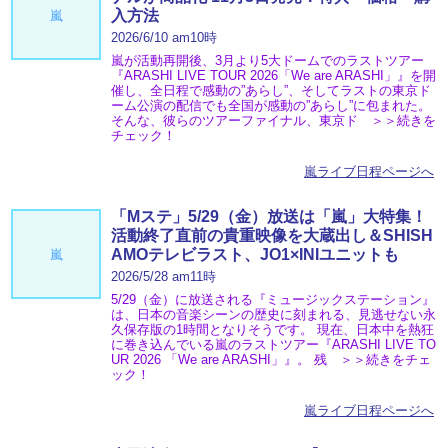
入方法
嵐
2026/6/10 am10時
嵐が活動再開後、3月より5大ドームでのラストツアー
『ARASHI LIVE TOUR 2026「We are ARASHI」』を開
催し、全日程で感動の”あらし”、そしてラストの東京ド
ーム公演の配信でも全国が感動の”あらし”に包まれた。
そんな、彼らのツアーファイナル、東京ド ＞＞続きを
チェック！
嵐ライブ日程ページへ
「Mステ」5/29（金）放送は「嵐」大特集！
活動終了直前の貴重映像を大蔵出し＆SHISH
AMOテレビラスト、JO1×INIユニットも
嵐
2026/5/28 am11時
5/29（金）に放送される『ミュージックステーション』
は、日本の音楽シーンの歴史に刻まれる、見逃せない永
久保存版の1時間となりそうです。 現在、日本中を熱狂
に巻き込んでいる嵐のラストツアー『ARASHI LIVE TO
UR 2026 「We are ARASHI」』。 残 ＞＞続きをチェ
ック！
嵐ライブ日程ページへ