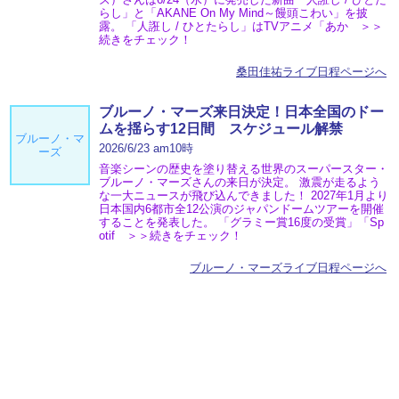
らし」と「AKANE On My Mind～饅頭こわい」を披
露。 「人誑し / ひとたらし」はTVアニメ「あか ＞＞
続きをチェック！
桑田佳祐ライブ日程ページへ
ブルーノ・マーズ来日決定！日本全国のドー
ムを揺らす12日間 スケジュール解禁
ブルーノ・マ
2026/6/23 am10時
ーズ
音楽シーンの歴史を塗り替える世界のスーパースター・
ブルーノ・マーズさんの来日が決定。 激震が走るよう
な一大ニュースが飛び込んできました！ 2027年1月より
日本国内6都市全12公演のジャパンドームツアーを開催
することを発表した。 「グラミー賞16度の受賞」「Sp
otif ＞＞続きをチェック！
ブルーノ・マーズライブ日程ページへ