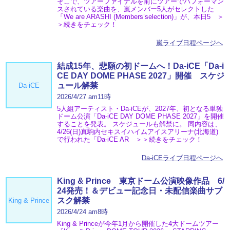
そこで、ツアーファイナルを前にツアーでパフォーマン
スされている楽曲を、嵐メンバー5人がセレクトした
「We are ARASHI (Members’selection)」が、本日5 ＞
＞続きをチェック！
嵐ライブ日程ページへ
結成15年、悲願の初ドームへ！Da-iCE「Da-i
CE DAY DOME PHASE 2027」開催 スケジ
ュール解禁
Da-iCE
2026/4/27 am11時
5人組アーティスト・Da-iCEが、2027年、初となる単独
ドーム公演「Da-iCE DAY DOME PHASE 2027」を開催
することを発表。 スケジュールも解禁に。 同内容は、
4/26(日)真駒内セキスイハイムアイスアリーナ(北海道)
で行われた「Da-iCE AR ＞＞続きをチェック！
Da-iCEライブ日程ページへ
King & Prince 東京ドーム公演映像作品 6/
24発売！＆デビュー記念日・未配信楽曲サブ
スク解禁
King & Prince
2026/4/24 am8時
King & Princeが今年1月から開催した4大ドームツアー