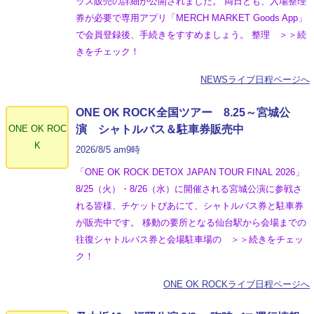
ッズ販売の詳細が公開されました。 両日とも、入場整理
券が必要で専用アプリ「MERCH MARKET Goods App」
で会員登録後、手続きをすすめましょう。 整理 ＞＞続
きをチェック！
NEWSライブ日程ページへ
ONE OK ROCK全国ツアー 8.25～宮城公
ONE OK ROC
演 シャトルバス＆駐車券販売中
K
2026/8/5 am9時
「ONE OK ROCK DETOX JAPAN TOUR FINAL 2026」
8/25（火）・8/26（水）に開催される宮城公演に参戦さ
れる皆様、チケットぴあにて、シャトルバス券と駐車券
が販売中です。 移動の要所となる仙台駅から会場までの
往復シャトルバス券と会場駐車場の ＞＞続きをチェッ
ク！
ONE OK ROCKライブ日程ページへ