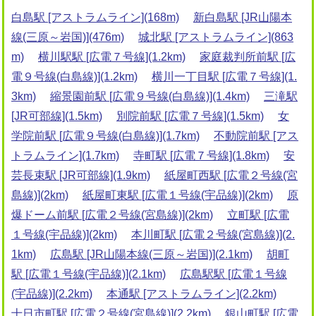
白島駅 [アストラムライン](168m)
新白島駅 [JR山陽本
線(三原～岩国)](476m)
城北駅 [アストラムライン](863
m)
横川駅駅 [広電７号線](1.2km)
家庭裁判所前駅 [広
電９号線(白島線)](1.2km)
横川一丁目駅 [広電７号線](1.
3km)
縮景園前駅 [広電９号線(白島線)](1.4km)
三滝駅
[JR可部線](1.5km)
別院前駅 [広電７号線](1.5km)
女
学院前駅 [広電９号線(白島線)](1.7km)
不動院前駅 [アス
トラムライン](1.7km)
寺町駅 [広電７号線](1.8km)
安
芸長束駅 [JR可部線](1.9km)
紙屋町西駅 [広電２号線(宮
島線)](2km)
紙屋町東駅 [広電１号線(宇品線)](2km)
原
爆ドーム前駅 [広電２号線(宮島線)](2km)
立町駅 [広電
１号線(宇品線)](2km)
本川町駅 [広電２号線(宮島線)](2.
1km)
広島駅 [JR山陽本線(三原～岩国)](2.1km)
胡町
駅 [広電１号線(宇品線)](2.1km)
広島駅駅 [広電１号線
(宇品線)](2.2km)
本通駅 [アストラムライン](2.2km)
十日市町駅 [広電２号線(宮島線)](2.2km)
銀山町駅 [広電