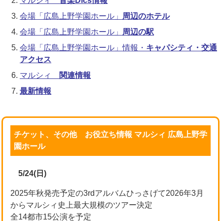
マルシィ
音楽Dics情報
会場「広島上野学園ホール」
周辺のホテル
会場「広島上野学園ホール」
周辺の駅
会場「広島上野学園ホール」情報・
キャパシティ・交通
アクセス
マルシィ
関連情報
最新情報
チケット、その他 お役立ち情報 マルシィ 広島上野学
園ホール
5/24(日)
2025年秋発売予定の3rdアルバムひっさげて2026年3月
からマルシィ史上最大規模のツアー決定
全14都市15公演を予定