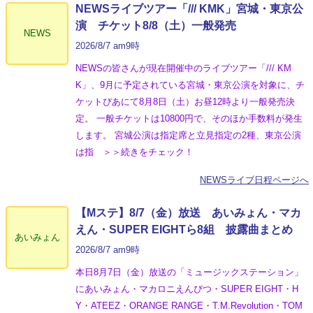
NEWSライブツアー「/// KMK」宮城・東京公
演 チケット8/8（土）一般発売
NEWS
2026/8/7 am9時
NEWSの皆さんが現在開催中のライブツアー「/// KM
K」、9月に予定されている宮城・東京公演を対象に、チ
ケットぴあにて8月8日（土）お昼12時より一般発売決
定。 一般チケットは10800円で、そのほか手数料が発生
します。 宮城公演は指定席と立見指定の2種、東京公演
は指 ＞＞続きをチェック！
NEWSライブ日程ページへ
【Mステ】8/7（金）放送 あいみょん・マカ
えん・SUPER EIGHTら8組 披露曲まとめ
あいみょん
2026/8/7 am9時
本日8月7日（金）放送の「ミュージックステーション」
にあいみょん・マカロニえんぴつ・SUPER EIGHT・H
Y・ATEEZ・ORANGE RANGE・T.M.Revolution・TOM