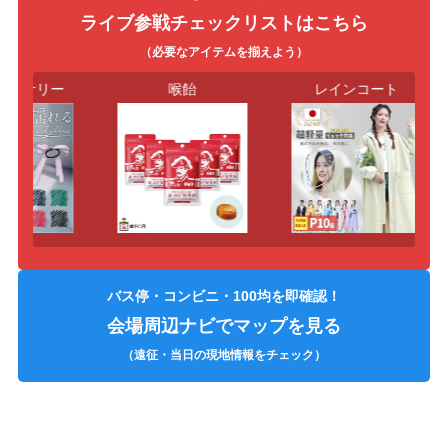
ライブ参戦チェックリストはこちら
（必要なアイテムを揃えよう）
セサリー
喉飴
レインコート
バス停・コンビニ・100均を即確認！
会場周辺ナビでマップを見る
（遠征・当日の現地情報をチェック）