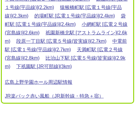
１号線(宇品線)](2.2km)
猿猴橋町駅 [広電１号線(宇品
線)](2.3km)
的場町駅 [広電１号線(宇品線)](2.4km)
袋
町駅 [広電１号線(宇品線)](2.4km)
小網町駅 [広電２号線
(宮島線)](2.6km)
祇園新橋北駅 [アストラムライン](2.6k
m)
段原一丁目駅 [広電５号線(皆実線)](2.7km)
中電前
駅 [広電１号線(宇品線)](2.7km)
天満町駅 [広電２号線
(宮島線)](2.8km)
比治山下駅 [広電５号線(皆実線)](2.9k
m)
下祇園駅 [JR可部線](3km)
広島上野学園ホール周辺駅情報
JR楽パック赤い風船（JR新幹線・特急＋宿）