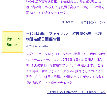
いる小説を実写映画化。 舞台は美しい海と空が広がる、
瀬戸内の島。 転校してきた男子高校生・櫂と、この島で
育った ＞＞続きをチェック！
RADWIMPSライブ日程ページへ
三代目JSB ファイナル・名古屋公演 会場
三代目J Soul
物販＆縁日開催情報
Brothers
2026/8/4 am9時
15周年イヤーを祝うべく、6月から開幕した三代目JSBの
4大ドームツアー。 ついに8月9日（日）岩田剛典（GA
N）さんの故郷・名古屋でファイナルを迎えます。 これ
まで同様、会場ではツアーグッズの販売そしてカプセル
販売、さらに縁日も登場。 公演チケットがなくても参加
できるので ＞＞続きをチェック！
三代目J Soul Brothersライブ日程ページへ