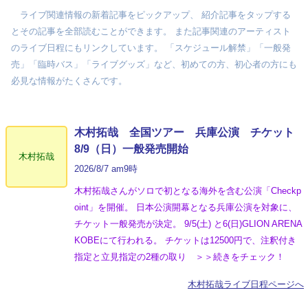
ライブ関連情報の新着記事をピックアップ、 紹介記事をタップする
とその記事を全部読むことができます。 また記事関連のアーティスト
のライブ日程にもリンクしています。 「スケジュール解禁」「一般発
売」「臨時バス」「ライブグッズ」など、初めての方、初心者の方にも
必見な情報がたくさんです。
木村拓哉 全国ツアー 兵庫公演 チケット
8/9（日）一般発売開始
木村拓哉
2026/8/7 am9時
木村拓哉さんがソロで初となる海外を含む公演「Checkp
oint」を開催。 日本公演開幕となる兵庫公演を対象に、
チケット一般発売が決定。 9/5(土) と6(日)GLION ARENA
KOBEにて行われる。 チケットは12500円で、注釈付き
指定と立見指定の2種の取り ＞＞続きをチェック！
木村拓哉ライブ日程ページへ