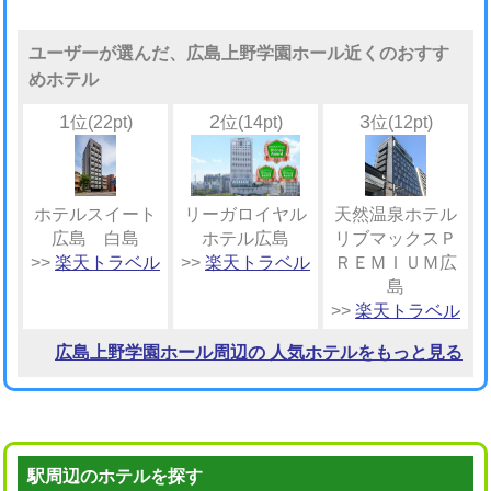
ユーザーが選んだ、広島上野学園ホール近くのおすす
めホテル
1
2
3
位(22pt)
位(14pt)
位(12pt)
ホテルスイート
リーガロイヤル
天然温泉ホテル
広島 白島
ホテル広島
リブマックスＰ
>>
楽天トラベル
>>
楽天トラベル
ＲＥＭＩＵＭ広
島
>>
楽天トラベル
広島上野学園ホール周辺の 人気ホテルをもっと見る
駅周辺のホテルを探す