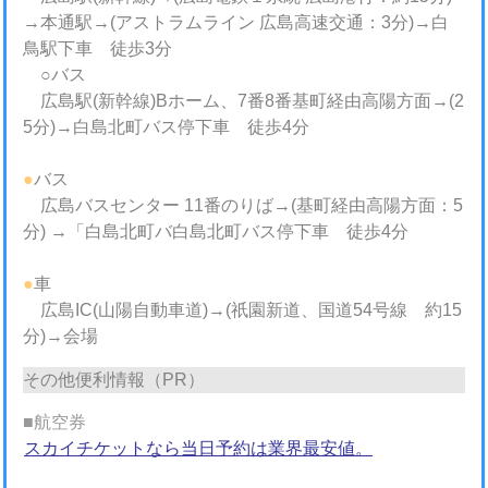
→本通駅→(アストラムライン 広島高速交通：3分)→白
鳥駅下車 徒歩3分
○バス
広島駅(新幹線)Bホーム、7番8番基町経由高陽方面→(2
5分)→白島北町バス停下車 徒歩4分
●
バス
広島バスセンター 11番のりば→(基町経由高陽方面：5
分) →「白島北町バ白島北町バス停下車 徒歩4分
●
車
広島IC(山陽自動車道)→(祇園新道、国道54号線 約15
分)→会場
その他便利情報（PR）
■航空券
スカイチケットなら当日予約は業界最安値。