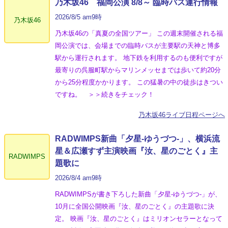
乃木坂46 福岡公演 8/8～ 臨時バス運行情報
2026/8/5 am9時
乃木坂46
乃木坂46の「真夏の全国ツアー」 この週末開催される福
岡公演では、会場までの臨時バスが主要駅の天神と博多
駅から運行されます。 地下鉄を利用するのも便利ですが
最寄りの呉服町駅からマリンメッセまでは歩いて約20分
から25分程度かかります。 この猛暑の中の徒歩はきつい
ですね。 ＞＞続きをチェック！
乃木坂46ライブ日程ページへ
RADWIMPS新曲「夕星-ゆうづつ-」、横浜流
星＆広瀬すず主演映画『汝、星のごとく』主
RADWIMPS
題歌に
2026/8/4 am9時
RADWIMPSが書き下ろした新曲「夕星-ゆうづつ-」が、
10月に全国公開映画『汝、星のごとく』の主題歌に決
定。 映画『汝、星のごとく』はミリオンセラーとなって