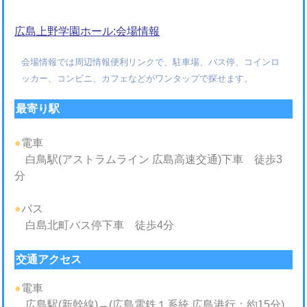
広島上野学園ホール:会場情報
会場情報では周辺情報便利リンクで、駐車場、バス停、コインロ
ッカー、コンビニ、カフェなどがワンタップで探せます。
最寄り駅
●
電車
白鳥駅(アストラムライン 広島高速交通)下車 徒歩3
分
●
バス
白島北町バス停下車 徒歩4分
交通アクセス
●
電車
広島駅(新幹線)→(広島電鉄１系統 広島港行：約15分)