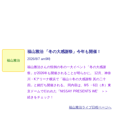
福山雅治 「冬の⼤感謝祭」今年も開催！
2026/8/7 am9時
福山雅治
福山雅治さんの恒例の冬の一大イベント「冬の⼤感謝
祭」が2026年も開催されることが明らかに。 12月、神奈
川・Kアリーナ横浜で「福山☆冬の大感謝祭 其の二十
四」と銘打ち開催される。 同内容は、8/5 ・6日（木）東
京ドームで行われた『NISSAY PRESENTS WE’ ＞＞
続きをチェック！
福山雅治ライブ日程ページへ