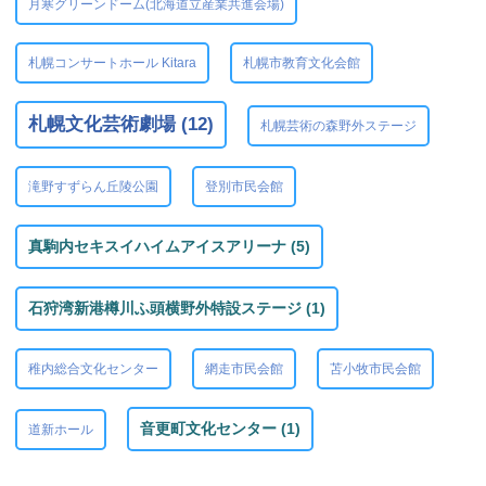
月寒グリーンドーム(北海道立産業共進会場)
札幌コンサートホール Kitara
札幌市教育文化会館
札幌文化芸術劇場 (12)
札幌芸術の森野外ステージ
滝野すずらん丘陵公園
登別市民会館
真駒内セキスイハイムアイスアリーナ (5)
石狩湾新港樽川ふ頭横野外特設ステージ (1)
稚内総合文化センター
網走市民会館
苫小牧市民会館
音更町文化センター (1)
道新ホール