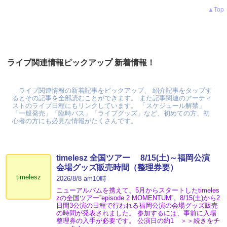
▲Top
ライブ関連情報ピックアップ 新着情報！
ライブ関連情報の新着記事をピックアップ、 紹介記事をタップす
るとその記事を全部読むことができます。 また記事関連のアーティ
ストのライブ日程にもリンクしています。 「スケジュール解禁」
「一般発売」「臨時バス」「ライブグッズ」など、初めての方、初
心者の方にも必見な情報がたくさんです。
timelesz 全国ツアー 8/15(土)～福岡公演
会場グッズ販売時間（整理券要）
timelesz
2026/8/8 am10時
ニューアルバムを携えて、5月からスタートしたtimeles
zの全国ツアー”episode 2 MOMENTUM”。8/15(土)から2
日間3公演の日程で行われる福岡公演の会場グッズ販売
の時間が発表されました。 参加するには、事前に入場
整理券の入手が必要です。 公演日の約1 ＞＞続きをチ