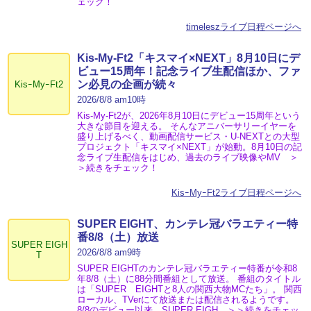
ェック！
timeleszライブ日程ページへ
Kis-My-Ft2「キスマイ×NEXT」8月10日にデ
ビュー15周年！記念ライブ生配信ほか、ファ
ン必見の企画が続々
KisｰMyｰFt2
2026/8/8 am10時
Kis-My-Ft2が、2026年8月10日にデビュー15周年という
大きな節目を迎える。 そんなアニバーサリーイヤーを
盛り上げるべく、動画配信サービス・U-NEXTとの大型
プロジェクト「キスマイ×NEXT」が始動。8月10日の記
念ライブ生配信をはじめ、過去のライブ映像やMV ＞
＞続きをチェック！
KisｰMyｰFt2ライブ日程ページへ
SUPER EIGHT、カンテレ冠バラエティー特
番8/8（土）放送
SUPER EIGH
2026/8/8 am9時
T
SUPER EIGHTのカンテレ冠バラエティー特番が令和8
年8/8（土）に88分間番組として放送。 番組のタイトル
は「SUPER EIGHTと8人の関西大物MCたち」。 関西
ローカル、TVerにて放送または配信されるようです。
8/8のデビュー以来、SUPER EIGH ＞＞続きをチェッ