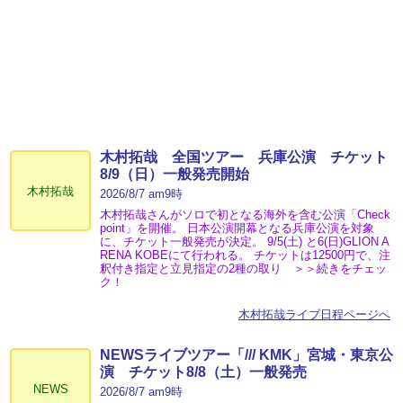
木村拓哉 全国ツアー 兵庫公演 チケット
8/9（日）一般発売開始
木村拓哉
2026/8/7 am9時
木村拓哉さんがソロで初となる海外を含む公演「Check
point」を開催。 日本公演開幕となる兵庫公演を対象
に、チケット一般発売が決定。 9/5(土) と6(日)GLION A
RENA KOBEにて行われる。 チケットは12500円で、注
釈付き指定と立見指定の2種の取り ＞＞続きをチェッ
ク！
木村拓哉ライブ日程ページへ
NEWSライブツアー「/// KMK」宮城・東京公
演 チケット8/8（土）一般発売
NEWS
2026/8/7 am9時