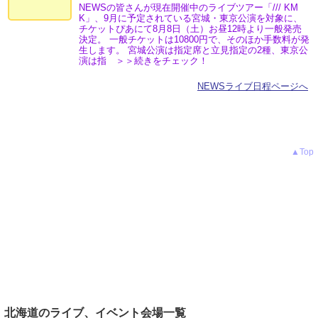
NEWSの皆さんが現在開催中のライブツアー「/// KM
K」、9月に予定されている宮城・東京公演を対象に、
チケットぴあにて8月8日（土）お昼12時より一般発売
決定。 一般チケットは10800円で、そのほか手数料が発
生します。 宮城公演は指定席と立見指定の2種、東京公
演は指 ＞＞続きをチェック！
NEWSライブ日程ページへ
▲Top
北海道のライブ、イベント会場一覧