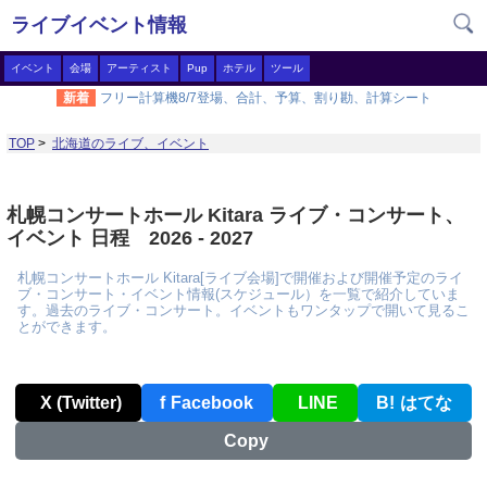
ライブイベント情報
イベント
会場
アーティスト
Pup
ホテル
ツール
新着
フリー計算機8/7登場、合計、予算、割り勘、計算シート
TOP
>
北海道のライブ、イベント
札幌コンサートホール Kitara ライブ・コンサート、
イベント 日程 2026 - 2027
札幌コンサートホール Kitara[ライブ会場]で開催および開催予定のライ
ブ・コンサート・イベント情報(スケジュール）を一覧で紹介していま
す。過去のライブ・コンサート。イベントもワンタップで開いて見るこ
とができます。
X (Twitter)
f
Facebook
LINE
B!
はてな
Copy