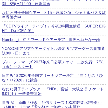
開 8/5(水)12:00～通販開始
なにわ男子全国ツアー 8.15～宮城公演 シャトルバス＆駐
車券販売中
『CDTVライブ！ライブ！』今夜2時間生放送 SUPER EIG
HT、Da-iCEら9組
Number_i 初のワールドツアー決定！世界へ新たな一歩
YOASOBIアジアツアータイトル決定 & ツアーグッズ事前通
販8/9（日）まで
ブルーノ・マーズ 2027年来日公演チケット二次先行 7/31
（金）～スタート
日向坂46 2026年全国アリーナツアー決定 4年ぶりの「ひ
なくり2026」に歓喜
なにわ男子ライブツアー 「ND⁵」宮城・大坂公演 チケット
8.01(土）一般発売開始
星野 源 新曲「好き」配信リリース！松本若菜×佐野勇斗
（M!LK）ドラマ「君の好きは無敵』の主題歌