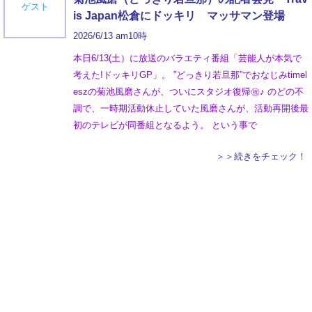
ゲスト
is Japan松倉にドッキリ マッサマン登場
2026/6/13 am10時
本日6/13(土）に放送のバラエティ番組「芸能人が本気で
考えた!ドッキリGP」。 ”どっきり若旦那”でおなじみtimel
eszの菊池風磨さんが、ついにスタジオ復帰㊗♪ のどの不
調で、一時期活動休止していた風磨さんが、活動再開後最
初のテレビが同番組となるよう。 という事で
＞＞続きをチェック！