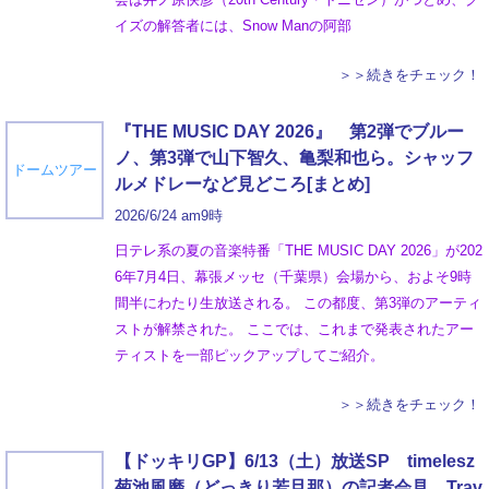
イズの解答者には、Snow Manの阿部
＞＞続きをチェック！
『THE MUSIC DAY 2026』 第2弾でブルー
ノ、第3弾で山下智久、亀梨和也ら。シャッフ
ドームツアー
ルメドレーなど見どころ[まとめ]
2026/6/24 am9時
日テレ系の夏の音楽特番「THE MUSIC DAY 2026」が202
6年7月4日、幕張メッセ（千葉県）会場から、およそ9時
間半にわたり生放送される。 この都度、第3弾のアーティ
ストが解禁された。 ここでは、これまで発表されたアー
ティストを一部ピックアップしてご紹介。
＞＞続きをチェック！
【ドッキリGP】6/13（土）放送SP timelesz
菊池風磨（どっきり若旦那）の記者会見 Trav