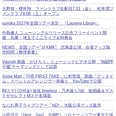
大野智・櫻井翔 ファンクラブ生配信7.31（金） 松本潤フ
ァンクラブ8.08（土）オープン
sumika 2027年全国ツアー決定 『Laurens Library』
中島健人 ニューシングルリリース記念フリーイベント開
催 兵庫・埼玉でミニライブ＆特典会
NEWS 全国ツアー” /// KMK” 北海道公演 会場グッズ販
売時間（整理券要）
Vaundy 新曲「かげろう」ミュージックビデオ公開 ”熱闘甲
子園”テーマソングとして話題
Snow Man「THE FIRST TAKE」に初登場 新曲「グッタイ
ム」スペシャルアレンジで一発撮り YouTubeで公開
[Mステ] 7/24(金) 放送 timelesz・乃木坂ら7組 歌唱曲＆ゲス
トがセレクトMステ名場面
なにわ男子ライブツアー「ND⁵」大阪公演グッズ販売
山田涼介（Hey! Say! JUMP）ソロドームツアー東京公演