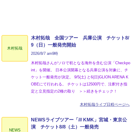
木村拓哉 全国ツアー 兵庫公演 チケット8/
9（日）一般発売開始
木村拓哉
2026/8/7 am9時
木村拓哉さんがソロで初となる海外を含む公演「Checkpo
int」を開催。 日本公演開幕となる兵庫公演を対象に、チ
ケット一般発売が決定。 9/5(土) と6(日)GLION ARENA K
OBEにて行われる。 チケットは12500円で、注釈付き指
定と立見指定の2種の取り ＞＞続きをチェック！
木村拓哉ライブ日程ページへ
NEWSライブツアー「/// KMK」宮城・東京公
演 チケット8/8（土）一般発売
NEWS