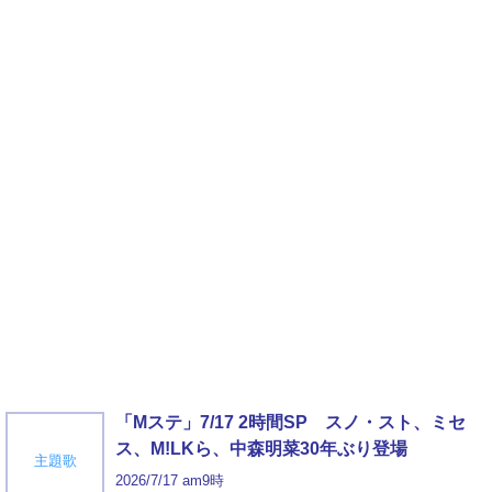
「Mステ」7/17 2時間SP スノ・スト、ミセ
ス、M!LKら、中森明菜30年ぶり登場
主題歌
2026/7/17 am9時