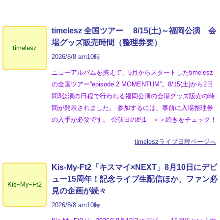
timelesz 全国ツアー 8/15(土)～福岡公演 会
場グッズ販売時間（整理券要）
timelesz
2026/8/8 am10時
ニューアルバムを携えて、5月からスタートしたtimelesz
の全国ツアー”episode 2 MOMENTUM”。8/15(土)から2日
間3公演の日程で行われる福岡公演の会場グッズ販売の時
間が発表されました。 参加するには、事前に入場整理券
の入手が必要です。 公演日の約1 ＞＞続きをチェック！
timeleszライブ日程ページへ
Kis-My-Ft2「キスマイ×NEXT」8月10日にデビ
ュー15周年！記念ライブ生配信ほか、ファン必
KisｰMyｰFt2
見の企画が続々
2026/8/8 am10時