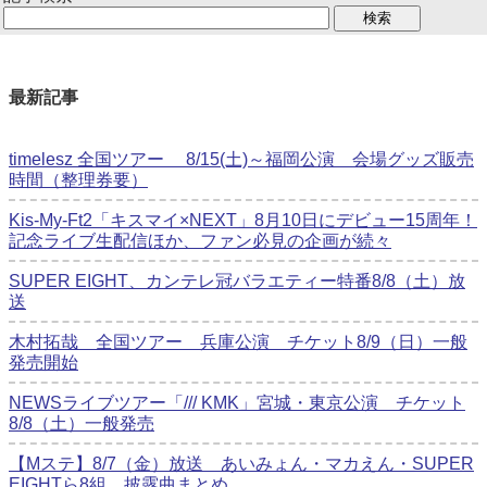
最新記事
timelesz 全国ツアー 8/15(土)～福岡公演 会場グッズ販売
時間（整理券要）
Kis-My-Ft2「キスマイ×NEXT」8月10日にデビュー15周年！
記念ライブ生配信ほか、ファン必見の企画が続々
SUPER EIGHT、カンテレ冠バラエティー特番8/8（土）放
送
木村拓哉 全国ツアー 兵庫公演 チケット8/9（日）一般
発売開始
NEWSライブツアー「/// KMK」宮城・東京公演 チケット
8/8（土）一般発売
【Mステ】8/7（金）放送 あいみょん・マカえん・SUPER
EIGHTら8組 披露曲まとめ