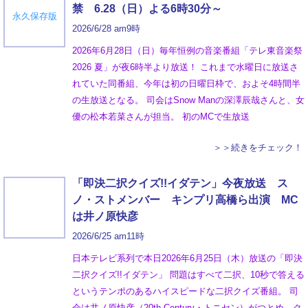
禁 6.28（日）よる6時30分～
永久保存版
2026/6/28 am9時
2026年6月28日（日）毎年恒例の音楽番組「テレ東音楽祭
2026 夏」が夜6時半より放送！ これまで水曜日に放送さ
れていた同番組、今年は初の日曜日枠で、およそ4時間半
の生放送となる。 司会はSnow Manの深澤辰哉さんと、女
優の松本若菜さんが担当。 初のMCで生放送
＞＞続きをチェック！
「即決二択クイズ!!イダテン」今夜放送 ス
ノ・ストメンバー キンプリ高橋ら出演 MC
は井ノ原快彦
2026/6/25 am11時
日本テレビ系列で本日2026年6月25日（木）放送の「即決
二択クイズ!!イダテン」 問題はすべて二択、10秒で答える
というテンポのあるハイスピードな二択クイズ番組。 司
会は井ノ原快彦（20th Century・トニセン）がつとめ、ク