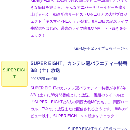
Kis-My-Ft2が、2026年8月10日にデビュー15周年という大
きな節目を迎える。 そんなアニバーサリーイヤーを盛り
上げるべく、動画配信サービス・U-NEXTとの大型プロジ
ェクト「キスマイ×NEXT」が始動。8月10日の記念ライブ
生配信をはじめ、過去のライブ映像やMV ＞＞続きをチ
ェック！
KisｰMyｰFt2ライブ日程ページへ
SUPER EIGHT、カンテレ冠バラエティー特番
SUPER EIGH
8/8（土）放送
T
2026/8/8 am9時
SUPER EIGHTのカンテレ冠バラエティー特番が令和8年
8/8（土）に88分間番組として放送。 番組のタイトルは
「SUPER EIGHTと8人の関西大物MCたち」。 関西ロー
カル、TVerにて放送または配信されるようです。 8/8のデ
ビュー以来、SUPER EIGH ＞＞続きをチェック！
SUPER EIGHTライブ日程ページへ