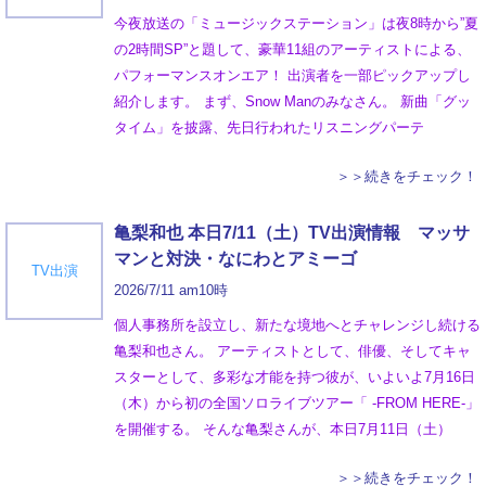
今夜放送の「ミュージックステーション」は夜8時から”夏
の2時間SP”と題して、豪華11組のアーティストによる、
パフォーマンスオンエア！ 出演者を一部ピックアップし
紹介します。 まず、Snow Manのみなさん。 新曲「グッ
タイム」を披露、先日行われたリスニングパーテ
＞＞続きをチェック！
亀梨和也 本日7/11（土）TV出演情報 マッサ
マンと対決・なにわとアミーゴ
TV出演
2026/7/11 am10時
個人事務所を設立し、新たな境地へとチャレンジし続ける
亀梨和也さん。 アーティストとして、俳優、そしてキャ
スターとして、多彩な才能を持つ彼が、いよいよ7月16日
（木）から初の全国ソロライブツアー「 -FROM HERE-」
を開催する。 そんな亀梨さんが、本日7月11日（土）
＞＞続きをチェック！