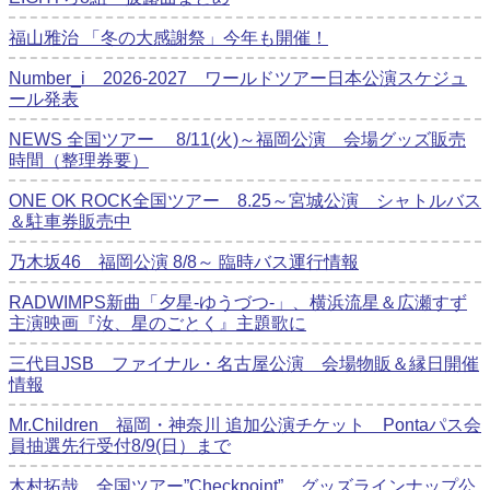
福山雅治 「冬の⼤感謝祭」今年も開催！
Number_i 2026‐2027 ワールドツアー日本公演スケジュ
ール発表
NEWS 全国ツアー 8/11(火)～福岡公演 会場グッズ販売
時間（整理券要）
ONE OK ROCK全国ツアー 8.25～宮城公演 シャトルバス
＆駐車券販売中
乃木坂46 福岡公演 8/8～ 臨時バス運行情報
RADWIMPS新曲「夕星-ゆうづつ-」、横浜流星＆広瀬すず
主演映画『汝、星のごとく』主題歌に
三代目JSB ファイナル・名古屋公演 会場物販＆縁日開催
情報
Mr.Children 福岡・神奈川 追加公演チケット Pontaパス会
員抽選先行受付8/9(日）まで
木村拓哉 全国ツアー”Checkpoint” グッズラインナップ公