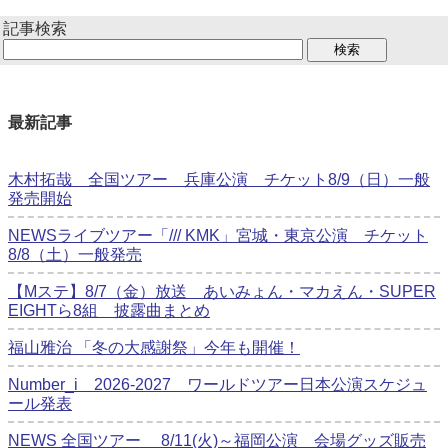
記事検索
最新記事
木村拓哉 全国ツアー 兵庫公演 チケット8/9（日）一般
発売開始
NEWSライブツアー「/// KMK」宮城・東京公演 チケット
8/8（土）一般発売
【Mステ】8/7（金）放送 あいみょん・マカえん・SUPER
EIGHTら8組 披露曲まとめ
福山雅治 「冬の⼤感謝祭」今年も開催！
Number_i 2026‐2027 ワールドツアー日本公演スケジュ
ール発表
NEWS 全国ツアー 8/11(火)～福岡公演 会場グッズ販売