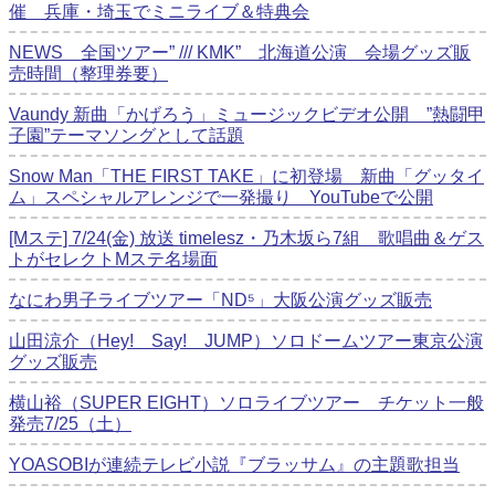
催 兵庫・埼玉でミニライブ＆特典会
NEWS 全国ツアー” /// KMK” 北海道公演 会場グッズ販
売時間（整理券要）
Vaundy 新曲「かげろう」ミュージックビデオ公開 ”熱闘甲
子園”テーマソングとして話題
Snow Man「THE FIRST TAKE」に初登場 新曲「グッタイ
ム」スペシャルアレンジで一発撮り YouTubeで公開
[Mステ] 7/24(金) 放送 timelesz・乃木坂ら7組 歌唱曲＆ゲス
トがセレクトMステ名場面
なにわ男子ライブツアー「ND⁵」大阪公演グッズ販売
山田涼介（Hey! Say! JUMP）ソロドームツアー東京公演
グッズ販売
横山裕（SUPER EIGHT）ソロライブツアー チケット一般
発売7/25（土）
YOASOBIが連続テレビ小説『ブラッサム』の主題歌担当