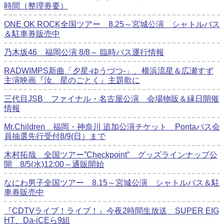
時間（整理券要）
ONE OK ROCK全国ツアー 8.25～宮城公演 シャトルバス
＆駐車券販売中
乃木坂46 福岡公演 8/8～ 臨時バス運行情報
RADWIMPS新曲「夕星-ゆうづつ-」、横浜流星＆広瀬すず
主演映画『汝、星のごとく』主題歌に
三代目JSB ファイナル・名古屋公演 会場物販＆縁日開催
情報
Mr.Children 福岡・神奈川 追加公演チケット Pontaパス会
員抽選先行受付8/9(日）まで
木村拓哉 全国ツアー”Checkpoint” グッズラインナップ公
開 8/5(水)12:00～通販開始
なにわ男子全国ツアー 8.15～宮城公演 シャトルバス＆駐
車券販売中
『CDTVライブ！ライブ！』今夜2時間生放送 SUPER EIG
HT、Da-iCEら9組