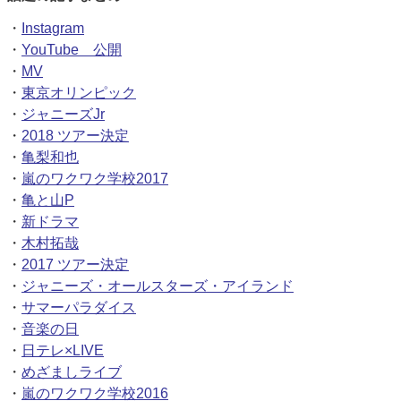
・
Instagram
・
YouTube 公開
・
MV
・
東京オリンピック
・
ジャニーズJr
・
2018 ツアー決定
・
亀梨和也
・
嵐のワクワク学校2017
・
亀と山P
・
新ドラマ
・
木村拓哉
・
2017 ツアー決定
・
ジャニーズ・オールスターズ・アイランド
・
サマーパラダイス
・
音楽の日
・
日テレ×LIVE
・
めざましライブ
・
嵐のワクワク学校2016