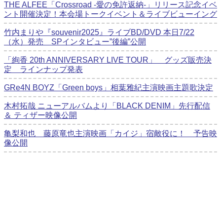
THE ALFEE「Crossroad -愛の免許返納-」リリース記念イベ
ント開催決定！本会場トークイベント＆ライブビューイング
竹内まりや『souvenir2025』ライブBD/DVD 本日7/22
（水）発売 SPインタビュー”後編”公開
「絢香 20th ANNIVERSARY LIVE TOUR」 グッズ販売決
定 ラインナップ発表
GRe4N BOYZ「Green boys」相葉雅紀主演映画主題歌決定
木村拓哉 ニューアルバムより「BLACK DENIM」先行配信
＆ ティザー映像公開
亀梨和也 藤原竜也主演映画「カイジ」宿敵役に！ 予告映
像公開