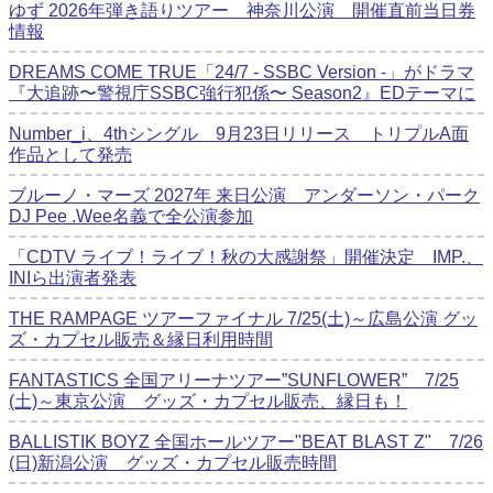
ゆず 2026年弾き語りツアー 神奈川公演 開催直前当日券
情報
DREAMS COME TRUE「24/7 - SSBC Version -」がドラマ
『大追跡〜警視庁SSBC強行犯係〜 Season2』EDテーマに
Number_i、4thシングル 9月23日リリース トリプルA面
作品として発売
ブルーノ・マーズ 2027年 来日公演 アンダーソン・パーク
DJ Pee .Wee名義で全公演参加
「CDTV ライブ！ライブ！秋の大感謝祭」開催決定 IMP.、
INIら出演者発表
THE RAMPAGE ツアーファイナル 7/25(土)～広島公演 グッ
ズ・カプセル販売＆縁日利用時間
FANTASTICS 全国アリーナツアー”SUNFLOWER” 7/25
(土)～東京公演 グッズ・カプセル販売、縁日も！
BALLISTIK BOYZ 全国ホールツアー"BEAT BLAST Z" 7/26
(日)新潟公演 グッズ・カプセル販売時間