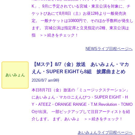
K」、9月に予定されている宮城・東京公演を対象に、チ
ケットぴあにて8月8日（土）お昼12時より一般発売決
定。 一般チケットは10800円で、そのほか手数料が発生し
ます。 宮城公演は指定席と立見指定の2種、東京公演は
指 ＞＞続きをチェック！
NEWSライブ日程ページへ
【Mステ】8/7（金）放送 あいみょん・マカ
えん・SUPER EIGHTら8組 披露曲まとめ
あいみょん
2026/8/7 am9時
本日8月7日（金）放送の「ミュージックステーション」
にあいみょん・マカロニえんぴつ・SUPER EIGHT・H
Y・ATEEZ・ORANGE RANGE・T.M.Revolution・TOMO
Oが出演。 一部ピックアップして注目アーティストを紹
介します。 まず、あいみょ ＞＞続きをチェック！
あいみょんライブ日程ページへ