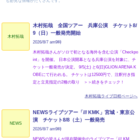
も必見な情報がたくさんです。
木村拓哉 全国ツアー 兵庫公演 チケット8/
9（日）一般発売開始
木村拓哉
2026/8/7 am9時
木村拓哉さんがソロで初となる海外を含む公演「Checkpo
int」を開催。 日本公演開幕となる兵庫公演を対象に、チ
ケット一般発売が決定。 9/5(土) と6(日)GLION ARENA K
OBEにて行われる。 チケットは12500円で、注釈付き指
定と立見指定の2種の取り ＞＞続きをチェック！
木村拓哉ライブ日程ページへ
NEWSライブツアー「/// KMK」宮城・東京公
演 チケット8/8（土）一般発売
NEWS
2026/8/7 am9時
NEWSの皆さんが現在開催中のライブツアー「/// KM