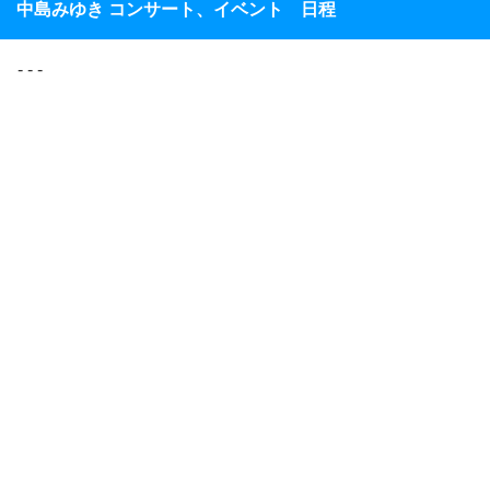
中島みゆき コンサート、イベント 日程
- - -