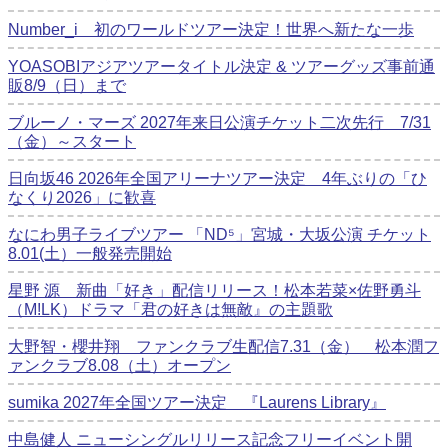
Number_i 初のワールドツアー決定！世界へ新たな一歩
YOASOBIアジアツアータイトル決定 & ツアーグッズ事前通
販8/9（日）まで
ブルーノ・マーズ 2027年来日公演チケット二次先行 7/31
（金）～スタート
日向坂46 2026年全国アリーナツアー決定 4年ぶりの「ひ
なくり2026」に歓喜
なにわ男子ライブツアー 「ND⁵」宮城・大坂公演 チケット
8.01(土）一般発売開始
星野 源 新曲「好き」配信リリース！松本若菜×佐野勇斗
（M!LK）ドラマ「君の好きは無敵』の主題歌
大野智・櫻井翔 ファンクラブ生配信7.31（金） 松本潤フ
ァンクラブ8.08（土）オープン
sumika 2027年全国ツアー決定 『Laurens Library』
中島健人 ニューシングルリリース記念フリーイベント開