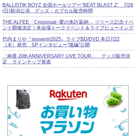
BALLISTIK BOYZ 全国ホールツアー"BEAT BLAST Z" 7/26
(日)新潟公演 グッズ・カプセル販売時間
THE ALFEE「Crossroad -愛の免許返納-」リリース記念イベ
ント開催決定！本会場トークイベント＆ライブビューイング
竹内まりや『souvenir2025』ライブBD/DVD 本日7/22
（水）発売 SPインタビュー”後編”公開
「絢香 20th ANNIVERSARY LIVE TOUR」 グッズ販売決
定 ラインナップ発表