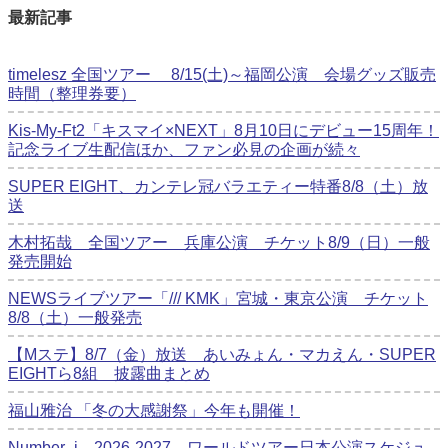
最新記事
timelesz 全国ツアー 8/15(土)～福岡公演 会場グッズ販売
時間（整理券要）
Kis-My-Ft2「キスマイ×NEXT」8月10日にデビュー15周年！
記念ライブ生配信ほか、ファン必見の企画が続々
SUPER EIGHT、カンテレ冠バラエティー特番8/8（土）放
送
木村拓哉 全国ツアー 兵庫公演 チケット8/9（日）一般
発売開始
NEWSライブツアー「/// KMK」宮城・東京公演 チケット
8/8（土）一般発売
【Mステ】8/7（金）放送 あいみょん・マカえん・SUPER
EIGHTら8組 披露曲まとめ
福山雅治 「冬の⼤感謝祭」今年も開催！
Number_i 2026‐2027 ワールドツアー日本公演スケジュ