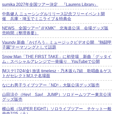
sumika 2027年全国ツアー決定 『Laurens Library』
中島健人 ニューシングルリリース記念フリーイベント開
催 兵庫・埼玉でミニライブ＆特典会
NEWS 全国ツアー” /// KMK” 北海道公演 会場グッズ販
売時間（整理券要）
Vaundy 新曲「かげろう」ミュージックビデオ公開 ”熱闘甲
子園”テーマソングとして話題
Snow Man「THE FIRST TAKE」に初登場 新曲「グッタイ
ム」スペシャルアレンジで一発撮り YouTubeで公開
[Mステ] 7/24(金) 放送 timelesz・乃木坂ら7組 歌唱曲＆ゲス
トがセレクトMステ名場面
なにわ男子ライブツアー「ND⁵」大阪公演グッズ販売
山田涼介（Hey! Say! JUMP）ソロドームツアー東京公演
グッズ販売
横山裕（SUPER EIGHT）ソロライブツアー チケット一般
発売7/25（土）