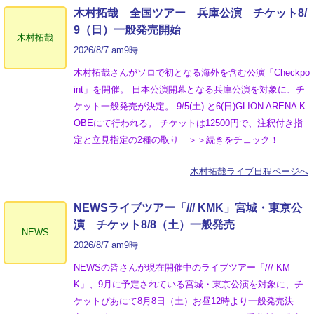
木村拓哉 全国ツアー 兵庫公演 チケット8/
9（日）一般発売開始
木村拓哉
2026/8/7 am9時
木村拓哉さんがソロで初となる海外を含む公演「Checkpo
int」を開催。 日本公演開幕となる兵庫公演を対象に、チ
ケット一般発売が決定。 9/5(土) と6(日)GLION ARENA K
OBEにて行われる。 チケットは12500円で、注釈付き指
定と立見指定の2種の取り ＞＞続きをチェック！
木村拓哉ライブ日程ページへ
NEWSライブツアー「/// KMK」宮城・東京公
演 チケット8/8（土）一般発売
NEWS
2026/8/7 am9時
NEWSの皆さんが現在開催中のライブツアー「/// KM
K」、9月に予定されている宮城・東京公演を対象に、チ
ケットぴあにて8月8日（土）お昼12時より一般発売決