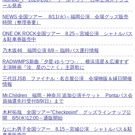
ール発表
NEWS 全国ツアー 8/11(火)～福岡公演 会場グッズ販売
時間（整理券要）
ONE OK ROCK全国ツアー 8.25～宮城公演 シャトルバス
＆駐車券販売中
乃木坂46 福岡公演 8/8～ 臨時バス運行情報
RADWIMPS新曲「夕星-ゆうづつ-」、横浜流星＆広瀬すず
主演映画『汝、星のごとく』主題歌に
三代目JSB ファイナル・名古屋公演 会場物販＆縁日開催
情報
Mr.Children 福岡・神奈川 追加公演チケット Pontaパス会
員抽選先行受付8/9(日）まで
木村拓哉 全国ツアー”Checkpoint” グッズラインナップ公
開 8/5(水)12:00～通販開始
なにわ男子全国ツアー 8.15～宮城公演 シャトルバス＆駐
車券販売中