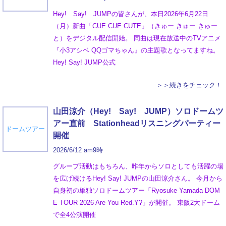
Hey! Say! JUMPの皆さんが、本日2026年6月22日
（月）新曲「CUE CUE CUTE」（きゅー きゅー きゅー
と）をデジタル配信開始。 同曲は現在放送中のTVアニメ
『小3アシベ QQゴマちゃん』の主題歌となってますね。
Hey! Say! JUMP公式
＞＞続きをチェック！
山田涼介（Hey! Say! JUMP）ソロドームツ
アー直前 Stationheadリスニングパーティー
ドームツアー
開催
2026/6/12 am9時
グループ活動はもちろん、昨年からソロとしても活躍の場
を広げ続けるHey! Say! JUMPの山田涼介さん。 今月から
自身初の単独ソロドームツアー「Ryosuke Yamada DOM
E TOUR 2026 Are You Red.Y?」が開催。 東阪2大ドーム
で全4公演開催