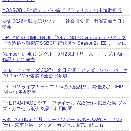
YOASOBIが連続テレビ小説『ブラッサム』の主題歌担当
ゆず 2026年弾き語りツアー 神奈川公演 開催直前当日券
情報
DREAMS COME TRUE「24/7 - SSBC Version -」がドラマ
『大追跡〜警視庁SSBC強行犯係〜 Season2』EDテーマに
Number_i、4thシングル 9月23日リリース トリプルA面
作品として発売
ブルーノ・マーズ 2027年 来日公演 アンダーソン・パーク
DJ Pee .Wee名義で全公演参加
「CDTV ライブ！ライブ！秋の大感謝祭」開催決定 IMP.、
INIら出演者発表
THE RAMPAGE ツアーファイナル 7/25(土)～広島公演 グッ
ズ・カプセル販売＆縁日利用時間
FANTASTICS 全国アリーナツアー”SUNFLOWER” 7/25
(土)～東京公演 グッズ・カプセル販売、縁日も！