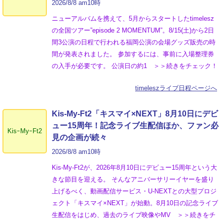
2026/8/8 am10時
ニューアルバムを携えて、5月からスタートしたtimelesz
の全国ツアー”episode 2 MOMENTUM”。8/15(土)から2日
間3公演の日程で行われる福岡公演の会場グッズ販売の時
間が発表されました。 参加するには、事前に入場整理券
の入手が必要です。 公演日の約1 ＞＞続きをチェック！
timeleszライブ日程ページへ
Kis-My-Ft2「キスマイ×NEXT」8月10日にデビ
ュー15周年！記念ライブ生配信ほか、ファン必
KisｰMyｰFt2
見の企画が続々
2026/8/8 am10時
Kis-My-Ft2が、2026年8月10日にデビュー15周年という大
きな節目を迎える。 そんなアニバーサリーイヤーを盛り
上げるべく、動画配信サービス・U-NEXTとの大型プロジ
ェクト「キスマイ×NEXT」が始動。8月10日の記念ライブ
生配信をはじめ、過去のライブ映像やMV ＞＞続きをチ