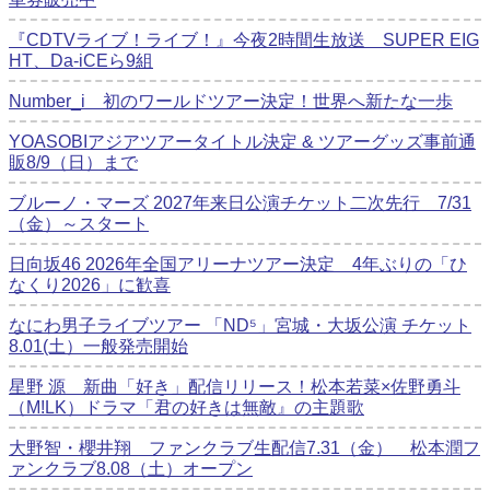
『CDTVライブ！ライブ！』今夜2時間生放送 SUPER EIG
HT、Da-iCEら9組
Number_i 初のワールドツアー決定！世界へ新たな一歩
YOASOBIアジアツアータイトル決定 & ツアーグッズ事前通
販8/9（日）まで
ブルーノ・マーズ 2027年来日公演チケット二次先行 7/31
（金）～スタート
日向坂46 2026年全国アリーナツアー決定 4年ぶりの「ひ
なくり2026」に歓喜
なにわ男子ライブツアー 「ND⁵」宮城・大坂公演 チケット
8.01(土）一般発売開始
星野 源 新曲「好き」配信リリース！松本若菜×佐野勇斗
（M!LK）ドラマ「君の好きは無敵』の主題歌
大野智・櫻井翔 ファンクラブ生配信7.31（金） 松本潤フ
ァンクラブ8.08（土）オープン