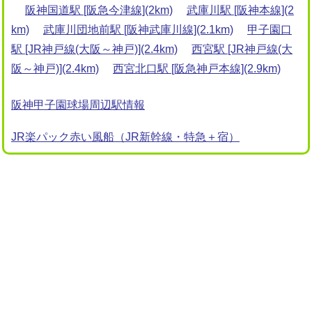
阪神国道駅 [阪急今津線](2km)
武庫川駅 [阪神本線](2
km)
武庫川団地前駅 [阪神武庫川線](2.1km)
甲子園口
駅 [JR神戸線(大阪～神戸)](2.4km)
西宮駅 [JR神戸線(大
阪～神戸)](2.4km)
西宮北口駅 [阪急神戸本線](2.9km)
阪神甲子園球場周辺駅情報
JR楽パック赤い風船（JR新幹線・特急＋宿）