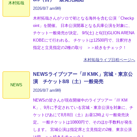
木村拓哉
2026/8/7 am9時
木村拓哉さんがソロで初となる海外を含む公演「Checkp
oint」を開催。 日本公演開幕となる兵庫公演を対象に、
チケット一般発売が決定。 9/5(土) と6(日)GLION ARENA
KOBEにて行われる。 チケットは12500円で、注釈付き
指定と立見指定の2種の取り ＞＞続きをチェック！
木村拓哉ライブ日程ページへ
NEWSライブツアー「/// KMK」宮城・東京公
演 チケット8/8（土）一般発売
NEWS
2026/8/7 am9時
NEWSの皆さんが現在開催中のライブツアー「/// KM
K」、9月に予定されている宮城・東京公演を対象に、チ
ケットぴあにて8月8日（土）お昼12時より一般発売決
定。 一般チケットは10800円で、そのほか手数料が発生
します。 宮城公演は指定席と立見指定の2種、東京公演
は指 ＞＞続きをチェック！