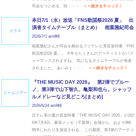
司会をつとめる、恒・・・
＞＞続きをチェック！
本日7/1（水）放送「FNS歌謡祭2026 夏」 出
演者タイムテーブル（まとめ） 相葉雅紀司会
ドラマ
2026/7/1 am9時
相葉雅紀さんが司会を務めるフジテレビ系音楽特番「FNS
歌謡祭2026 夏」。 今年もたくさんのアーティストがパフ
ォーマンスされますね。 気になるタイムテーブルが発表
されました。 あいみょ・・・
＞＞続きをチェック！
『THE MUSIC DAY 2026』 第2弾でブルー
ノ、第3弾で山下智久、亀梨和也ら。シャッフ
ドームツアー
ルメドレーなど見どころ[まとめ]
2026/6/24 am9時
日テレ系の夏の音楽特番「THE MUSIC DAY 2026」が202
6年7月4日、幕張メッセ（千葉県）会場から、およそ9時
間半にわたり生放送される。 この都度、第3弾のアーティ