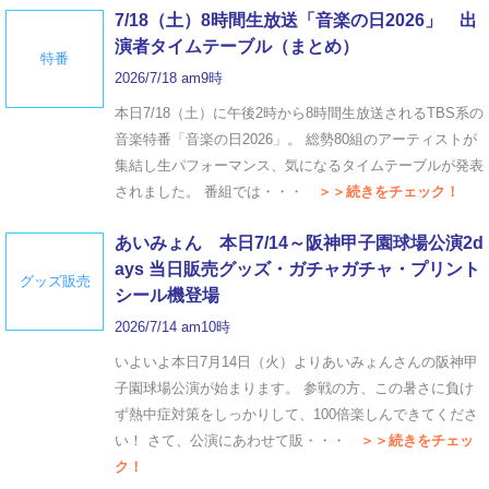
7/18（土）8時間生放送「音楽の日2026」 出
演者タイムテーブル（まとめ）
特番
2026/7/18 am9時
本日7/18（土）に午後2時から8時間生放送されるTBS系の
音楽特番「音楽の日2026」。 総勢80組のアーティストが
集結し生パフォーマンス、気になるタイムテーブルが発表
されました。 番組では・・・
＞＞続きをチェック！
あいみょん 本日7/14～阪神甲子園球場公演2d
ays 当日販売グッズ・ガチャガチャ・プリント
グッズ販売
シール機登場
2026/7/14 am10時
いよいよ本日7月14日（火）よりあいみょんさんの阪神甲
子園球場公演が始まります。 参戦の方、この暑さに負け
ず熱中症対策をしっかりして、100倍楽しんできてくださ
い！ さて、公演にあわせて販・・・
＞＞続きをチェッ
ク！