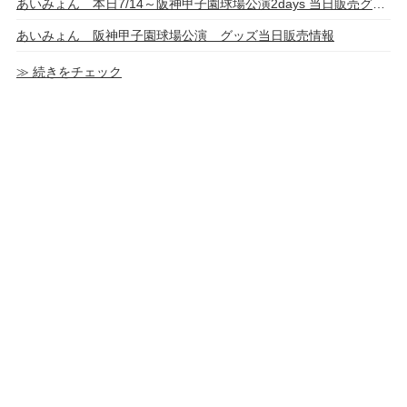
あいみょん 本日7/14～阪神甲子園球場公演2days 当日販売グッズ・ガチャガチャ・プリントシール機登場
あいみょん 阪神甲子園球場公演 グッズ当日販売情報
≫ 続きをチェック