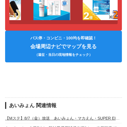
バス停・コンビニ・100均を即確認！
会場周辺ナビでマップを見る
（遠征・当日の現地情報をチェック）
あいみょん 関連情報
【Mステ】8/7（金）放送 あいみょん・マカえん・SUPER EIGHTら8組 披露曲まとめ