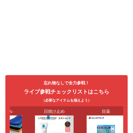
忘れ物なしで全力参戦！
ライブ参戦チェックリストはこちら
（必要なアイテムを揃えよう）
タオル
日焼け止め
目薬