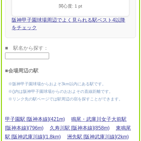
関心度: 1 pt
阪神甲子園球場周辺でよく見られる駅ベスト4以降
をチェック
■ 駅名から探す：
■会場周辺の駅
※阪神甲子園球場からおよそ3km以内にある駅です。
※()内は阪神甲子園球場からのおおよその直線距離です。
※リンク先の駅ページでは駅周辺の宿を探すことができます。
甲子園駅 [阪神本線](421m)
鳴尾・武庫川女子大前駅
[阪神本線](796m)
久寿川駅 [阪神本線](858m)
東鳴尾
駅 [阪神武庫川線](1.8km)
洲先駅 [阪神武庫川線](2km)