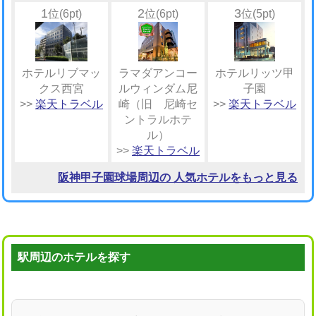
1
2
3
位(6pt)
位(6pt)
位(5pt)
ホテルリブマッ
ラマダアンコー
ホテルリッツ甲
クス西宮
ルウィンダム尼
子園
>>
楽天トラベル
崎（旧 尼崎セ
>>
楽天トラベル
ントラルホテ
ル）
>>
楽天トラベル
阪神甲子園球場周辺の 人気ホテルをもっと見る
駅周辺のホテルを探す