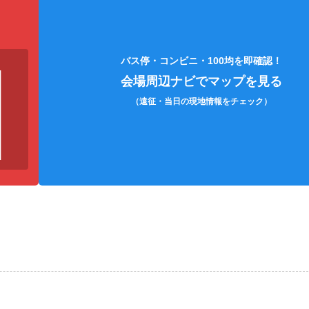
うちわケース
各種充電コード
エコ
バス停・コンビニ・100均を即確認！
会場周辺ナビでマップを見る
（遠征・当日の現地情報をチェック）