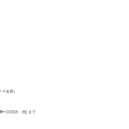
コース会員）
00
〜2/23(月・祝) まで