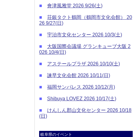
■
會津風雅堂 2026 9/26(土)
■
荘銀タクト鶴岡（鶴岡市文化会館） 20
26 9/27(日)
■
宇治市文化センター 2026 10/3(土)
■
大阪国際会議場 グランキューブ大阪 2
026 10/4(日)
■
アステールプラザ 2026 10/10(土)
■
諫早文化会館 2026 10/11(日)
■
福岡サンパレス 2026 10/12(月)
■
Shibuya LOVEZ 2026 10/17(土)
■
けんしん郡山文化センター 2026 10/18
(日)
岐阜県のイベント