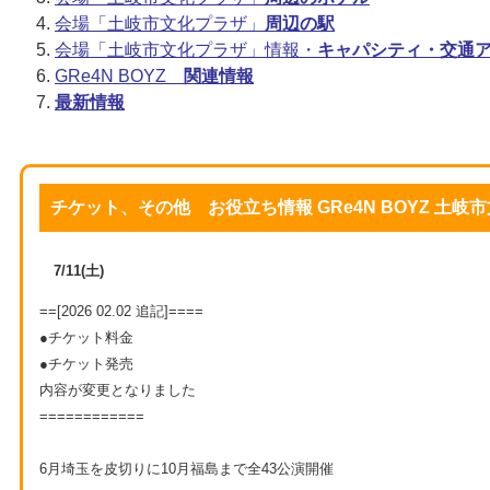
会場「土岐市文化プラザ」
周辺の駅
会場「土岐市文化プラザ」情報・
キャパシティ・交通
GRe4N BOYZ
関連情報
最新情報
チケット、その他 お役立ち情報 GRe4N BOYZ 土岐
7/11(土)
==[2026 02.02 追記]====
●チケット料金
●チケット発売
内容が変更となりました
============
6月埼玉を皮切りに10月福島まで全43公演開催