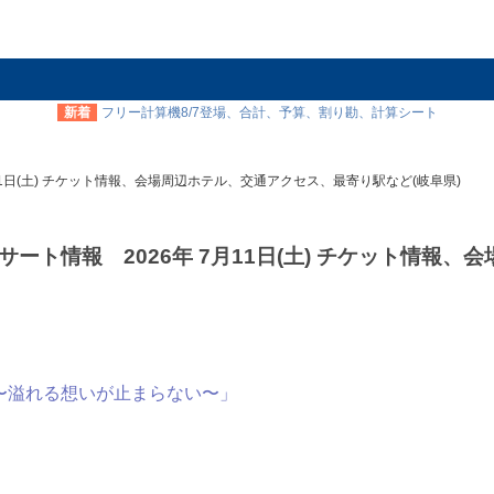
新着
フリー計算機8/7登場、合計、予算、割り勘、計算シート
月11日(土) チケット情報、会場周辺ホテル、交通アクセス、最寄り駅など(岐阜県)
サート情報 2026年 7月11日(土) チケット情報、
ZA” 〜溢れる想いが止まらない〜」