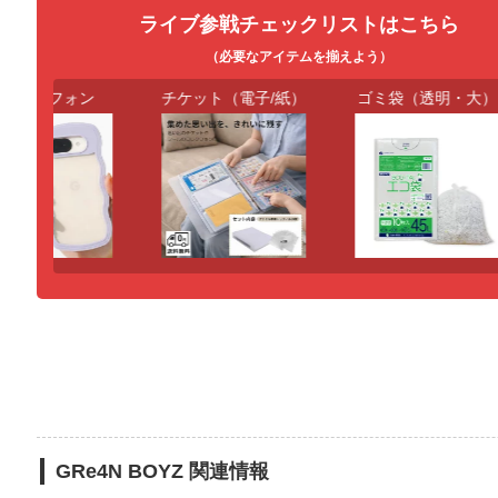
ライブ参戦チェックリストはこちら
（必要なアイテムを揃えよう）
マートフォン
チケット（電子/紙）
ゴミ袋（透明・大）
GRe4N BOYZ 関連情報