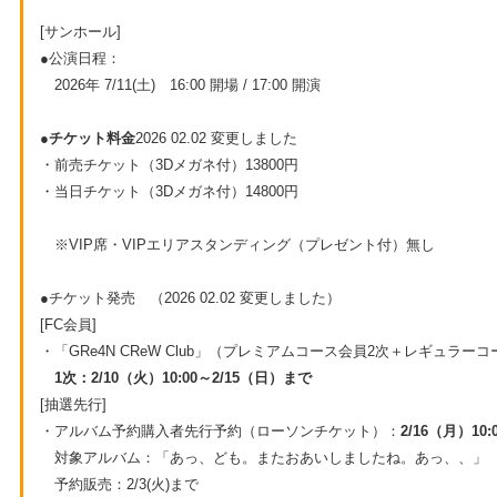
[サンホール]
●公演日程：
2026年 7/11(土) 16:00 開場 / 17:00 開演
●チケット料金
2026 02.02 変更しました
・前売チケット（3Dメガネ付）13800円
・当日チケット（3Dメガネ付）14800円
※VIP席・VIPエリアスタンディング（プレゼント付）無し
●チケット発売 （2026 02.02 変更しました）
[FC会員]
・「GRe4N CReW Club」（プレミアムコース会員2次＋レギュラー
1次：2/10（火）10:00～2/15（日）まで
[抽選先行]
・アルバム予約購入者先行予約（ローソンチケット）：
2/16（月）10:
対象アルバム：「あっ、ども。またおあいしましたね。あっ、、」
予約販売：2/3(火)まで