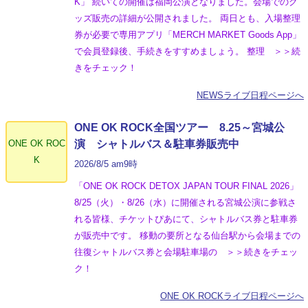
K」 続いての開催は福岡公演となりました。会場でのグ
ッズ販売の詳細が公開されました。 両日とも、入場整理
券が必要で専用アプリ「MERCH MARKET Goods App」
で会員登録後、手続きをすすめましょう。 整理 ＞＞続
きをチェック！
NEWSライブ日程ページへ
ONE OK ROCK全国ツアー 8.25～宮城公
ONE OK ROC
演 シャトルバス＆駐車券販売中
K
2026/8/5 am9時
「ONE OK ROCK DETOX JAPAN TOUR FINAL 2026」
8/25（火）・8/26（水）に開催される宮城公演に参戦さ
れる皆様、チケットぴあにて、シャトルバス券と駐車券
が販売中です。 移動の要所となる仙台駅から会場までの
往復シャトルバス券と会場駐車場の ＞＞続きをチェッ
ク！
ONE OK ROCKライブ日程ページへ