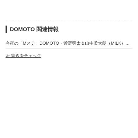
DOMOTO 関連情報
今夜の「Mステ」DOMOTO・曽野舜太＆山中柔太朗（M!LK）ら6組（出演者＆楽曲）
≫ 続きをチェック