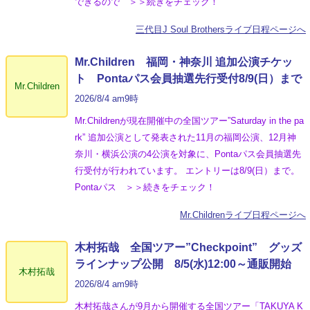
できるので ＞＞続きをチェック！
三代目J Soul Brothersライブ日程ページへ
Mr.Children 福岡・神奈川 追加公演チケッ
ト Pontaパス会員抽選先行受付8/9(日）まで
Mr.Children
2026/8/4 am9時
Mr.Childrenが現在開催中の全国ツアー”Saturday in the pa
rk” 追加公演として発表された11月の福岡公演、12月神
奈川・横浜公演の4公演を対象に、Pontaパス会員抽選先
行受付が行われています。 エントリーは8/9(日）まで。
Pontaパス ＞＞続きをチェック！
Mr.Childrenライブ日程ページへ
木村拓哉 全国ツアー”Checkpoint” グッズ
ラインナップ公開 8/5(水)12:00～通販開始
木村拓哉
2026/8/4 am9時
木村拓哉さんが9月から開催する全国ツアー「TAKUYA K