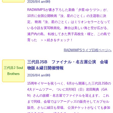
2026/8/4 am9時
RADWIMPSが書き下ろした新曲「夕星-ゆうづつ-」が、
10月に全国公開映画『汝、星のごとく』の主題歌に決
定。 映画『汝、星のごとく』はミリオンセラーとなって
いる小説を実写映画化。 舞台は美しい海と空が広がる、
瀬戸内の島。 転校してきた男子高校生・櫂と、この島で
育った ＞＞続きをチェック！
RADWIMPSライブ日程ページへ
三代目JSB ファイナル・名古屋公演 会場
三代目J Soul
物販＆縁日開催情報
Brothers
2026/8/4 am9時
15周年イヤーを祝うべく、6月から開幕した三代目JSBの
4大ドームツアー。 ついに8月9日（日）岩田剛典（GA
N）さんの故郷・名古屋でファイナルを迎えます。 これ
まで同様、会場ではツアーグッズの販売そしてカプセル
販売、さらに縁日も登場。 公演チケットがなくても参加