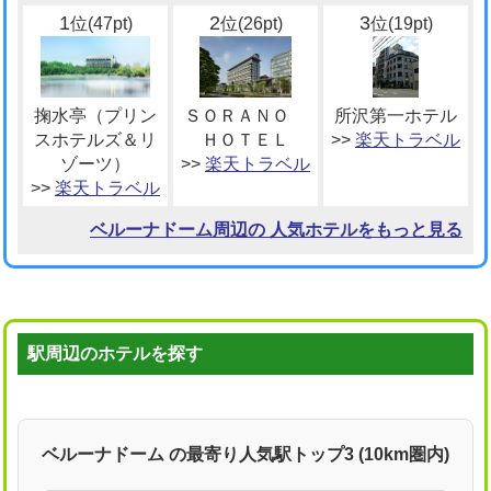
1
2
3
位(47pt)
位(26pt)
位(19pt)
掬水亭（プリン
ＳＯＲＡＮＯ
所沢第一ホテル
スホテルズ＆リ
ＨＯＴＥＬ
>>
楽天トラベル
ゾーツ）
>>
楽天トラベル
>>
楽天トラベル
ベルーナドーム周辺の 人気ホテルをもっと見る
駅周辺のホテルを探す
ベルーナドーム の最寄り人気駅トップ3 (10km圏内)