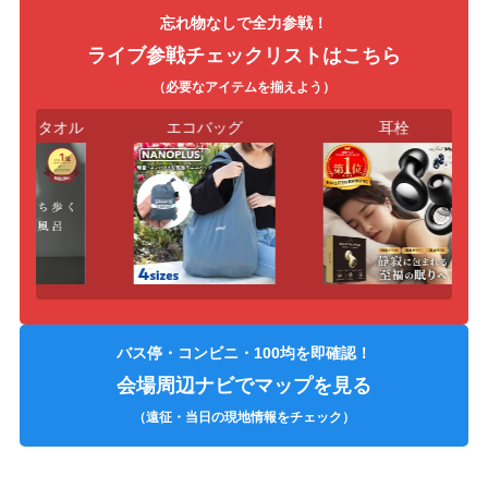
忘れ物なしで全力参戦！
ライブ参戦チェックリストはこちら
（必要なアイテムを揃えよう）
ト・タオル
エコバッグ
耳栓
バス停・コンビニ・100均を即確認！
会場周辺ナビでマップを見る
（遠征・当日の現地情報をチェック）