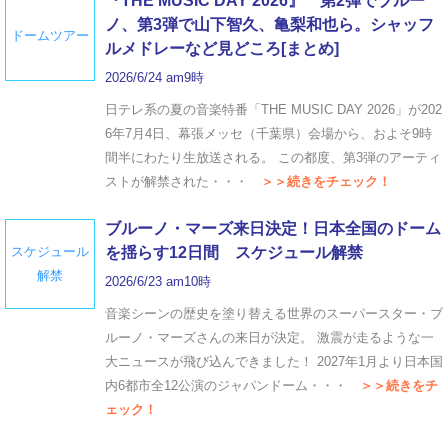
『THE MUSIC DAY 2026』 第2弾でブルー
ノ、第3弾で山下智久、亀梨和也ら。シャッフ
ドームツアー
ルメドレーなど見どころ[まとめ]
2026/6/24 am9時
日テレ系の夏の音楽特番「THE MUSIC DAY 2026」が202
6年7月4日、幕張メッセ（千葉県）会場から、およそ9時
間半にわたり生放送される。 この都度、第3弾のアーティ
ストが解禁された・・・
＞＞続きをチェック！
ブルーノ・マーズ来日決定！日本全国のドーム
スケジュール
を揺らす12日間 スケジュール解禁
解禁
2026/6/23 am10時
音楽シーンの歴史を塗り替える世界のスーパースター・ブ
ルーノ・マーズさんの来日が決定。 激震が走るような一
大ニュースが飛び込んできました！ 2027年1月より日本国
内6都市全12公演のジャパンドーム・・・
＞＞続きをチ
ェック！