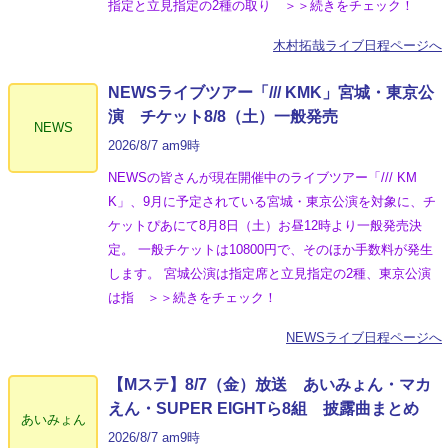
指定と立見指定の2種の取り ＞＞続きをチェック！
木村拓哉ライブ日程ページへ
NEWSライブツアー「/// KMK」宮城・東京公
演 チケット8/8（土）一般発売
NEWS
2026/8/7 am9時
NEWSの皆さんが現在開催中のライブツアー「/// KM
K」、9月に予定されている宮城・東京公演を対象に、チ
ケットぴあにて8月8日（土）お昼12時より一般発売決
定。 一般チケットは10800円で、そのほか手数料が発生
します。 宮城公演は指定席と立見指定の2種、東京公演
は指 ＞＞続きをチェック！
NEWSライブ日程ページへ
【Mステ】8/7（金）放送 あいみょん・マカ
えん・SUPER EIGHTら8組 披露曲まとめ
あいみょん
2026/8/7 am9時