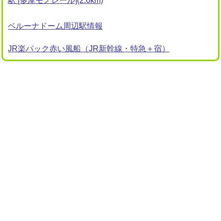
駅 [多摩モノレール](2.6km)
ベルーナドーム周辺駅情報
JR楽パック赤い風船（JR新幹線・特急＋宿）