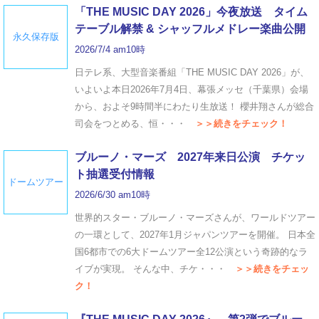
「THE MUSIC DAY 2026」今夜放送 タイム
テーブル解禁 & シャッフルメドレー楽曲公開
永久保存版
2026/7/4 am10時
日テレ系、大型音楽番組「THE MUSIC DAY 2026」が、
いよいよ本日2026年7月4日、幕張メッセ（千葉県）会場
から、およそ9時間半にわたり生放送！ 櫻井翔さんが総合
司会をつとめる、恒・・・
＞＞続きをチェック！
ブルーノ・マーズ 2027年来日公演 チケッ
ト抽選受付情報
ドームツアー
2026/6/30 am10時
世界的スター・ブルーノ・マーズさんが、ワールドツアー
の一環として、2027年1月ジャパンツアーを開催。 日本全
国6都市での6大ドームツアー全12公演という奇跡的なラ
イブが実現。 そんな中、チケ・・・
＞＞続きをチェッ
ク！