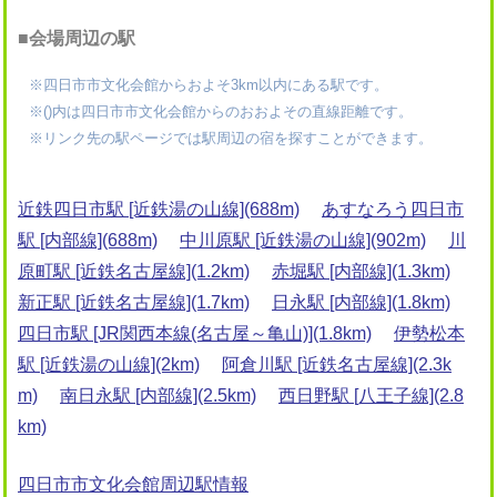
■会場周辺の駅
※四日市市文化会館からおよそ3km以内にある駅です。
※()内は四日市市文化会館からのおおよその直線距離です。
※リンク先の駅ページでは駅周辺の宿を探すことができます。
近鉄四日市駅 [近鉄湯の山線](688m)
あすなろう四日市
駅 [内部線](688m)
中川原駅 [近鉄湯の山線](902m)
川
原町駅 [近鉄名古屋線](1.2km)
赤堀駅 [内部線](1.3km)
新正駅 [近鉄名古屋線](1.7km)
日永駅 [内部線](1.8km)
四日市駅 [JR関西本線(名古屋～亀山)](1.8km)
伊勢松本
駅 [近鉄湯の山線](2km)
阿倉川駅 [近鉄名古屋線](2.3k
m)
南日永駅 [内部線](2.5km)
西日野駅 [八王子線](2.8
km)
四日市市文化会館周辺駅情報