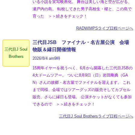
いる小説を実写映画化。 舞台は美しい海と空が広がる、
瀬戸内の島。 転校してきた男子高校生・櫂と、この島で
育った ＞＞続きをチェック！
RADWIMPSライブ日程ページへ
三代目JSB ファイナル・名古屋公演 会場
三代目J Soul
物販＆縁日開催情報
Brothers
2026/8/4 am9時
15周年イヤーを祝うべく、6月から開幕した三代目JSBの
4大ドームツアー。 ついに8月9日（日）岩田剛典（GA
N）さんの故郷・名古屋でファイナルを迎えます。 これ
まで同様、会場ではツアーグッズの販売そしてカプセル
販売、さらに縁日も登場。 公演チケットがなくても参加
できるので ＞＞続きをチェック！
三代目J Soul Brothersライブ日程ページへ