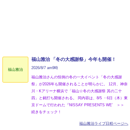
福山雅治 「冬の⼤感謝祭」今年も開催！
2026/8/7 am9時
福山雅治
福山雅治さんの恒例の冬の一大イベント「冬の⼤感謝
祭」が2026年も開催されることが明らかに。 12月、神奈
川・Kアリーナ横浜で「福山☆冬の大感謝祭 其の二十
四」と銘打ち開催される。 同内容は、8/5 ・6日（木）東
京ドームで行われた『NISSAY PRESENTS WE’ ＞＞
続きをチェック！
福山雅治ライブ日程ページへ