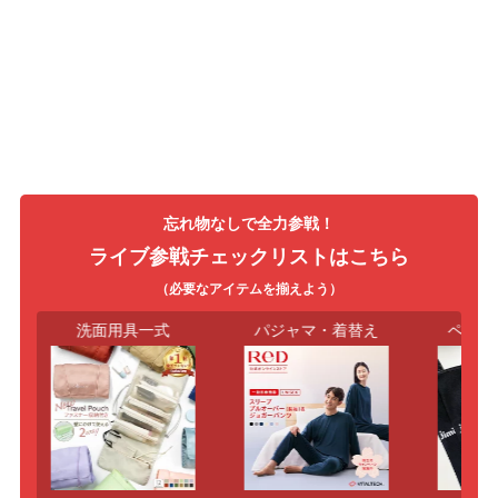
忘れ物なしで全力参戦！
ライブ参戦チェックリストはこちら
（必要なアイテムを揃えよう）
ショルダーバッグ
洗面用具一式
パジ