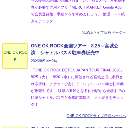
ッズ販売の詳細が公開されました。 両日とも、入場整理
券が必要で専用アプリ「MERCH MARKET Goods App」
で会員登録後、手続きをすすめましょう。 整理 ＞＞続
きをチェック！
NEWSライブ日程ページへ
ONE OK ROCK全国ツアー 8.25～宮城公
ONE OK ROC
演 シャトルバス＆駐車券販売中
K
2026/8/5 am9時
「ONE OK ROCK DETOX JAPAN TOUR FINAL 2026」
8/25（火）・8/26（水）に開催される宮城公演に参戦さ
れる皆様、チケットぴあにて、シャトルバス券と駐車券
が販売中です。 移動の要所となる仙台駅から会場までの
往復シャトルバス券と会場駐車場の ＞＞続きをチェッ
ク！
ONE OK ROCKライブ日程ページへ