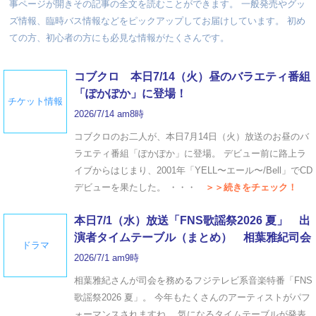
事ページが開きその記事の全文を読むことができます。 一般発売やグッ
ズ情報、臨時バス情報などをピックアップしてお届けしています。 初め
ての方、初心者の方にも必見な情報がたくさんです。
コブクロ 本日7/14（火）昼のバラエティ番組
「ぽかぽか」に登場！
チケット情報
2026/7/14 am8時
コブクロのお二人が、本日7月14日（火）放送のお昼のバ
ラエティ番組「ぽかぽか」に登場。 デビュー前に路上ラ
イブからはじまり、2001年「YELL〜エール〜/Bell」でCD
デビューを果たした。 ・・・
＞＞続きをチェック！
本日7/1（水）放送「FNS歌謡祭2026 夏」 出
演者タイムテーブル（まとめ） 相葉雅紀司会
ドラマ
2026/7/1 am9時
相葉雅紀さんが司会を務めるフジテレビ系音楽特番「FNS
歌謡祭2026 夏」。 今年もたくさんのアーティストがパフ
ォーマンスされますね。 気になるタイムテーブルが発表