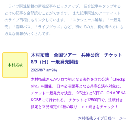
ライブ関連情報の新着記事をピックアップ、 紹介記事をタップする
とその記事を全部読むことができます。 また記事関連のアーティスト
のライブ日程にもリンクしています。 「スケジュール解禁」「一般発
売」「臨時バス」「ライブグッズ」など、初めての方、初心者の方にも
必見な情報がたくさんです。
木村拓哉 全国ツアー 兵庫公演 チケット
8/9（日）一般発売開始
木村拓哉
2026/8/7 am9時
木村拓哉さんがソロで初となる海外を含む公演「Checkp
oint」を開催。 日本公演開幕となる兵庫公演を対象に、
チケット一般発売が決定。 9/5(土) と6(日)GLION ARENA
KOBEにて行われる。 チケットは12500円で、注釈付き
指定と立見指定の2種の取り ＞＞続きをチェック！
木村拓哉ライブ日程ページへ