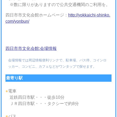
※数に限りがありますので公共交通機関のご利用を。
四日市市文化会館ホームページ：
http://yokkaichi-shinko.
com/yonbun/
四日市市文化会館:会場情報
会場情報では周辺情報便利リンクで、駐車場、バス停、コインロ
ッカー、コンビニ、カフェなどがワンタップで探せます。
最寄り駅
●
電車
近鉄四日市駅・・・徒歩10分
ＪＲ四日市駅・・・タクシーで約8分
●
バス