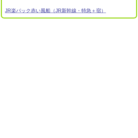
JR楽パック赤い風船（JR新幹線・特急＋宿）