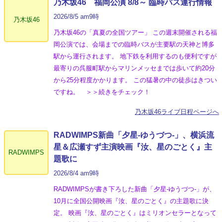
乃木坂46 福岡公演 8/8～ 臨時バス運行情報
2026/8/5 am9時
乃木坂46
乃木坂46の「真夏の全国ツアー」 この週末開催される福
岡公演では、会場までの臨時バスが主要駅の天神と博多
駅から運行されます。 地下鉄を利用するのも便利ですが
最寄りの呉服町駅からマリンメッセまでは歩いて約20分
から25分程度かかります。 この猛暑の中の徒歩はきつい
ですね。 ＞＞続きをチェック！
乃木坂46ライブ日程ページへ
RADWIMPS新曲「夕星-ゆうづつ-」、横浜流
星＆広瀬すず主演映画『汝、星のごとく』主
RADWIMPS
題歌に
2026/8/4 am9時
RADWIMPSが書き下ろした新曲「夕星-ゆうづつ-」が、
10月に全国公開映画『汝、星のごとく』の主題歌に決
定。 映画『汝、星のごとく』はミリオンセラーとなって