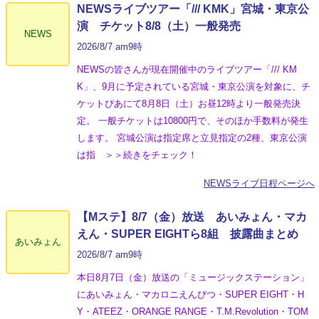
NEWSライブツアー「/// KMK」宮城・東京公
演 チケット8/8（土）一般発売
NEWS
2026/8/7 am9時
NEWSの皆さんが現在開催中のライブツアー「/// KM
K」、9月に予定されている宮城・東京公演を対象に、チ
ケットぴあにて8月8日（土）お昼12時より一般発売決
定。 一般チケットは10800円で、そのほか手数料が発生
します。 宮城公演は指定席と立見指定の2種、東京公演
は指 ＞＞続きをチェック！
NEWSライブ日程ページへ
【Mステ】8/7（金）放送 あいみょん・マカ
えん・SUPER EIGHTら8組 披露曲まとめ
あいみょん
2026/8/7 am9時
本日8月7日（金）放送の「ミュージックステーション」
にあいみょん・マカロニえんぴつ・SUPER EIGHT・H
Y・ATEEZ・ORANGE RANGE・T.M.Revolution・TOM