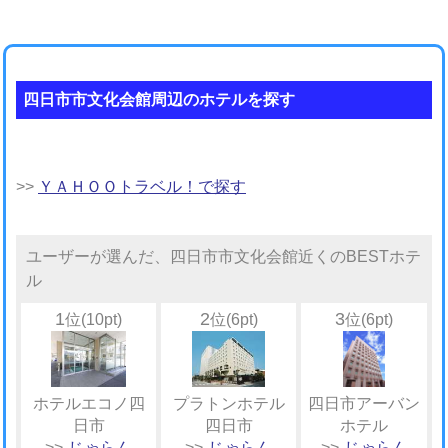
四日市市文化会館周辺のホテルを探す
>>
ＹＡＨＯＯトラベル！で探す
ユーザーが選んだ、四日市市文化会館近くのBESTホテ
ル
1
2
3
位(10pt)
位(6pt)
位(6pt)
ホテルエコノ四
プラトンホテル
四日市アーバン
日市
四日市
ホテル
>>
じゃらん
>>
じゃらん
>>
じゃらん