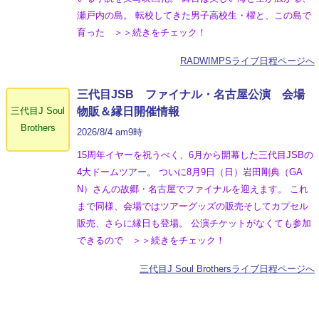
瀬戸内の島。 転校してきた男子高校生・櫂と、この島で
育った ＞＞続きをチェック！
RADWIMPSライブ日程ページへ
三代目JSB ファイナル・名古屋公演 会場
三代目J Soul
物販＆縁日開催情報
Brothers
2026/8/4 am9時
15周年イヤーを祝うべく、6月から開幕した三代目JSBの
4大ドームツアー。 ついに8月9日（日）岩田剛典（GA
N）さんの故郷・名古屋でファイナルを迎えます。 これ
まで同様、会場ではツアーグッズの販売そしてカプセル
販売、さらに縁日も登場。 公演チケットがなくても参加
できるので ＞＞続きをチェック！
三代目J Soul Brothersライブ日程ページへ