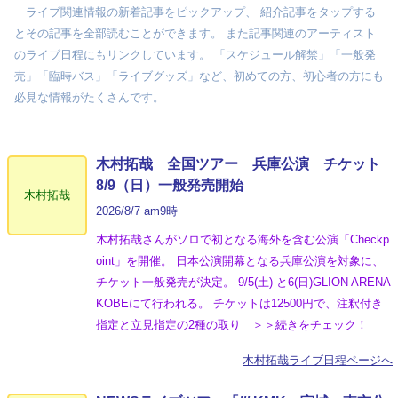
ライブ関連情報の新着記事をピックアップ、 紹介記事をタップする
とその記事を全部読むことができます。 また記事関連のアーティスト
のライブ日程にもリンクしています。 「スケジュール解禁」「一般発
売」「臨時バス」「ライブグッズ」など、初めての方、初心者の方にも
必見な情報がたくさんです。
木村拓哉 全国ツアー 兵庫公演 チケット
8/9（日）一般発売開始
木村拓哉
2026/8/7 am9時
木村拓哉さんがソロで初となる海外を含む公演「Checkp
oint」を開催。 日本公演開幕となる兵庫公演を対象に、
チケット一般発売が決定。 9/5(土) と6(日)GLION ARENA
KOBEにて行われる。 チケットは12500円で、注釈付き
指定と立見指定の2種の取り ＞＞続きをチェック！
木村拓哉ライブ日程ページへ