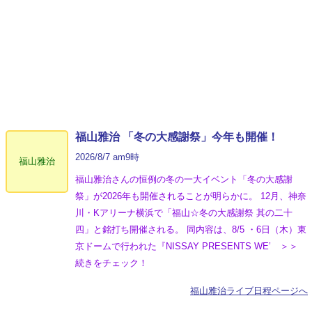
福山雅治 「冬の⼤感謝祭」今年も開催！
2026/8/7 am9時
福山雅治
福山雅治さんの恒例の冬の一大イベント「冬の⼤感謝
祭」が2026年も開催されることが明らかに。 12月、神奈
川・Kアリーナ横浜で「福山☆冬の大感謝祭 其の二十
四」と銘打ち開催される。 同内容は、8/5 ・6日（木）東
京ドームで行われた『NISSAY PRESENTS WE’ ＞＞
続きをチェック！
福山雅治ライブ日程ページへ