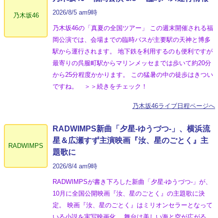
2026/8/5 am9時
乃木坂46
乃木坂46の「真夏の全国ツアー」 この週末開催される福
岡公演では、会場までの臨時バスが主要駅の天神と博多
駅から運行されます。 地下鉄を利用するのも便利ですが
最寄りの呉服町駅からマリンメッセまでは歩いて約20分
から25分程度かかります。 この猛暑の中の徒歩はきつい
ですね。 ＞＞続きをチェック！
乃木坂46ライブ日程ページへ
RADWIMPS新曲「夕星-ゆうづつ-」、横浜流
星＆広瀬すず主演映画『汝、星のごとく』主
RADWIMPS
題歌に
2026/8/4 am9時
RADWIMPSが書き下ろした新曲「夕星-ゆうづつ-」が、
10月に全国公開映画『汝、星のごとく』の主題歌に決
定。 映画『汝、星のごとく』はミリオンセラーとなって
いる小説を実写映画化。 舞台は美しい海と空が広がる、