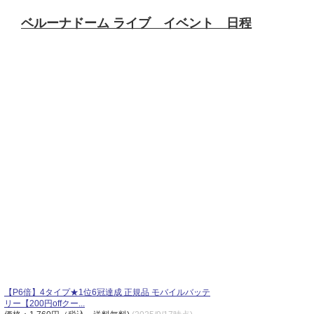
ベルーナドーム ライブ イベント 日程
【P6倍】4タイプ★1位6冠達成 正規品 モバイルバッテ
リー【200円offクー...