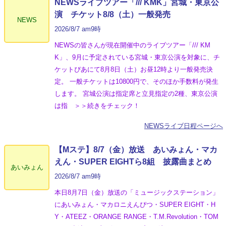
NEWSライブツアー「/// KMK」宮城・東京公
演 チケット8/8（土）一般発売
NEWS
2026/8/7 am9時
NEWSの皆さんが現在開催中のライブツアー「/// KM
K」、9月に予定されている宮城・東京公演を対象に、チ
ケットぴあにて8月8日（土）お昼12時より一般発売決
定。 一般チケットは10800円で、そのほか手数料が発生
します。 宮城公演は指定席と立見指定の2種、東京公演
は指 ＞＞続きをチェック！
NEWSライブ日程ページへ
【Mステ】8/7（金）放送 あいみょん・マカ
えん・SUPER EIGHTら8組 披露曲まとめ
あいみょん
2026/8/7 am9時
本日8月7日（金）放送の「ミュージックステーション」
にあいみょん・マカロニえんぴつ・SUPER EIGHT・H
Y・ATEEZ・ORANGE RANGE・T.M.Revolution・TOM