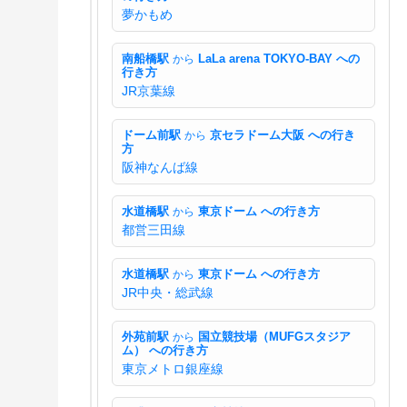
夢かもめ
南船橋駅
から
LaLa arena TOKYO-BAY への
行き方
JR京葉線
ドーム前駅
から
京セラドーム大阪 への行き
方
阪神なんば線
水道橋駅
から
東京ドーム への行き方
都営三田線
水道橋駅
から
東京ドーム への行き方
JR中央・総武線
外苑前駅
から
国立競技場（MUFGスタジア
ム） への行き方
東京メトロ銀座線