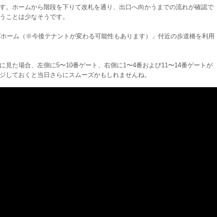
す。ホームから階段を下りて改札を通り、出口へ向かうまでの流れが確認で
うことは少なそうです。
ビバホーム（※今後テナントが変わる可能性もあります）」付近の歩道橋を利用
見た場合、左側に5〜10番ゲート、右側に1〜4番および11〜14番ゲートが
ジしておくと当日さらにスムーズかもしれませんね。