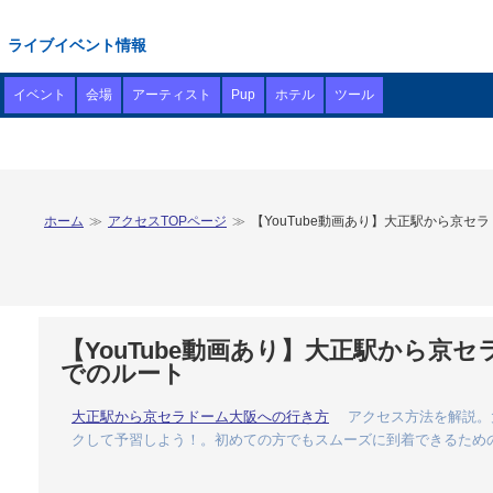
ライブイベント情報
イベント
会場
アーティスト
Pup
ホテル
ツール
ホーム
アクセスTOPページ
【YouTube動画あり】大正駅から京
【YouTube動画あり】大正駅から
でのルート
大正駅から京セラドーム大阪への行き方
アクセス方法を解説。大
クして予習しよう！。初めての方でもスムーズに到着できるため