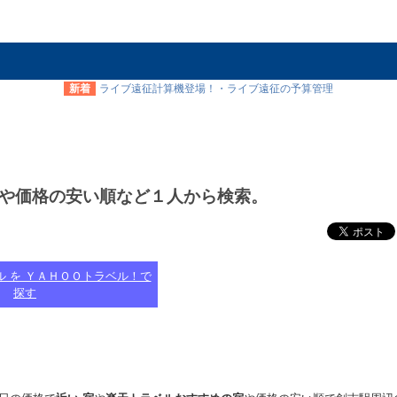
新着
ライブ遠征計算機登場！・ライブ遠征の予算管理
順や価格の安い順など１人から検索。
ル を ＹＡＨＯＯトラベル！で
探す