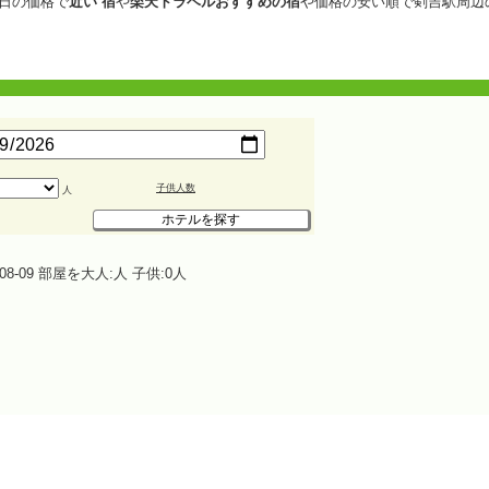
日の価格で
近い 宿
や
楽天トラベルおすすめの宿
や価格の安い順で剣吉駅周辺
子供人数
人
8-09 部屋を大人:人 子供:0人