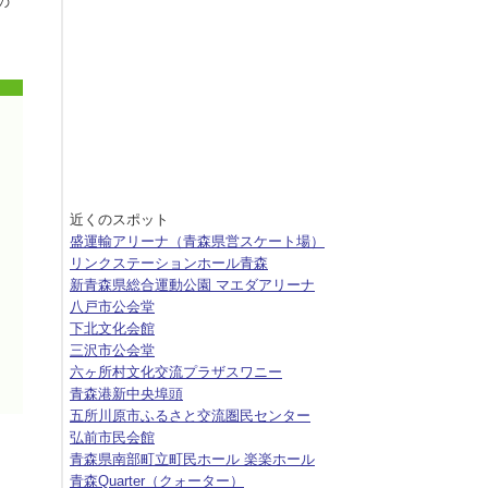
の
近くのスポット
盛運輸アリーナ（青森県営スケート場）
リンクステーションホール青森
新青森県総合運動公園 マエダアリーナ
八戸市公会堂
下北文化会館
三沢市公会堂
六ヶ所村文化交流プラザスワニー
青森港新中央埠頭
五所川原市ふるさと交流圏民センター
弘前市民会館
青森県南部町立町民ホール 楽楽ホール
青森Quarter（クォーター）