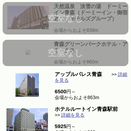
天然温泉 淡雪の湯 ドーミー
イン青森（ドーミーイン・御宿
空室なし
野乃 ホテルズグループ）
会場からおよそ838m
青森グリーンパークホテル・ア
ネックス
空室なし
会場からおよそ860m
アップルパレス青森
>>
詳細
を見る
6500
円～
会場からおよそ863m
ホテルルートイン青森駅前
>>
詳細を見る
5925
円～