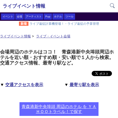
ライブイベント情報
イベント
会場
アーティスト
Pup
ホテル
ツール
新着
ライブ遠征計算機登場！・ライブ遠征の予算管理
ライブイベント情報
>
ライブ・イベント会場
会場周辺のホテルはココ！ 青森港新中央埠頭周辺ホ
テルを近い順・おすすめ順・安い順で１人から検索。
交通アクセス情報、最寄り駅など。
▼
交通アクセスを表示
▼
最寄り駅を表示
青森港新中央埠頭 周辺のホテル を ＹＡ
ＨＯＯトラベル！で探す