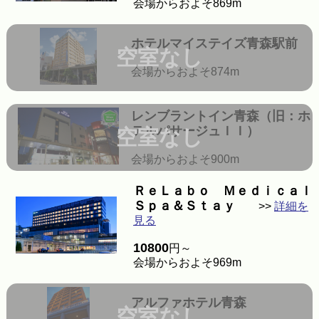
会場からおよそ869m
ホテルマイステイズ青森駅前
空室なし
会場からおよそ874m
レンブラントイン青森（旧：ホ
テルパサージュＩＩ）
空室なし
会場からおよそ900m
ＲｅＬａｂｏ Ｍｅｄｉｃａｌ
Ｓｐａ＆Ｓｔａｙ
>>
詳細を
見る
10800
円～
会場からおよそ969m
アルファホテル青森
空室なし