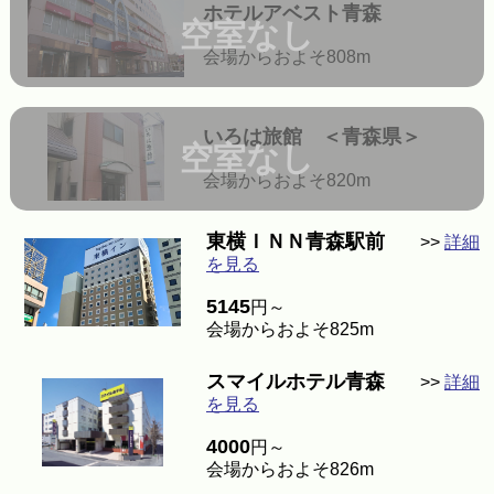
ホテルアベスト青森
空室なし
会場からおよそ808m
いろは旅館 ＜青森県＞
空室なし
会場からおよそ820m
東横ＩＮＮ青森駅前
>>
詳細
を見る
5145
円～
会場からおよそ825m
スマイルホテル青森
>>
詳細
を見る
4000
円～
会場からおよそ826m