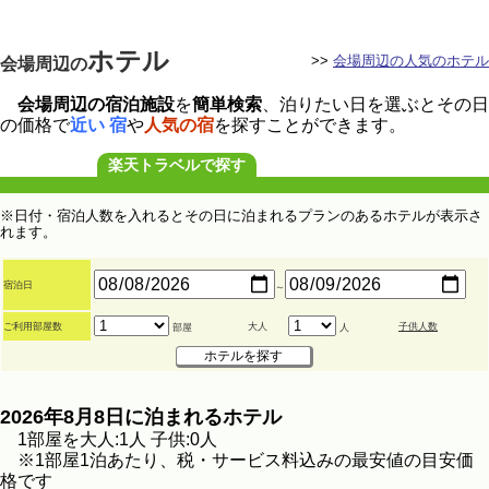
ホテル
>>
会場周辺の人気のホテル
会場周辺の
会場周辺の宿泊施設
を
簡単検索
、泊りたい日を選ぶとその日
の価格で
近い 宿
や
人気の宿
を探すことができます。
楽天トラベルで探す
※日付・宿泊人数を入れるとその日に泊まれるプランのあるホテルが表示さ
れます。
宿泊日
～
ご利用部屋数
大人
子供人数
部屋
人
2026年8月8日に泊まれるホテル
1部屋を大人:1人 子供:0人
※1部屋1泊あたり、税・サービス料込みの最安値の目安価
格です