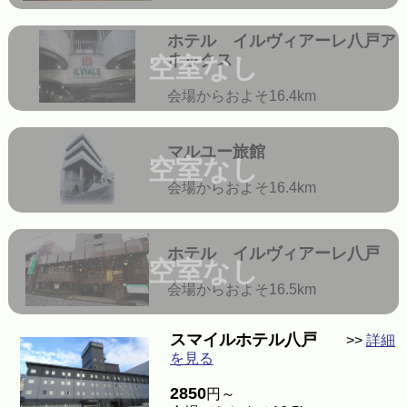
ホテル イルヴィアーレ八戸ア
ネックス
空室なし
会場からおよそ16.4km
マルユー旅館
空室なし
会場からおよそ16.4km
ホテル イルヴィアーレ八戸
空室なし
会場からおよそ16.5km
スマイルホテル八戸
>>
詳細
を見る
2850
円～