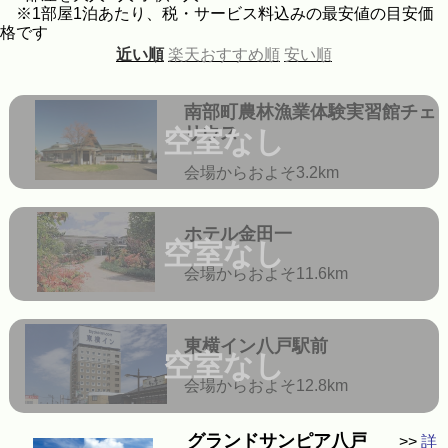
※1部屋1泊あたり、税・サービス料込みの最安値の目安価
格です
近い順
楽天おすすめ順
安い順
南部町農林漁業体験実習館チェ
リウス
空室なし
会場からおよそ3.2km
ホテル金田一
空室なし
会場からおよそ11.6km
東横イン八戸駅前
空室なし
会場からおよそ12.8km
グランドサンピア八戸
>>
詳