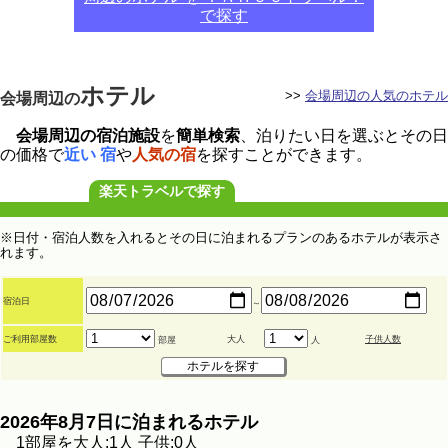
で探す
ホテル
>>
会場周辺の人気のホテル
会場周辺の
会場周辺の宿泊施設
を
簡単検索
、泊りたい日を選ぶとその日
の価格で
近い 宿
や
人気の宿
を探すことができます。
楽天トラベルで探す
※日付・宿泊人数を入れるとその日に泊まれるプランのあるホテルが表示さ
れます。
宿泊日
～
ご利用部屋数
大人
子供人数
部屋
人
2026年8月7日に泊まれるホテル
1部屋を大人:1人 子供:0人