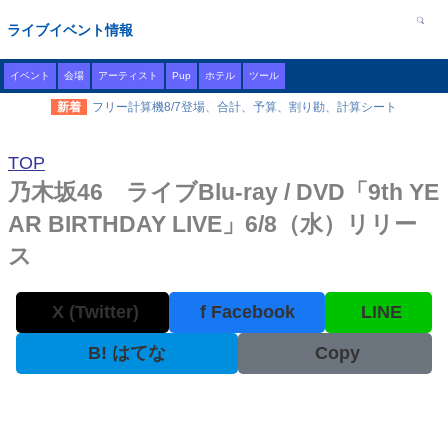
ライブイベント情報
イベント
会場
アーティスト
Pup
ホテル
ツール
新着
フリー計算機8/7登場、合計、予算、割り勘、計算シート
TOP
乃木坂46 ライブBlu-ray / DVD「9th YE
AR BIRTHDAY LIVE」6/8（水）リリー
ス
X (Twitter)
f
Facebook
LINE
B!
はてな
Copy