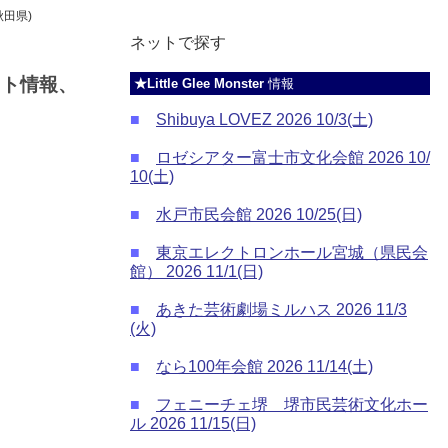
秋田県)
ネットで探す
ケット情報、
★Little Glee Monster
情報
■
Shibuya LOVEZ 2026 10/3(土)
■
ロゼシアター富士市文化会館 2026 10/
10(土)
■
水戸市民会館 2026 10/25(日)
■
東京エレクトロンホール宮城（県民会
館） 2026 11/1(日)
■
あきた芸術劇場ミルハス 2026 11/3
(火)
■
なら100年会館 2026 11/14(土)
■
フェニーチェ堺 堺市民芸術文化ホー
ル 2026 11/15(日)