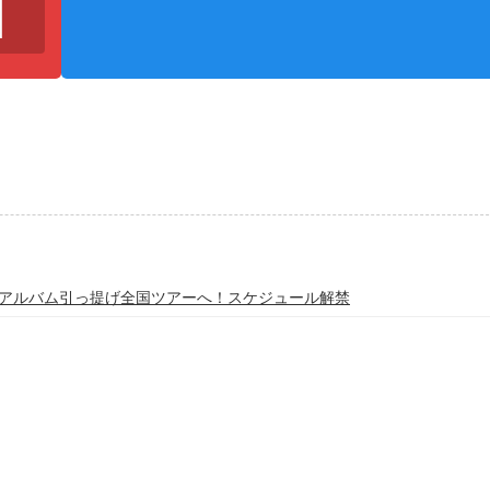
秋リリース アルバム引っ提げ全国ツアーへ！スケジュール解禁