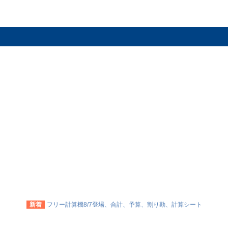
新着
フリー計算機8/7登場、合計、予算、割り勘、計算シート