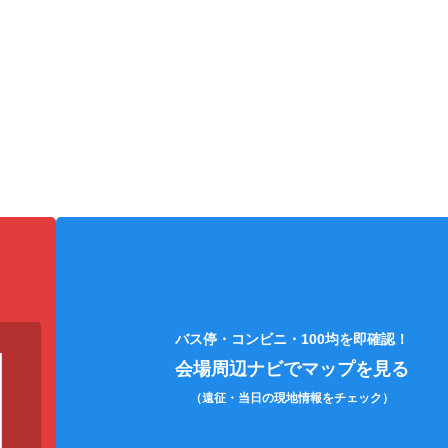
パジャマ・着替え
日焼け止め
絆
バス停・コンビニ・100均を即確認！
会場周辺ナビでマップを見る
（遠征・当日の現地情報をチェック）