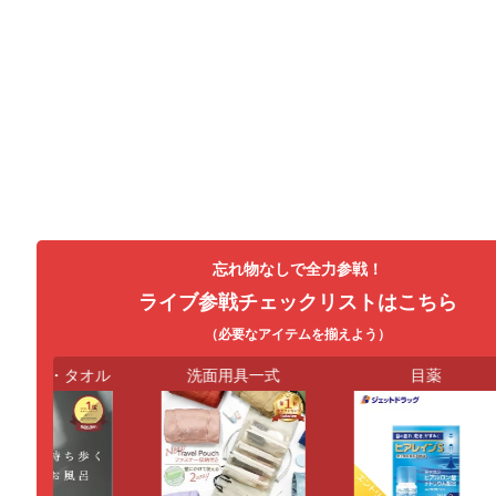
忘れ物なしで全力参戦！
ライブ参戦チェックリストはこちら
（必要なアイテムを揃えよう）
シート・タオル
洗面用具一式
目薬