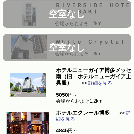
ＲＩＶＥＲＳＩＤＥ ＨＯＴＥ
Ｌ ＳＵＳＡＫＩ
空室なし
会場からおよそ1.2km
Ｗｈｉｔｅ Ｃｒｙｓｔａｌ
空室なし
会場からおよそ1.2km
ホテルニューガイア博多メッセ
南（旧 ホテルニューガイア上
呉服）
>>
詳細を見る
5050
円～
会場からおよそ1.2km
ホテルエクレール博多
>>
詳
細を見る
4845
円～