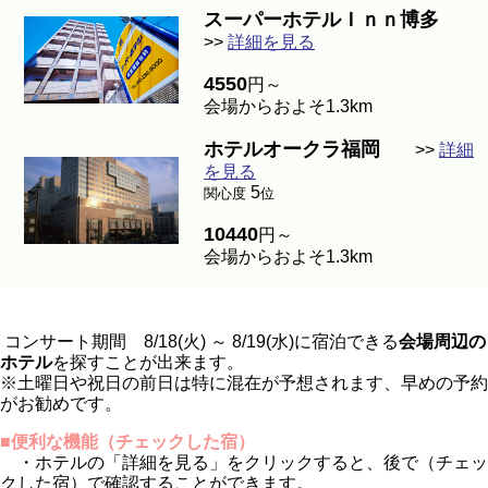
スーパーホテルＩｎｎ博多
>>
詳細を見る
4550
円～
会場からおよそ1.3km
ホテルオークラ福岡
>>
詳細
を見る
5
関心度
位
10440
円～
会場からおよそ1.3km
コンサート期間 8/18(火) ～ 8/19(水)に宿泊できる
会場周辺の
ホテル
を探すことが出来ます。
※土曜日や祝日の前日は特に混在が予想されます、早めの予約
がお勧めです。
■便利な機能（チェックした宿）
・ホテルの「詳細を見る」をクリックすると、後で（チェッ
クした宿）で確認することができます。