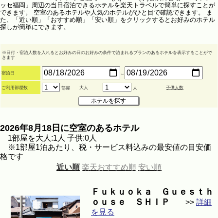
ッセ福岡」周辺の当日宿泊できるホテルを楽天トラベルで簡単に探すことが
できます。 空室のあるホテルや人気のホテルがひと目で確認できます。 ま
た、「近い順」「おすすめ順」「安い順」をクリックするとお好みのホテル
探しが簡単にできます。
※日付・宿泊人数を入れるとお好みの日のお好みの条件で泊まれるプランのあるホテルを表示することがで
きます
宿泊日
～
ご利用部屋数
大人
子供人数
部屋
人
2026年8月18日に空室のあるホテル
1部屋を大人:1人 子供:0人
※1部屋1泊あたり、税・サービス料込みの最安値の目安価
格です
近い順
楽天おすすめ順
安い順
Ｆｕｋｕｏｋａ Ｇｕｅｓｔｈ
ｏｕｓｅ ＳＨＩＰ
>>
詳細
を見る