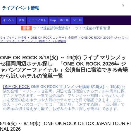
ライブイベント情報
イベント
会場
アーティスト
Pup
ホテル
ツール
新着
ライブ遠征計算機登場！・ライブ遠征の予算管理
ライブイベント情報
>
ONE OK ROCK コンサート 全日程
>
ONE OK ROCK 2026年 ジャパンツ
アーファイナル マリンメッセ福岡 チケット他情報
ONE OK ROCK 8/18(火) ～ 19(水) ライブ マリンメッ
セ福岡周辺ホテル探し 「ONE OK ROCK 2026年 ジ
ャパンツアーファイナル 」公演当日に宿泊できる会場
から近いホテルの簡単一覧
ONE OK ROCK
ONE OK ROCK マリンメッセ福岡 8/18(火) ～ 19(水)
公
演の会場「マリンメッセ福岡」周辺で当日宿泊できるホテルを簡単に探
すことができます。一覧では会場の「マリンメッセ福岡」から近いホテ
ルを空室のあるホテルや人気のホテルがひと目で確認できます。また、
楽天トラベルのコーナーでは、「近い順」「おすすめ順」「安い順」で
の表示の切り替えが可能で、お好みのホテル探しが簡単にできます。
8/18(火) ～ 8/19(水) ONE OK ROCK DETOX JAPAN TOUR FI
NAL 2026