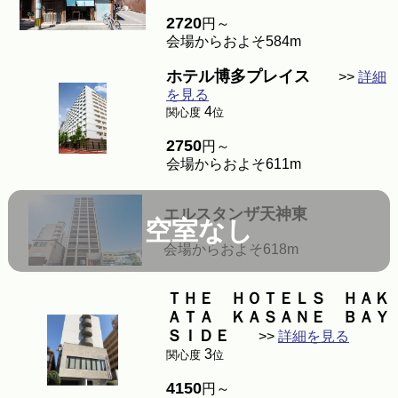
2720
円～
会場からおよそ584m
ホテル博多プレイス
>>
詳細
を見る
4
関心度
位
2750
円～
会場からおよそ611m
エルスタンザ天神東
空室なし
会場からおよそ618m
ＴＨＥ ＨＯＴＥＬＳ ＨＡＫ
ＡＴＡ ＫＡＳＡＮＥ ＢＡＹ
ＳＩＤＥ
>>
詳細を見る
3
関心度
位
4150
円～