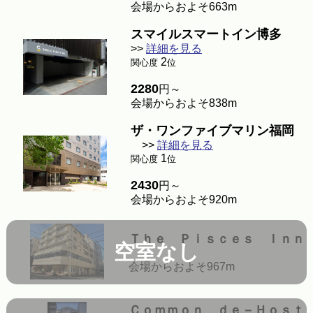
会場からおよそ663m
スマイルスマートイン博多
>>
詳細を見る
2
関心度
位
2280
円～
会場からおよそ838m
ザ・ワンファイブマリン福岡
>>
詳細を見る
1
関心度
位
2430
円～
会場からおよそ920m
Ｔｈｅ Ｐｉｓｃｅｓ Ｉｎｎ
空室なし
会場からおよそ967m
Ｃｏｍｍｏｎ ｄｅ－Ｈｏｓｔ