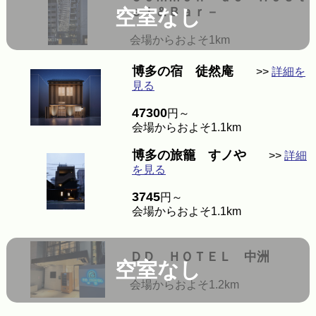
ｅｌ＆Ｂａｒ－
空室なし
会場からおよそ1km
博多の宿 徒然庵
>>
詳細を
見る
47300
円～
会場からおよそ1.1km
博多の旅籠 すノや
>>
詳細
を見る
3745
円～
会場からおよそ1.1km
ＤＤ ＨＯＴＥＬ 中洲
空室なし
会場からおよそ1.2km