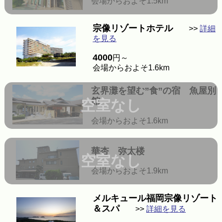
会場からおよそ1.5km
宗像リゾートホテル
>>
詳細
を見る
4000
円～
会場からおよそ1.6km
玄界灘を望む”食”の宿 魚屋別
館
空室なし
会場からおよそ1.6km
華杏 弥太楼
空室なし
会場からおよそ1.9km
メルキュール福岡宗像リゾート
＆スパ
>>
詳細を見る