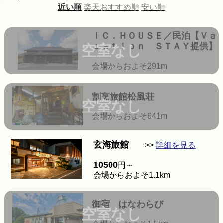
近い順
楽天おすすめ順
安い順
ＩＣ．ＨＯＵＳＥ／民泊【Ｖａ
ｃａｔｉｏｎ ＳＴＡＹ提供】
空室なし
会場からおよそ291m
割烹旅館松風荘
空室なし
会場からおよそ641m
玄海旅館
>>
詳細を見る
10500
円～
会場からおよそ1.1km
御宿 はなわらび
空室なし