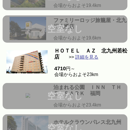
会場からおよそ19.4km
ファミリーロッジ旅籠屋・北九
州八幡店
空室なし
会場からおよそ19.6km
ＨＯＴＥＬ ＡＺ 北九州若松
店
>>
詳細を見る
4710
円～
会場からおよそ23km
泊まれる公園 ＩＮＮ ＴＨ
Ｅ ＰＡＲＫ 福岡
空室なし
会場からおよそ23.4km
ホテルクラウンパレス北九州
空室なし