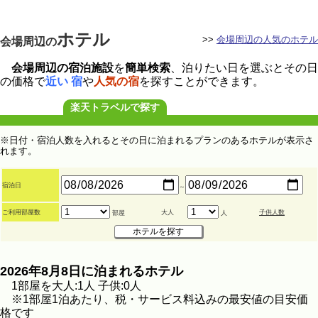
ホテル
>>
会場周辺の人気のホテル
会場周辺の
会場周辺の宿泊施設
を
簡単検索
、泊りたい日を選ぶとその日
の価格で
近い 宿
や
人気の宿
を探すことができます。
楽天トラベルで探す
※日付・宿泊人数を入れるとその日に泊まれるプランのあるホテルが表示さ
れます。
宿泊日
～
ご利用部屋数
大人
子供人数
部屋
人
2026年8月8日に泊まれるホテル
1部屋を大人:1人 子供:0人
※1部屋1泊あたり、税・サービス料込みの最安値の目安価
格です