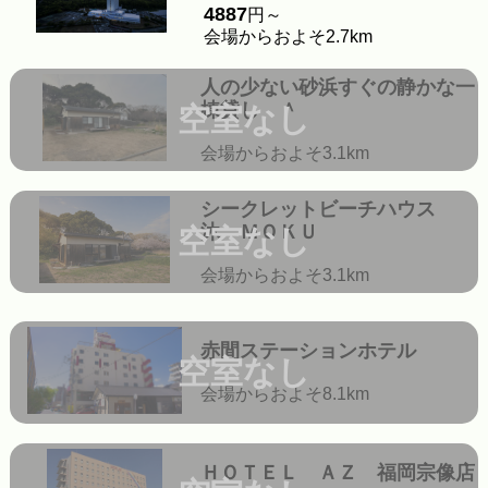
4887
円～
会場からおよそ2.7km
人の少ない砂浜すぐの静かな一
棟貸し ＾
空室なし
会場からおよそ3.1km
シークレットビーチハウス
沐 ＭＯＫＵ
空室なし
会場からおよそ3.1km
赤間ステーションホテル
空室なし
会場からおよそ8.1km
ＨＯＴＥＬ ＡＺ 福岡宗像店