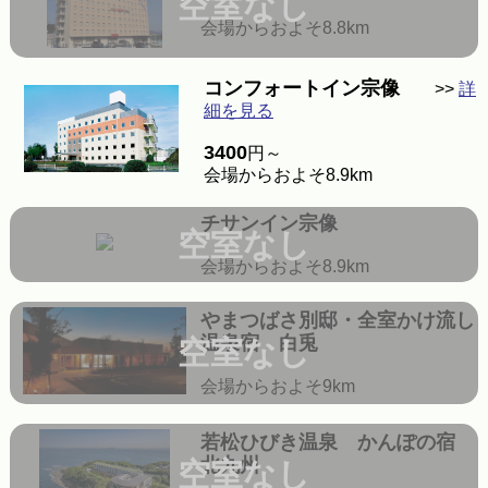
空室なし
会場からおよそ8.8km
コンフォートイン宗像
>>
詳
細を見る
3400
円～
会場からおよそ8.9km
チサンイン宗像
空室なし
会場からおよそ8.9km
やまつばさ別邸・全室かけ流し
温泉宿 白兎
空室なし
会場からおよそ9km
若松ひびき温泉 かんぽの宿
北九州
空室なし