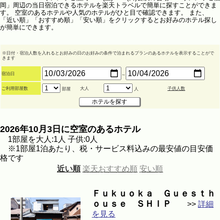
岡」周辺の当日宿泊できるホテルを楽天トラベルで簡単に探すことができま
す。 空室のあるホテルや人気のホテルがひと目で確認できます。 また、
「近い順」「おすすめ順」「安い順」をクリックするとお好みのホテル探し
が簡単にできます。
※日付・宿泊人数を入れるとお好みの日のお好みの条件で泊まれるプランのあるホテルを表示することがで
きます
宿泊日
～
ご利用部屋数
大人
子供人数
部屋
人
2026年10月3日に空室のあるホテル
1部屋を大人:1人 子供:0人
※1部屋1泊あたり、税・サービス料込みの最安値の目安価
格です
近い順
楽天おすすめ順
安い順
Ｆｕｋｕｏｋａ Ｇｕｅｓｔｈ
ｏｕｓｅ ＳＨＩＰ
>>
詳細
を見る