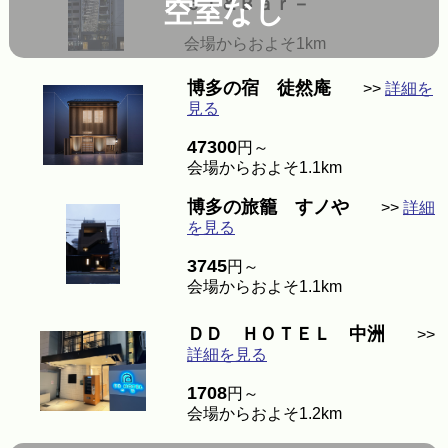
ｅｌ＆Ｂａｒ－
空室なし
会場からおよそ1km
博多の宿 徒然庵
>>
詳細を
見る
47300
円～
会場からおよそ1.1km
博多の旅籠 すノや
>>
詳細
を見る
3745
円～
会場からおよそ1.1km
ＤＤ ＨＯＴＥＬ 中洲
>>
詳細を見る
1708
円～
会場からおよそ1.2km