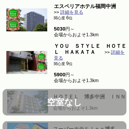
エスペリアホテル福岡中洲
>>
詳細を見る
6
関心度
位
5030
円～
会場からおよそ1.3km
ＹＯＵ ＳＴＹＬＥ ＨＯＴＥ
Ｌ ＨＡＫＡＴＡ
>>
詳細を
見る
9
関心度
位
5900
円～
会場からおよそ1.3km
ＨＯＴＥＬ 博多中洲 ＩＮＮ
空室なし
会場からおよそ1.3km