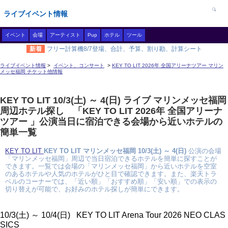
ライブイベント情報
イベント
会場
アーティスト
Pup
ホテル
ツール
新着
フリー計算機8/7登場、合計、予算、割り勘、計算シート
ライブイベント情報
>
イベント、コンサート
>
KEY TO LIT 2026年 全国アリーナツアー マリン
メッセ福岡 チケット他情報
KEY TO LIT 10/3(土) ～ 4(日) ライブ マリンメッセ福岡
周辺ホテル探し 「KEY TO LIT 2026年 全国アリーナ
ツアー 」公演当日に宿泊できる会場から近いホテルの
簡単一覧
KEY TO LIT
KEY TO LIT マリンメッセ福岡 10/3(土) ～ 4(日)
公演の会場
「マリンメッセ福岡」周辺で当日宿泊できるホテルを簡単に探すことが
できます。一覧では会場の「マリンメッセ福岡」から近いホテルを空室
のあるホテルや人気のホテルがひと目で確認できます。また、楽天トラ
ベルのコーナーでは、「近い順」「おすすめ順」「安い順」での表示の
切り替えが可能で、お好みのホテル探しが簡単にできます。
10/3(土) ～ 10/4(日) KEY TO LIT Arena Tour 2026 NEO CLAS
SICS