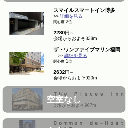
スマイルスマートイン博多
>>
詳細を見る
2
関心度
位
2280
円～
会場からおよそ838m
ザ・ワンファイブマリン福岡
>>
詳細を見る
1
関心度
位
2632
円～
会場からおよそ920m
Ｔｈｅ Ｐｉｓｃｅｓ Ｉｎｎ
空室なし
会場からおよそ967m
Ｃｏｍｍｏｎ ｄｅ－Ｈｏｓｔ