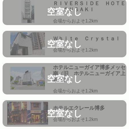
ＲＩＶＥＲＳＩＤＥ ＨＯＴＥ
Ｌ ＳＵＳＡＫＩ
空室なし
会場からおよそ1.2km
Ｗｈｉｔｅ Ｃｒｙｓｔａｌ
空室なし
会場からおよそ1.2km
ホテルニューガイア博多メッセ
南（旧 ホテルニューガイア上
空室なし
呉服）
会場からおよそ1.2km
ホテルエクレール博多
空室なし
会場からおよそ1.2km