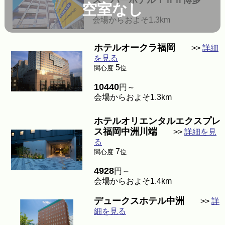
スーパーホテルＩｎｎ博多
空室なし
会場からおよそ1.3km
ホテルオークラ福岡
>>
詳細
を見る
5
関心度
位
10440
円～
会場からおよそ1.3km
ホテルオリエンタルエクスプレ
ス福岡中洲川端
>>
詳細を見
る
7
関心度
位
4928
円～
会場からおよそ1.4km
デュークスホテル中洲
>>
詳
細を見る