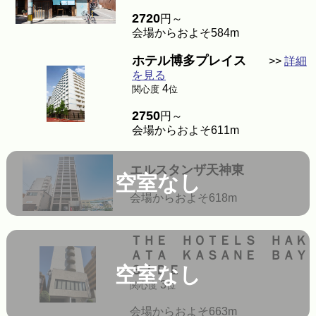
2720
円～
会場からおよそ584m
ホテル博多プレイス
>>
詳細
を見る
4
関心度
位
2750
円～
会場からおよそ611m
エルスタンザ天神東
空室なし
会場からおよそ618m
ＴＨＥ ＨＯＴＥＬＳ ＨＡＫ
ＡＴＡ ＫＡＳＡＮＥ ＢＡＹ
空室なし
ＳＩＤＥ
3
関心度
位
会場からおよそ663m