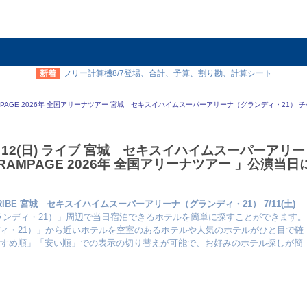
新着
フリー計算機8/7登場、合計、予算、割り勘、計算シート
AMPAGE 2026年 全国アリーナツアー 宮城 セキスイハイムスーパーアリーナ（グランディ・21） チ
11(土) ～ 12(日) ライブ 宮城 セキスイハイムスーパーアリー
AMPAGE 2026年 全国アリーナツアー 」公演当日
ILE TRIBE 宮城 セキスイハイムスーパーアリーナ（グランディ・21） 7/11(土)
ンディ・21）」周辺で当日宿泊できるホテルを簡単に探すことができます。
ィ・21）」から近いホテルを空室のあるホテルや人気のホテルがひと目で確
すめ順」「安い順」での表示の切り替えが可能で、お好みのホテル探しが簡