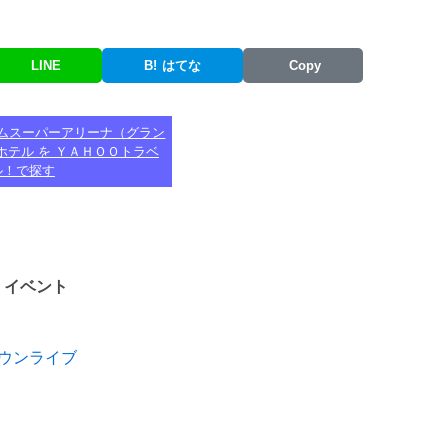
LINE
B!
はてな
Copy
ムスーパーアリーナ（グラン
ホテル を ＹＡＨＯＯトラベ
ル！で探す
イブ・イベント
トダウンライブ