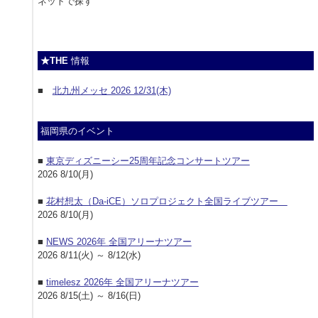
ネットで探す
★THE
情報
■
北九州メッセ 2026 12/31(木)
福岡県のイベント
■
東京ディズニーシー25周年記念コンサートツアー
2026 8/10(月)
■
花村想太（Da-iCE）ソロプロジェクト全国ライブツアー
2026 8/10(月)
■
NEWS 2026年 全国アリーナツアー
2026 8/11(火) ～ 8/12(水)
■
timelesz 2026年 全国アリーナツアー
2026 8/15(土) ～ 8/16(日)