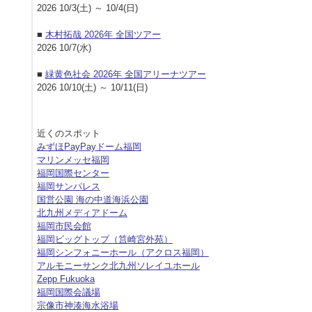
2026 10/3(土) ～ 10/4(日)
■
木村拓哉 2026年 全国ツアー
2026 10/7(水)
■
緑黄色社会 2026年 全国アリーナツアー
2026 10/10(土) ～ 10/11(日)
近くのスポット
みずほPayPayドーム福岡
マリンメッセ福岡
福岡国際センター
福岡サンパレス
国営公園 海の中道海浜公園
北九州メディアドーム
福岡市民会館
福岡ビッグトップ（筥崎宮外苑）
福岡シンフォニーホール（アクロス福岡）
アルモニーサンク北九州ソレイユホール
Zepp Fukuoka
福岡国際会議場
宗像市神湊海水浴場