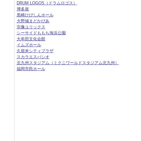
DRUM LOGOS（ドラムロゴス）
博多座
黒崎ひびしんホール
大野城まどかぴあ
宗像ユリックス
シーサイドももち海浜公園
大牟田文化会館
イムズホール
久留米シティプラザ
スカラエスパシオ
北九州スタジアム（ミクニワールドスタジアム北九州）
福岡市民ホール