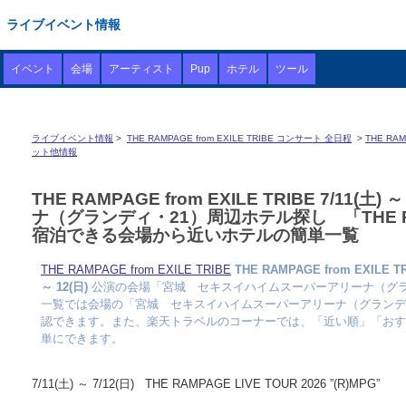
ライブイベント情報
イベント
会場
アーティスト
Pup
ホテル
ツール
ライブイベント情報
>
THE RAMPAGE from EXILE TRIBE コンサート 全日程
>
THE R
ット他情報
THE RAMPAGE from EXILE TRIBE 7/
ナ（グランディ・21）周辺ホテル探し 「THE R
宿泊できる会場から近いホテルの簡単一覧
THE RAMPAGE from EXILE TRIBE
THE RAMPAGE from EX
～ 12(日)
公演の会場「宮城 セキスイハイムスーパーアリーナ（グラ
一覧では会場の「宮城 セキスイハイムスーパーアリーナ（グランデ
認できます。また、楽天トラベルのコーナーでは、「近い順」「おす
単にできます。
7/11(土) ～ 7/12(日) THE RAMPAGE LIVE TOUR 2026 ”(R)MPG”