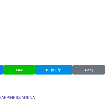
LINE
B!
はてな
Copy
PINESS ARENA