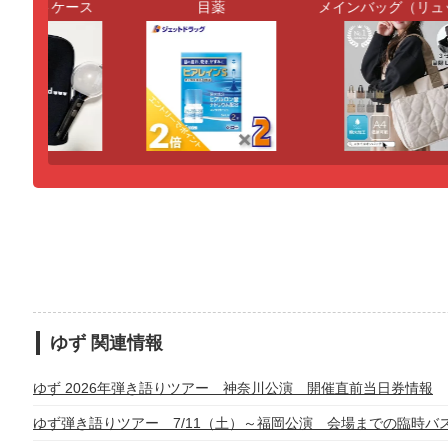
ライトケース
目薬
メインバッグ（リュッ
ゆず 関連情報
ゆず 2026年弾き語りツアー 神奈川公演 開催直前当日券情報
ゆず弾き語りツアー 7/11（土）～福岡公演 会場までの臨時バ