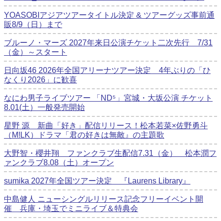
YOASOBIアジアツアータイトル決定 & ツアーグッズ事前通
販8/9（日）まで
ブルーノ・マーズ 2027年来日公演チケット二次先行 7/31
（金）～スタート
日向坂46 2026年全国アリーナツアー決定 4年ぶりの「ひ
なくり2026」に歓喜
なにわ男子ライブツアー 「ND⁵」宮城・大坂公演 チケット
8.01(土）一般発売開始
星野 源 新曲「好き」配信リリース！松本若菜×佐野勇斗
（M!LK）ドラマ「君の好きは無敵』の主題歌
大野智・櫻井翔 ファンクラブ生配信7.31（金） 松本潤フ
ァンクラブ8.08（土）オープン
sumika 2027年全国ツアー決定 『Laurens Library』
中島健人 ニューシングルリリース記念フリーイベント開
催 兵庫・埼玉でミニライブ＆特典会