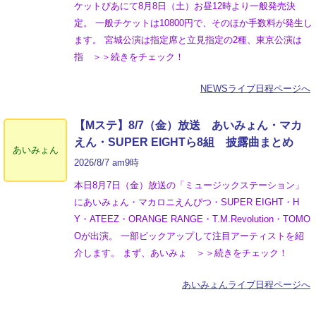
ケットぴあにて8月8日（土）お昼12時より一般発売決
定。 一般チケットは10800円で、そのほか手数料が発生し
ます。 宮城公演は指定席と立見指定の2種、東京公演は
指 ＞＞続きをチェック！
NEWSライブ日程ページへ
【Mステ】8/7（金）放送 あいみょん・マカ
えん・SUPER EIGHTら8組 披露曲まとめ
あいみょん
2026/8/7 am9時
本日8月7日（金）放送の「ミュージックステーション」
にあいみょん・マカロニえんぴつ・SUPER EIGHT・H
Y・ATEEZ・ORANGE RANGE・T.M.Revolution・TOMO
Oが出演。 一部ピックアップして注目アーティストを紹
介します。 まず、あいみょ ＞＞続きをチェック！
あいみょんライブ日程ページへ