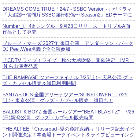
DREAMS COME TRUE「24/7 - SSBC Version -」がドラマ
『大追跡〜警視庁SSBC強行犯係〜 Season2』EDテーマに
Number_i、4thシングル 9月23日リリース トリプルA面
作品として発売
ブルーノ・マーズ 2027年 来日公演 アンダーソン・パーク
DJ Pee .Wee名義で全公演参加
「CDTV ライブ！ライブ！秋の大感謝祭」開催決定 IMP.、
INIら出演者発表
THE RAMPAGE ツアーファイナル 7/25(土)～広島公演 グッ
ズ・カプセル販売＆縁日利用時間
FANTASTICS 全国アリーナツアー”SUNFLOWER” 7/25
(土)～東京公演 グッズ・カプセル販売、縁日も！
BALLISTIK BOYZ 全国ホールツアー"BEAT BLAST Z" 7/26
(日)新潟公演 グッズ・カプセル販売時間
THE ALFEE「Crossroad -愛の免許返納-」リリース記念イベ
ント開催決定！本会場トークイベント＆ライブビューイング