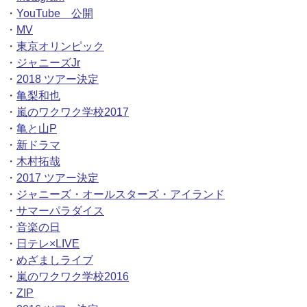
・
YouTube 公開
・
MV
・
東京オリンピック
・
ジャニーズJr
・
2018 ツアー決定
・
亀梨和也
・
嵐のワクワク学校2017
・
亀と山P
・
新ドラマ
・
木村拓哉
・
2017 ツアー決定
・
ジャニーズ・オールスターズ・アイランド
・
サマーパラダイス
・
音楽の日
・
日テレ×LIVE
・
めざましライブ
・
嵐のワクワク学校2016
・
ZIP