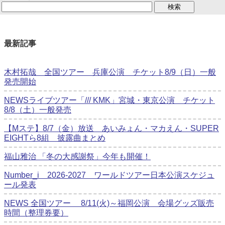
最新記事
木村拓哉 全国ツアー 兵庫公演 チケット8/9（日）一般
発売開始
NEWSライブツアー「/// KMK」宮城・東京公演 チケット
8/8（土）一般発売
【Mステ】8/7（金）放送 あいみょん・マカえん・SUPER
EIGHTら8組 披露曲まとめ
福山雅治 「冬の⼤感謝祭」今年も開催！
Number_i 2026‐2027 ワールドツアー日本公演スケジュ
ール発表
NEWS 全国ツアー 8/11(火)～福岡公演 会場グッズ販売
時間（整理券要）