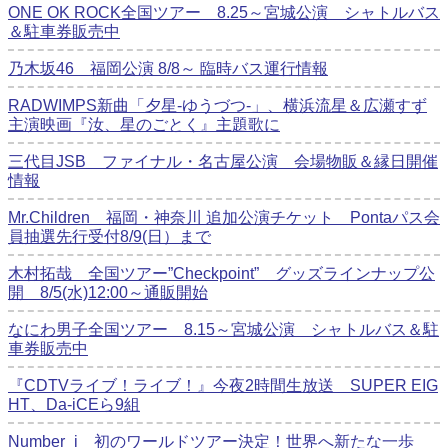
ONE OK ROCK全国ツアー 8.25～宮城公演 シャトルバス
＆駐車券販売中
乃木坂46 福岡公演 8/8～ 臨時バス運行情報
RADWIMPS新曲「夕星-ゆうづつ-」、横浜流星＆広瀬すず
主演映画『汝、星のごとく』主題歌に
三代目JSB ファイナル・名古屋公演 会場物販＆縁日開催
情報
Mr.Children 福岡・神奈川 追加公演チケット Pontaパス会
員抽選先行受付8/9(日）まで
木村拓哉 全国ツアー”Checkpoint” グッズラインナップ公
開 8/5(水)12:00～通販開始
なにわ男子全国ツアー 8.15～宮城公演 シャトルバス＆駐
車券販売中
『CDTVライブ！ライブ！』今夜2時間生放送 SUPER EIG
HT、Da-iCEら9組
Number_i 初のワールドツアー決定！世界へ新たな一歩