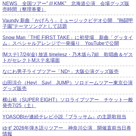
NEWS 全国ツアー” /// KMK” 北海道公演 会場グッズ販
売時間（整理券要）
Vaundy 新曲「かげろう」ミュージックビデオ公開 ”熱闘甲
子園”テーマソングとして話題
Snow Man「THE FIRST TAKE」に初登場 新曲「グッタイ
ム」スペシャルアレンジで一発撮り YouTubeで公開
[Mステ] 7/24(金) 放送 timelesz・乃木坂ら7組 歌唱曲＆ゲス
トがセレクトMステ名場面
なにわ男子ライブツアー「ND⁵」大阪公演グッズ販売
山田涼介（Hey! Say! JUMP）ソロドームツアー東京公演
グッズ販売
横山裕（SUPER EIGHT）ソロライブツアー チケット一般
発売7/25（土）
YOASOBIが連続テレビ小説『ブラッサム』の主題歌担当
ゆず 2026年弾き語りツアー 神奈川公演 開催直前当日券
情報