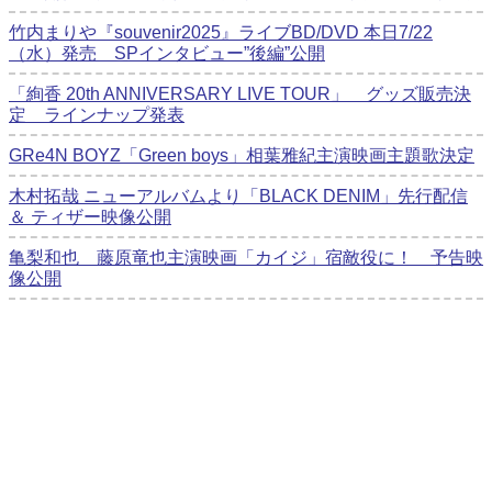
竹内まりや『souvenir2025』ライブBD/DVD 本日7/22
（水）発売 SPインタビュー”後編”公開
「絢香 20th ANNIVERSARY LIVE TOUR」 グッズ販売決
定 ラインナップ発表
GRe4N BOYZ「Green boys」相葉雅紀主演映画主題歌決定
木村拓哉 ニューアルバムより「BLACK DENIM」先行配信
＆ ティザー映像公開
亀梨和也 藤原竜也主演映画「カイジ」宿敵役に！ 予告映
像公開