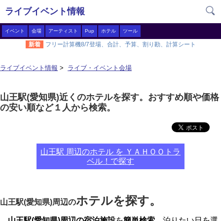
ライブイベント情報
イベント
会場
アーティスト
Pup
ホテル
ツール
新着
フリー計算機8/7登場、合計、予算、割り勘、計算シート
ライブイベント情報
>
ライブ・イベント会場
山王駅(愛知県)近くのホテルを探す。おすすめ順や価格
の安い順など１人から検索。
山王駅 周辺のホテル を ＹＡＨＯＯトラ
ベル！で探す
ホテルを探す。
山王駅(愛知県)周辺の
山王駅(愛知県)周辺の宿泊施設
を
簡単検索
、泊りたい日を選