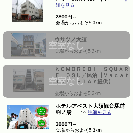
細を見る
2800
円～
会場からおよそ5.3km
ウサツノ大須
空室なし
会場からおよそ5.3km
ＫＯＭＯＲＥＢＩ ＳＱＵＡＲ
Ｅ ＯＳＵ／民泊【Ｖａｃａｔ
空室なし
ｉｏｎ ＳＴＡＹ提供】
会場からおよそ5.3km
ホテルアベスト大須観音駅前
羽ノ湯
>>
詳細を見る
3800
円～
会場からおよそ5.3km