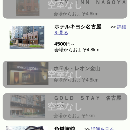
ＴＡＹ ＩＮＮ ＮＡＧＯＹＡ
空室なし
会場からおよそ4.6km
ホテルキヨシ名古屋
>>
詳細
を見る
4500
円～
会場からおよそ4.8km
ホテル・レオン金山
空室なし
会場からおよそ4.8km
ＧＯＬＤ ＳＴＡＹ 名古屋
大須
空室なし
会場からおよそ5km
魚鍵旅館
>>
詳細を見る