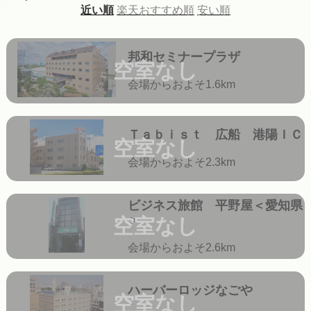
近い順
楽天おすすめ順
安い順
邦和セミナープラザ
空室なし
会場からおよそ1.6km
Ｔａｂｉｓｔ 広船 港陽ＩＣ
空室なし
会場からおよそ2.3km
ビジネス旅館 平野屋＜愛知県
＞
空室なし
会場からおよそ2.6km
ハーバーロッジなごや
空室なし