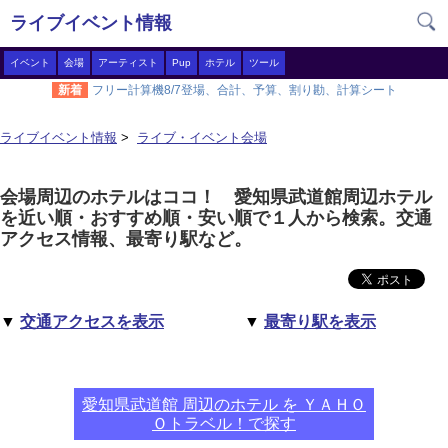
ライブイベント情報
イベント
会場
アーティスト
Pup
ホテル
ツール
新着
フリー計算機8/7登場、合計、予算、割り勘、計算シート
ライブイベント情報
>
ライブ・イベント会場
会場周辺のホテルはココ！ 愛知県武道館周辺ホテル
を近い順・おすすめ順・安い順で１人から検索。交通
アクセス情報、最寄り駅など。
▼
交通アクセスを表示
▼
最寄り駅を表示
愛知県武道館 周辺のホテル を ＹＡＨＯ
Ｏトラベル！で探す