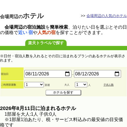
ホテル
>>
会場周辺の人気のホテル
会場周辺の
会場周辺の宿泊施設
を
簡単検索
、泊りたい日を選ぶとその日
の価格で
近い 宿
や
人気の宿
を探すことができます。
楽天トラベルで探す
※日付・宿泊人数を入れるとその日に泊まれるプランのあるホテルが表示さ
れます。
宿泊日
～
ご利用部屋数
大人
子供人数
部屋
人
2026年8月11日に泊まれるホテル
1部屋を大人:1人 子供:0人
※1部屋1泊あたり、税・サービス料込みの最安値の目安価
格です