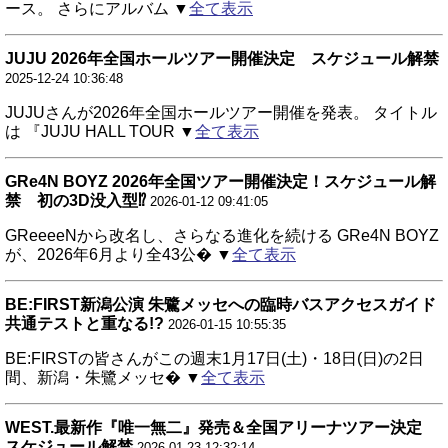
ース。 さらにアルバム ▼
全て表示
JUJU 2026年全国ホールツアー開催決定 スケジュール解禁
2025-12-24 10:36:48
JUJUさんが2026年全国ホールツアー開催を発表。 タイトル
は 『JUJU HALL TOUR ▼
全て表示
GRe4N BOYZ 2026年全国ツアー開催決定！スケジュール解
禁 初の3D没入型⁉
2026-01-12 09:41:05
GReeeeNから改名し、さらなる進化を続ける GRe4N BOYZ
が、2026年6月より全43公� ▼
全て表示
BE:FIRST新潟公演 朱鷺メッセへの臨時バスアクセスガイド
共通テストと重なる!?
2026-01-15 10:55:35
BE:FIRSTの皆さんがこの週末1月17日(土)・18日(日)の2日
間、新潟・朱鷺メッセ� ▼
全て表示
WEST.最新作『唯一無二』発売＆全国アリーナツアー決定
スケジュール解禁
2026-01-23 12:32:14