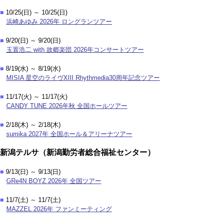
■
10/25(日) ～ 10/25(日)
浜崎あゆみ 2026年 ロングランツアー
■
9/20(日) ～ 9/20(日)
玉置浩二 with 故郷楽団 2026年コンサートツアー
■
8/19(水) ～ 8/19(水)
MISIA 星空のライヴXIII Rhythmedia30周年記念ツアー
■
11/17(火) ～ 11/17(火)
CANDY TUNE 2026年秋 全国ホールツアー
■
2/18(木) ～ 2/18(木)
sumika 2027年 全国ホール＆アリーナツアー
新潟テルサ（新潟勤労者総合福祉センター）
■
9/13(日) ～ 9/13(日)
GRe4N BOYZ 2026年 全国ツアー
■
11/7(土) ～ 11/7(土)
MAZZEL 2026年 ファンミーティング