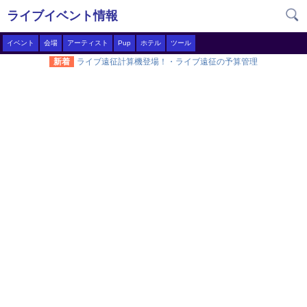
ライブイベント情報
イベント
会場
アーティスト
Pup
ホテル
ツール
新着
ライブ遠征計算機登場！・ライブ遠征の予算管理