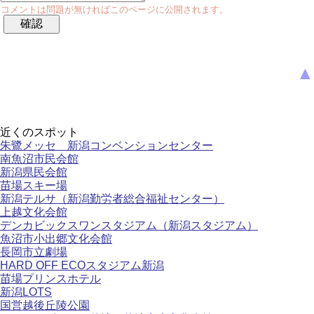
コメントは問題が無ければこのページに公開されます。
▲
近くのスポット
朱鷺メッセ 新潟コンベンションセンター
南魚沼市民会館
新潟県民会館
苗場スキー場
新潟テルサ（新潟勤労者総合福祉センター）
上越文化会館
デンカビックスワンスタジアム（新潟スタジアム）
魚沼市小出郷文化会館
長岡市立劇場
HARD OFF ECOスタジアム新潟
苗場プリンスホテル
新潟LOTS
国営越後丘陵公園