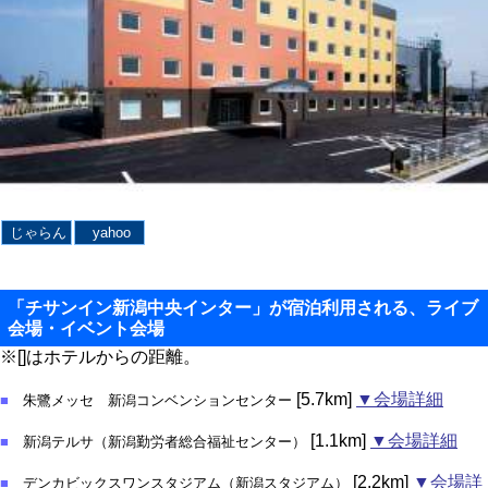
じゃらん
yahoo
「チサンイン新潟中央インター」が宿泊利用される、ライブ
会場・イベント会場
※[]はホテルからの距離。
[5.7km]
▼会場詳細
■
朱鷺メッセ 新潟コンベンションセンター
[1.1km]
▼会場詳細
■
新潟テルサ（新潟勤労者総合福祉センター）
[2.2km]
▼会場詳
■
デンカビックスワンスタジアム（新潟スタジアム）