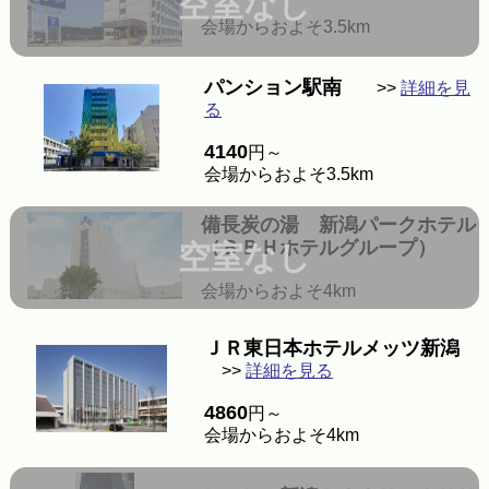
空室なし
会場からおよそ3.5km
パンション駅南
>>
詳細を見
る
4140
円～
会場からおよそ3.5km
備長炭の湯 新潟パークホテル
（ＢＢＨホテルグループ）
空室なし
会場からおよそ4km
ＪＲ東日本ホテルメッツ新潟
>>
詳細を見る
4860
円～
会場からおよそ4km