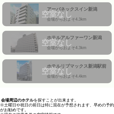
アーバネックスイン新潟
空室なし
会場からおよそ4.3km
ホテルアルファーワン新潟
空室なし
会場からおよそ4.3km
ホテルリブマックス新潟駅前
空室なし
会場からおよそ4.4km
会場周辺のホテル
を探すことが出来ます。
※土曜日や祝日の前日は特に混在が予想されます、早めの予約
がお勧めです。