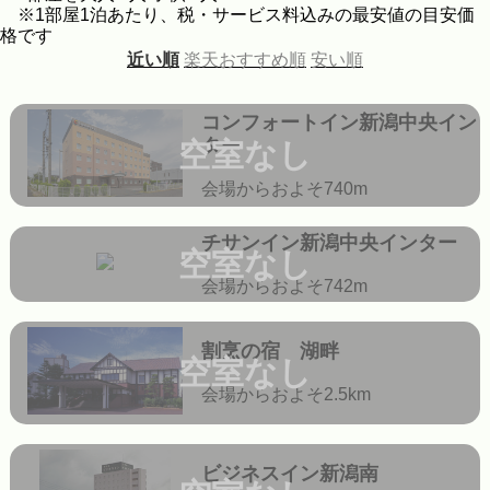
※1部屋1泊あたり、税・サービス料込みの最安値の目安価
格です
近い順
楽天おすすめ順
安い順
コンフォートイン新潟中央イン
ター
空室なし
会場からおよそ740m
チサンイン新潟中央インター
空室なし
会場からおよそ742m
割烹の宿 湖畔
空室なし
会場からおよそ2.5km
ビジネスイン新潟南