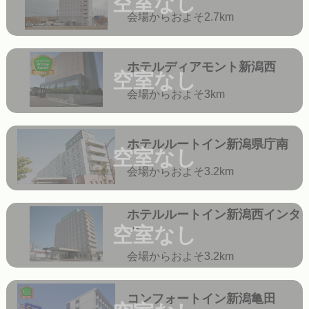
空室なし
会場からおよそ2.7km
ホテルディアモント新潟西
空室なし
会場からおよそ3km
ホテルルートイン新潟県庁南
空室なし
会場からおよそ3.2km
ホテルルートイン新潟西インタ
ー
空室なし
会場からおよそ3.2km
コンフォートイン新潟亀田