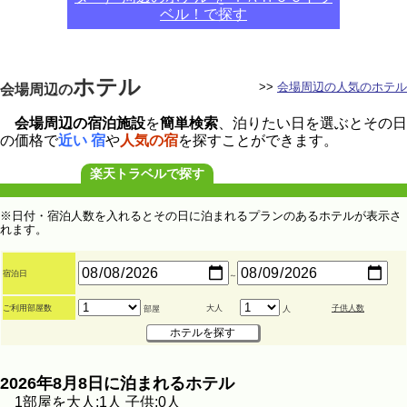
ベル！で探す
ホテル
>>
会場周辺の人気のホテル
会場周辺の
会場周辺の宿泊施設
を
簡単検索
、泊りたい日を選ぶとその日
の価格で
近い 宿
や
人気の宿
を探すことができます。
楽天トラベルで探す
※日付・宿泊人数を入れるとその日に泊まれるプランのあるホテルが表示さ
れます。
宿泊日
～
ご利用部屋数
大人
子供人数
部屋
人
2026年8月8日に泊まれるホテル
1部屋を大人:1人 子供:0人