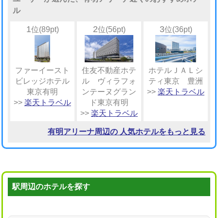
ル
1
2
3
位(89pt)
位(56pt)
位(36pt)
ファーイースト
住友不動産ホテ
ホテルＪＡＬシ
ビレッジホテル
ル ヴィラフォ
ティ東京 豊洲
東京有明
ンテーヌグラン
>>
楽天トラベル
>>
楽天トラベル
ド東京有明
>>
楽天トラベル
有明アリーナ周辺の 人気ホテルをもっと見る
駅周辺のホテルを探す