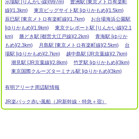
示場駅 [りんかい線](997m)
豊洲駅 [東京メトロ有楽町
線](1.3km)
東京ビッグサイト駅 [ゆりかもめ](1.5km)
辰巳駅 [東京メトロ有楽町線](1.7km)
お台場海浜公園駅
[ゆりかもめ](1.9km)
東京テレポート駅 [りんかい線](2.1
km)
勝どき駅 [都営大江戸線](2.2km)
青海駅 [ゆりか
もめ](2.3km)
月島駅 [東京メトロ有楽町線](2.5km)
台
場駅 [ゆりかもめ](2.7km)
越中島駅 [JR京葉線](2.7km)
潮見駅 [JR京葉線](2.8km)
竹芝駅 [ゆりかもめ](3km)
東京国際クルーズターミナル駅 [ゆりかもめ](3km)
有明アリーナ周辺駅情報
JR楽パック赤い風船（JR新幹線・特急＋宿）