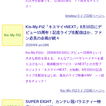
の入手が必要です。 公演日の約1 ＞＞続きをチェッ
ク！
timeleszライブ日程ページへ
Kis-My-Ft2「キスマイ×NEXT」8月10日にデ
ビュー15周年！記念ライブ生配信ほか、ファ
KisｰMyｰFt2
ン必見の企画が続々
2026/8/8 am10時
Kis-My-Ft2が、2026年8月10日にデビュー15周年という
大きな節目を迎える。 そんなアニバーサリーイヤーを盛
り上げるべく、動画配信サービス・U-NEXTとの大型プ
ロジェクト「キスマイ×NEXT」が始動。8月10日の記念
ライブ生配信をはじめ、過去のライブ映像やMV ＞＞続
きをチェック！
KisｰMyｰFt2ライブ日程ページへ
SUPER EIGHT、カンテレ冠バラエティー特