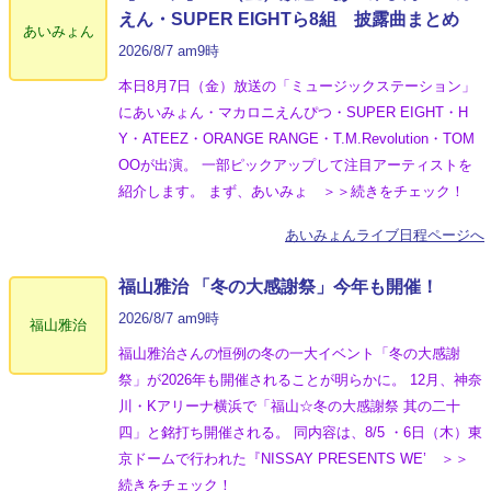
えん・SUPER EIGHTら8組 披露曲まとめ
あいみょん
2026/8/7 am9時
本日8月7日（金）放送の「ミュージックステーション」
にあいみょん・マカロニえんぴつ・SUPER EIGHT・H
Y・ATEEZ・ORANGE RANGE・T.M.Revolution・TOM
OOが出演。 一部ピックアップして注目アーティストを
紹介します。 まず、あいみょ ＞＞続きをチェック！
あいみょんライブ日程ページへ
福山雅治 「冬の⼤感謝祭」今年も開催！
2026/8/7 am9時
福山雅治
福山雅治さんの恒例の冬の一大イベント「冬の⼤感謝
祭」が2026年も開催されることが明らかに。 12月、神奈
川・Kアリーナ横浜で「福山☆冬の大感謝祭 其の二十
四」と銘打ち開催される。 同内容は、8/5 ・6日（木）東
京ドームで行われた『NISSAY PRESENTS WE’ ＞＞
続きをチェック！