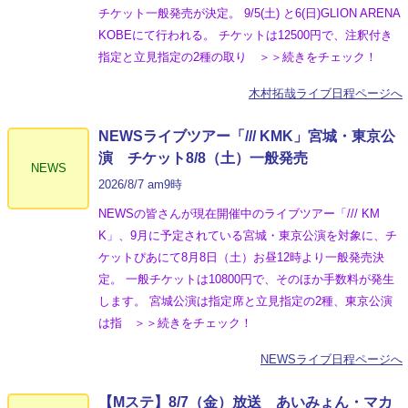
チケット一般発売が決定。 9/5(土) と6(日)GLION ARENA
KOBEにて行われる。 チケットは12500円で、注釈付き
指定と立見指定の2種の取り ＞＞続きをチェック！
木村拓哉ライブ日程ページへ
NEWSライブツアー「/// KMK」宮城・東京公
演 チケット8/8（土）一般発売
NEWS
2026/8/7 am9時
NEWSの皆さんが現在開催中のライブツアー「/// KM
K」、9月に予定されている宮城・東京公演を対象に、チ
ケットぴあにて8月8日（土）お昼12時より一般発売決
定。 一般チケットは10800円で、そのほか手数料が発生
します。 宮城公演は指定席と立見指定の2種、東京公演
は指 ＞＞続きをチェック！
NEWSライブ日程ページへ
【Mステ】8/7（金）放送 あいみょん・マカ