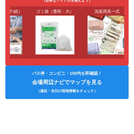
（必要なアイテムを揃えよう）
電子/紙）
ゴミ袋（透明・大）
洗面用具一式
バス停・コンビニ・100均を即確認！
会場周辺ナビでマップを見る
（遠征・当日の現地情報をチェック）