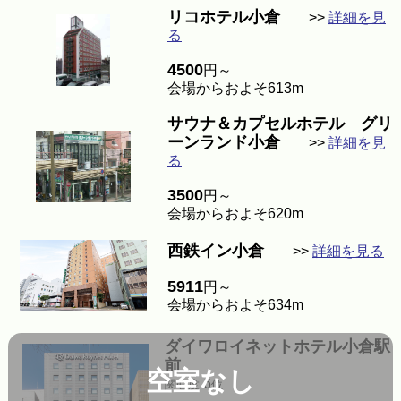
リコホテル小倉
>>
詳細を見
る
4500
円～
会場からおよそ613m
サウナ＆カプセルホテル グリ
ーンランド小倉
>>
詳細を見
る
3500
円～
会場からおよそ620m
西鉄イン小倉
>>
詳細を見る
5911
円～
会場からおよそ634m
ダイワロイネットホテル小倉駅
前
空室なし
6
関心度
位