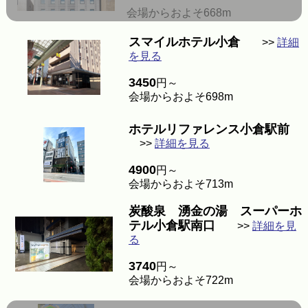
会場からおよそ668m
スマイルホテル小倉
>>
詳細
を見る
3450
円～
会場からおよそ698m
ホテルリファレンス小倉駅前
>>
詳細を見る
4900
円～
会場からおよそ713m
炭酸泉 湧金の湯 スーパーホ
テル小倉駅南口
>>
詳細を見
る
3740
円～
会場からおよそ722m