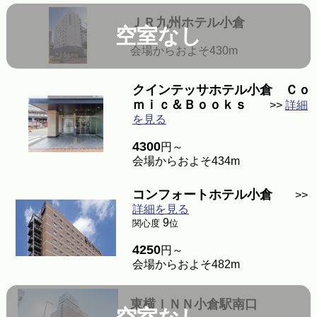
ＪＲ九州ホテル小倉
空室なし
会場からおよそ430m
クインテッサホテル小倉 Ｃｏ
ｍｉｃ＆Ｂｏｏｋｓ
>>
詳細
を見る
4300
円～
会場からおよそ434m
コンフォートホテル小倉
>>
詳細を見る
9
関心度
位
4250
円～
会場からおよそ482m
東横ＩＮＮ小倉駅南口