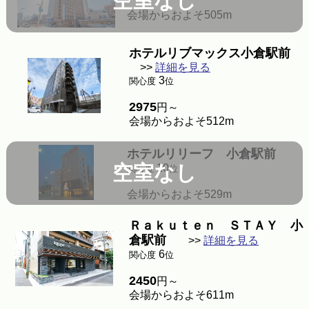
空室なし
会場からおよそ505m
ホテルリブマックス小倉駅前
>>
詳細を見る
3
関心度
位
2975
円～
会場からおよそ512m
ホテルリリーフ 小倉駅前
空室なし
10
関心度
位
会場からおよそ529m
Ｒａｋｕｔｅｎ ＳＴＡＹ 小
倉駅前
>>
詳細を見る
6
関心度
位
2450
円～
会場からおよそ611m