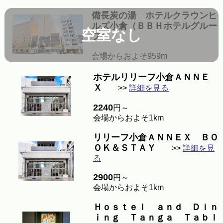
備長炭の湯 ホテルクラウンヒ
ルズ小倉（ＢＢＨホテルグルー
空室なし
プ）
会場からおよそ959m
ホテルリリーフ小倉ＡＮＮＥ
Ｘ
>>
詳細を見る
2240
円～
会場からおよそ1km
リリーフ小倉ＡＮＮＥＸ ＢＯ
ＯＫ＆ＳＴＡＹ
>>
詳細を見
る
2900
円～
会場からおよそ1km
Ｈｏｓｔｅｌ ａｎｄ Ｄｉｎ
ｉｎｇ Ｔａｎｇａ Ｔａｂｌ