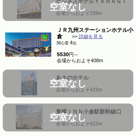
ビジネスホテルＹＡＮＡＧＩ
空室なし
会場からおよそ339m
ＪＲ九州ステーションホテル小
倉
>>
詳細を見る
4
関心度
位
5530
円～
会場からおよそ408m
あさのホテル
空室なし
会場からおよそ415m
東横ＩＮＮ小倉駅新幹線口
空室なし
会場からおよそ422m