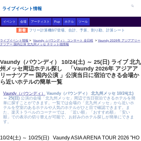
ライブイベント情報
イベント
会場
アーティスト
Pup
ホテル
ツール
新着
フリー計算機8/7登場、合計、予算、割り勘、計算シート
ライブイベント情報
>
Vaundy（バウンディ） コンサート 全日程
>
Vaundy 2026年 アジアアリー
ナツアー 国内公演 北九州メッセ チケット他情報
Vaundy（バウンディ） 10/24(土) ～ 25(日) ライブ 北九
州メッセ周辺ホテル探し 「Vaundy 2026年 アジアア
リーナツアー 国内公演 」公演当日に宿泊できる会場か
ら近いホテルの簡単一覧
Vaundy（バウンディ）
Vaundy（バウンディ） 北九州メッセ 10/24(土)
～ 25(日)
公演の会場「北九州メッセ」周辺で当日宿泊できるホテルを簡
単に探すことができます。一覧では会場の「北九州メッセ」から近いホ
テルを空室のあるホテルや人気のホテルがひと目で確認できます。ま
た、楽天トラベルのコーナーでは、「近い順」「おすすめ順」「安い
順」での表示の切り替えが可能で、お好みのホテル探しが簡単にできま
す。
10/24(土) ～ 10/25(日) Vaundy ASIA ARENA TOUR 2026 ”HO