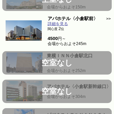
会場からおよそ150m
アパホテル〈小倉駅前〉
>>
詳細を見る
2
関心度
位
4500
円～
会場からおよそ245m
東横ＩＮＮ小倉駅北口
空室なし
5
関心度
位
会場からおよそ252m
アパホテル〈小倉駅新幹線口〉
空室なし
会場からおよそ304m