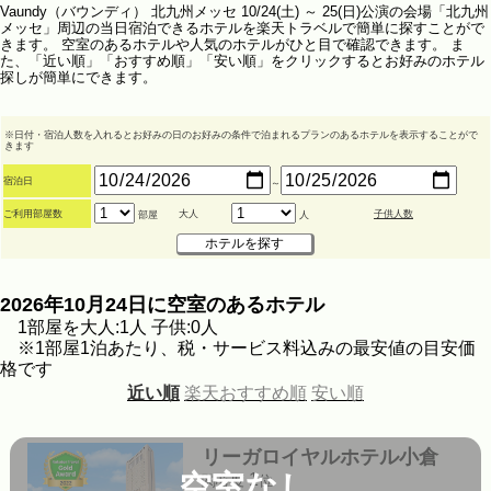
Vaundy（バウンディ） 北九州メッセ 10/24(土) ～ 25(日)公演の会場「北九州
メッセ」周辺の当日宿泊できるホテルを楽天トラベルで簡単に探すことがで
きます。 空室のあるホテルや人気のホテルがひと目で確認できます。 ま
た、「近い順」「おすすめ順」「安い順」をクリックするとお好みのホテル
探しが簡単にできます。
※日付・宿泊人数を入れるとお好みの日のお好みの条件で泊まれるプランのあるホテルを表示することがで
きます
宿泊日
～
ご利用部屋数
大人
子供人数
部屋
人
2026年10月24日に空室のあるホテル
1部屋を大人:1人 子供:0人
※1部屋1泊あたり、税・サービス料込みの最安値の目安価
格です
近い順
楽天おすすめ順
安い順
リーガロイヤルホテル小倉
空室なし
1
関心度
位