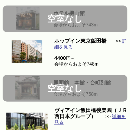
ホテル機山館
空室なし
会場からおよそ743m
ホップイン東京飯田橋
>>
詳
細を見る
4400
円～
会場からおよそ748m
鳳明館 本館・台町別館
空室なし
会場からおよそ758m
ヴィアイン飯田橋後楽園（ＪＲ
西日本グループ）
>>
詳細を
見る