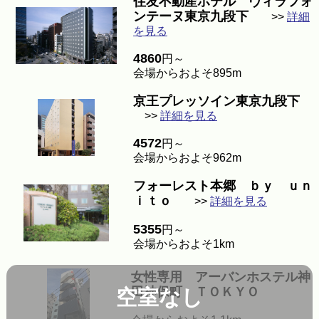
住友不動産ホテル ヴィラフォ
ンテーヌ東京九段下
>>
詳細
を見る
4860
円～
会場からおよそ895m
京王プレッソイン東京九段下
>>
詳細を見る
4572
円～
会場からおよそ962m
フォーレスト本郷 ｂｙ ｕｎ
ｉｔｏ
>>
詳細を見る
5355
円～
会場からおよそ1km
女性専用 アーバンホステル神
田神保町 ＴＯＫＹＯ
空室なし