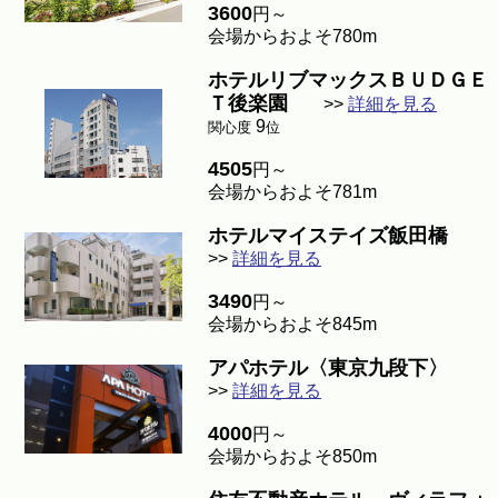
3600
円～
会場からおよそ780m
ホテルリブマックスＢＵＤＧＥ
Ｔ後楽園
>>
詳細を見る
9
関心度
位
4505
円～
会場からおよそ781m
ホテルマイステイズ飯田橋
>>
詳細を見る
3490
円～
会場からおよそ845m
アパホテル〈東京九段下〉
>>
詳細を見る
4000
円～
会場からおよそ850m