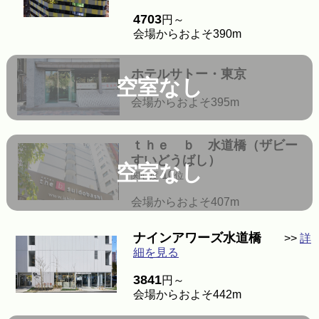
4703
円～
会場からおよそ390m
ホテルサトー・東京
空室なし
会場からおよそ395m
ｔｈｅ ｂ 水道橋（ザビー
すいどうばし）
空室なし
10
関心度
位
会場からおよそ407m
ナインアワーズ水道橋
>>
詳
細を見る
3841
円～
会場からおよそ442m