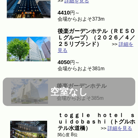
>>
詳細を見る
4410
円～
会場からおよそ373m
後楽ガーデンホテル（ＲＥＳＯ
Ｌグループ）（２０２６／４／
２５リブランド）
>>
詳細を
見る
4050
円～
会場からおよそ381m
後楽ガーデンホテル
空室なし
会場からおよそ385m
ｔｏｇｇｌｅ ｈｏｔｅｌ ｓ
ｕｉｄｏｂａｓｈｉ（トグルホ
テル水道橋）
>>
詳細を見る
8
関心度
位