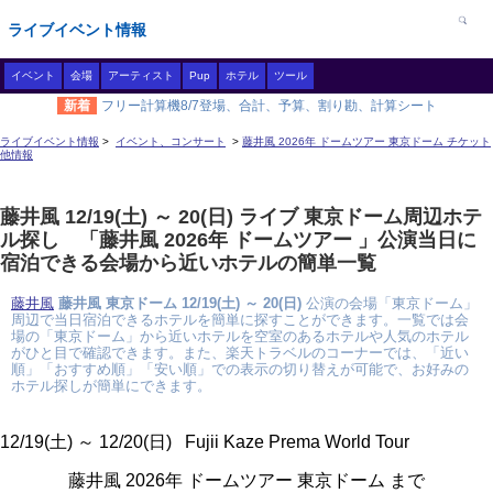
ライブイベント情報
イベント
会場
アーティスト
Pup
ホテル
ツール
新着
フリー計算機8/7登場、合計、予算、割り勘、計算シート
ライブイベント情報
>
イベント、コンサート
>
藤井風 2026年 ドームツアー 東京ドーム チケット
他情報
藤井風 12/19(土) ～ 20(日) ライブ 東京ドーム周辺ホテ
ル探し 「藤井風 2026年 ドームツアー 」公演当日に
宿泊できる会場から近いホテルの簡単一覧
藤井風
藤井風 東京ドーム 12/19(土) ～ 20(日)
公演の会場「東京ドーム」
周辺で当日宿泊できるホテルを簡単に探すことができます。一覧では会
場の「東京ドーム」から近いホテルを空室のあるホテルや人気のホテル
がひと目で確認できます。また、楽天トラベルのコーナーでは、「近い
順」「おすすめ順」「安い順」での表示の切り替えが可能で、お好みの
ホテル探しが簡単にできます。
12/19(土) ～ 12/20(日) Fujii Kaze Prema World Tour
藤井風 2026年 ドームツアー 東京ドーム まで