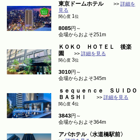
東京ドームホテル
>>
詳細を
見る
1
関心度
位
8085
円～
会場からおよそ251m
ＫＯＫＯ ＨＯＴＥＬ 後楽
園
>>
詳細を見る
3
関心度
位
3010
円～
会場からおよそ345m
ｓｅｑｕｅｎｃｅ ＳＵＩＤＯ
ＢＡＳＨＩ
>>
詳細を見る
4
関心度
位
3843
円～
会場からおよそ364m
アパホテル〈水道橋駅前〉