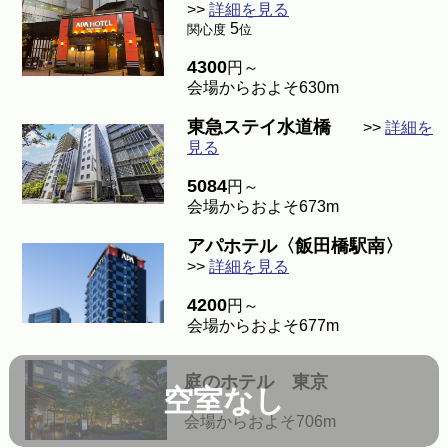
>>
詳細を見る
5
関心度
位
4300
円～
会場からおよそ630m
東急ステイ水道橋
>>
詳細を
見る
5084
円～
会場からおよそ673m
アパホテル〈飯田橋駅南〉
>>
詳細を見る
4200
円～
会場からおよそ677m
庭のホテル 東京
空室なし
会場からおよそ706m