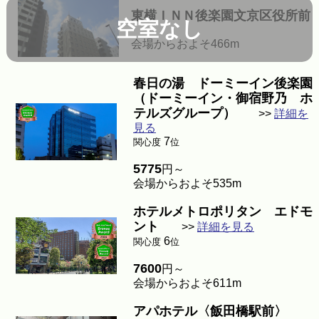
東横ＩＮＮ後楽園文京区役所前
空室なし
会場からおよそ466m
春日の湯 ドーミーイン後楽園
（ドーミーイン・御宿野乃 ホ
テルズグループ）
>>
詳細を
見る
7
関心度
位
5775
円～
会場からおよそ535m
ホテルメトロポリタン エドモ
ント
>>
詳細を見る
6
関心度
位
7600
円～
会場からおよそ611m
アパホテル〈飯田橋駅前〉