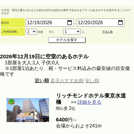
※日付・宿泊人数を入れるとお好みの日のお好みの条件で泊まれるプランのあるホテルを表示することがで
きます
宿泊日
～
ご利用部屋数
大人
子供人数
部屋
人
2026年12月19日に空室のあるホテル
1部屋を大人:1人 子供:0人
※1部屋1泊あたり、税・サービス料込みの最安値の目安価
格です
近い順
楽天おすすめ順
安い順
リッチモンドホテル東京水道
橋
>>
詳細を見る
2
関心度
位
6400
円～
会場からおよそ241m