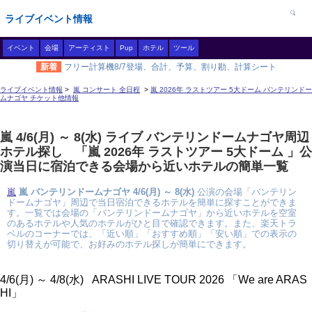
ライブイベント情報
イベント
会場
アーティスト
Pup
ホテル
ツール
新着
フリー計算機8/7登場、合計、予算、割り勘、計算シート
ライブイベント情報
>
嵐 コンサート 全日程
>
嵐 2026年 ラストツアー 5大ドーム バンテリンドー
ムナゴヤ チケット他情報
嵐 4/6(月) ～ 8(水) ライブ バンテリンドームナゴヤ周辺
ホテル探し 「嵐 2026年 ラストツアー 5大ドーム 」公
演当日に宿泊できる会場から近いホテルの簡単一覧
嵐
嵐 バンテリンドームナゴヤ 4/6(月) ～ 8(水)
公演の会場「バンテリン
ドームナゴヤ」周辺で当日宿泊できるホテルを簡単に探すことができま
す。一覧では会場の「バンテリンドームナゴヤ」から近いホテルを空室
のあるホテルや人気のホテルがひと目で確認できます。また、楽天トラ
ベルのコーナーでは、「近い順」「おすすめ順」「安い順」での表示の
切り替えが可能で、お好みのホテル探しが簡単にできます。
4/6(月) ～ 4/8(水) ARASHI LIVE TOUR 2026 「We are ARAS
HI」