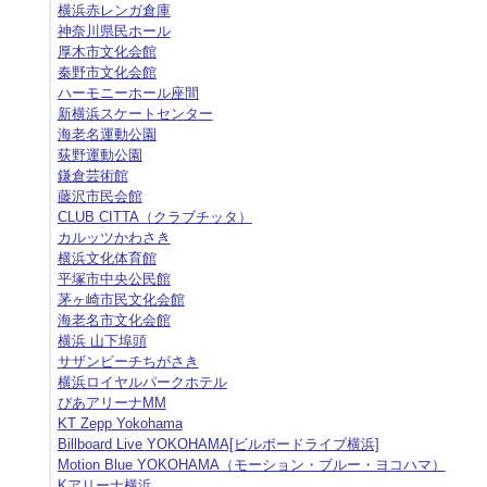
横浜赤レンガ倉庫
神奈川県民ホール
厚木市文化会館
秦野市文化会館
ハーモニーホール座間
新横浜スケートセンター
海老名運動公園
荻野運動公園
鎌倉芸術館
藤沢市民会館
CLUB CITTA（クラブチッタ）
カルッツかわさき
横浜文化体育館
平塚市中央公民館
茅ヶ崎市民文化会館
海老名市文化会館
横浜 山下埠頭
サザンビーチちがさき
横浜ロイヤルパークホテル
ぴあアリーナMM
KT Zepp Yokohama
Billboard Live YOKOHAMA[ビルボードライブ横浜]
Motion Blue YOKOHAMA（モーション・ブルー・ヨコハマ）
Kアリーナ横浜