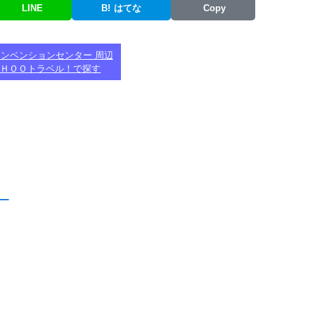
LINE
B!
はてな
Copy
ンベンションセンター 周辺
ＡＨＯＯトラベル！で探す
アー