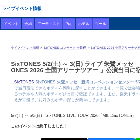
ライブイベント情報
イベント
会場
アーティスト
Pup
ホテル
ツール
ライブイベント情報
>
SixTONES コンサート 全日程
>
SixTONES 2026 全国アリ
SixTONES 5/2(土) ～ 3(日) ライブ 朱
ONES 2026 全国アリーナツアー 」公演当
SixTONES
SixTONES 朱鷺メッセ 新潟コンベンションセンター 5/2(土
で当日宿泊できるホテルを簡単に探すことができます。一覧では会場
るホテルや人気のホテルがひと目で確認できます。また、楽天トラベ
えが可能で、お好みのホテル探しが簡単にできます。
5/2(土) ～ 5/3(日) SixTONES LIVE TOUR 2026「MILESixTONES」
このイベントは終了しました！