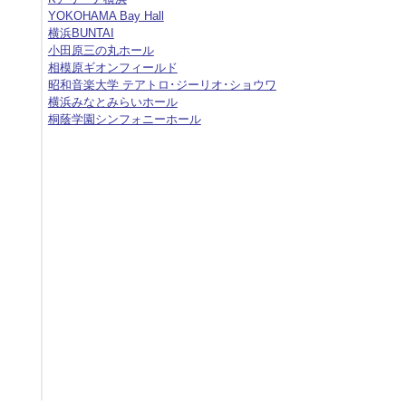
YOKOHAMA Bay Hall
横浜BUNTAI
小田原三の丸ホール
相模原ギオンフィールド
昭和音楽大学 テアトロ･ジーリオ･ショウワ
横浜みなとみらいホール
桐蔭学園シンフォニーホール