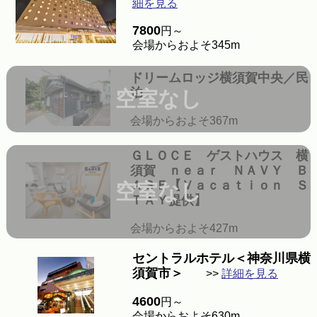
細を見る
7800
円～
会場からおよそ345m
ドリームロッジ横須賀中央／民
泊
空室なし
会場からおよそ367m
ＧＬＯＣＥ ゲストハウス 横
須賀 ｎｅａｒ ＮＡＶＹ Ｂ
ＡＳＥ【Ｖａｃａｔｉｏｎ Ｓ
空室なし
ＴＡＹ提供】
会場からおよそ427m
セントラルホテル＜神奈川県横
須賀市＞
>>
詳細を見る
4600
円～
会場からおよそ630m