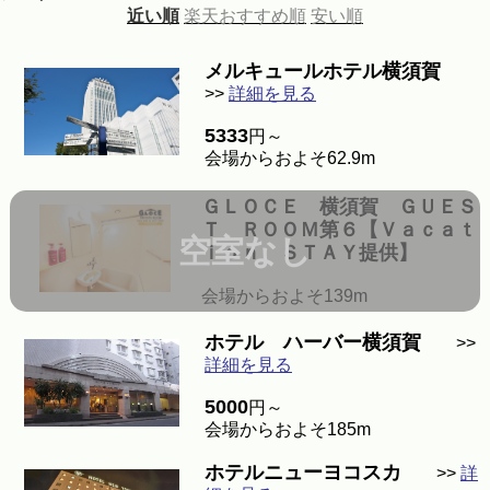
近い順
楽天おすすめ順
安い順
メルキュールホテル横須賀
>>
詳細を見る
5333
円～
会場からおよそ62.9m
ＧＬＯＣＥ 横須賀 ＧＵＥＳ
Ｔ ＲＯＯＭ第６【Ｖａｃａｔ
空室なし
ｉｏｎ ＳＴＡＹ提供】
会場からおよそ139m
ホテル ハーバー横須賀
>>
詳細を見る
5000
円～
会場からおよそ185m
ホテルニューヨコスカ
>>
詳