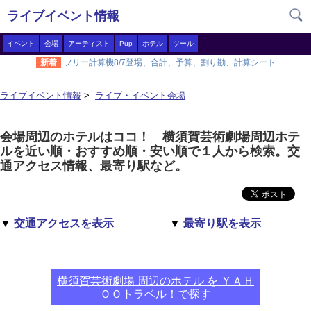
ライブイベント情報
イベント
会場
アーティスト
Pup
ホテル
ツール
新着
フリー計算機8/7登場、合計、予算、割り勘、計算シート
ライブイベント情報
>
ライブ・イベント会場
会場周辺のホテルはココ！ 横須賀芸術劇場周辺ホテ
ルを近い順・おすすめ順・安い順で１人から検索。交
通アクセス情報、最寄り駅など。
▼
交通アクセスを表示
▼
最寄り駅を表示
横須賀芸術劇場 周辺のホテル を ＹＡＨ
ＯＯトラベル！で探す