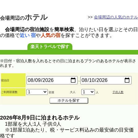
ホテル
>>
会場周辺の人気のホテル
会場周辺の
会場周辺の宿泊施設
を
簡単検索
、泊りたい日を選ぶとその日
の価格で
近い 宿
や
人気の宿
を探すことができます。
楽天トラベルで探す
※日付・宿泊人数を入れるとその日に泊まれるプランのあるホテルが表示さ
れます。
宿泊日
～
ご利用部屋数
大人
子供人数
部屋
人
2026年8月9日に泊まれるホテル
1部屋を大人:1人 子供:0人
※1部屋1泊あたり、税・サービス料込みの最安値の目安価
格です