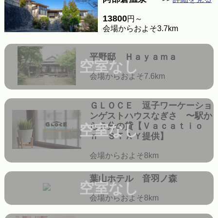
13800
円～
会場からおよそ3.7km
平野邸 Ｈａｙａｍａ
空室なし
会場からおよそ7.6km
ＧＬＯＣＥ 逗子ワーケーショ
ンゲストハウスなぎさ 〜駅か
ら５分の貸【Ｖａｃａｔｉｏ
空室なし
ｎ ＳＴＡＹ提供】
会場からおよそ8km
葉山ホテル 音羽ノ森
空室なし
会場からおよそ8km