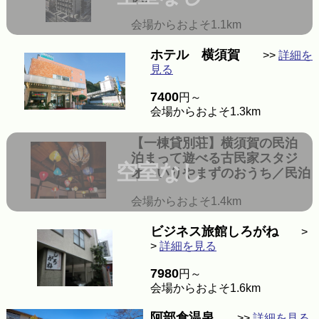
会場からおよそ1.1km
ホテル 横須賀
>>
詳細を
見る
7400
円～
会場からおよそ1.3km
【一棟貸別荘】横須賀の民泊
泊まって遊べる古民家スタジ
空室なし
オ いりやまずのおうち／民泊
会場からおよそ1.4km
ビジネス旅館しろがね
>
>
詳細を見る
7980
円～
会場からおよそ1.6km
阿部倉温泉
>>
詳細を見る