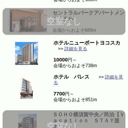
セントラルパークアパートメン
トホテル
空室なし
会場からおよそ689m
ホテルニューポートヨコスカ
>>
詳細を見る
10000
円～
会場からおよそ738m
ホテル パレス
>>
詳細を見
る
7700
円～
会場からおよそ851m
ＳＯＨＯ横須賀中央／民泊【Ｖ
ａｃａｔｉｏｎ ＳＴＡＹ提
空室なし
供】