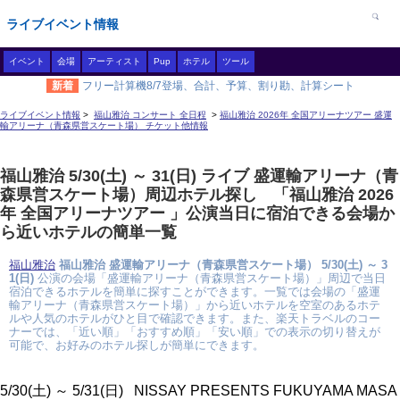
ライブイベント情報
イベント
会場
アーティスト
Pup
ホテル
ツール
新着
フリー計算機8/7登場、合計、予算、割り勘、計算シート
ライブイベント情報
>
福山雅治 コンサート 全日程
>
福山雅治 2026年 全国アリーナツアー 盛運
輸アリーナ（青森県営スケート場） チケット他情報
福山雅治 5/30(土) ～ 31(日) ライブ 盛運輸アリーナ（青
森県営スケート場）周辺ホテル探し 「福山雅治 2026
年 全国アリーナツアー 」公演当日に宿泊できる会場か
ら近いホテルの簡単一覧
福山雅治
福山雅治 盛運輸アリーナ（青森県営スケート場） 5/30(土) ～ 3
1(日)
公演の会場「盛運輸アリーナ（青森県営スケート場）」周辺で当日
宿泊できるホテルを簡単に探すことができます。一覧では会場の「盛運
輸アリーナ（青森県営スケート場）」から近いホテルを空室のあるホテ
ルや人気のホテルがひと目で確認できます。また、楽天トラベルのコー
ナーでは、「近い順」「おすすめ順」「安い順」での表示の切り替えが
可能で、お好みのホテル探しが簡単にできます。
5/30(土) ～ 5/31(日) NISSAY PRESENTS FUKUYAMA MASA