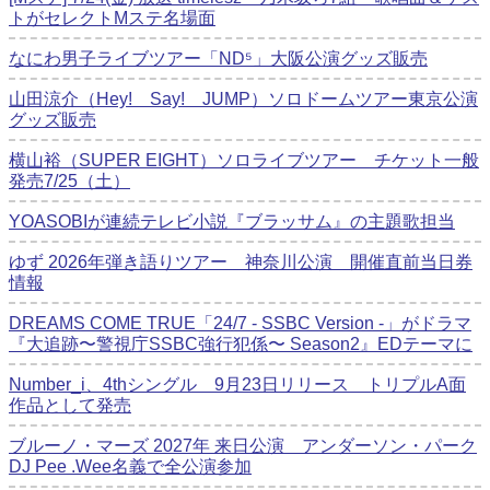
トがセレクトMステ名場面
なにわ男子ライブツアー「ND⁵」大阪公演グッズ販売
山田涼介（Hey! Say! JUMP）ソロドームツアー東京公演
グッズ販売
横山裕（SUPER EIGHT）ソロライブツアー チケット一般
発売7/25（土）
YOASOBIが連続テレビ小説『ブラッサム』の主題歌担当
ゆず 2026年弾き語りツアー 神奈川公演 開催直前当日券
情報
DREAMS COME TRUE「24/7 - SSBC Version -」がドラマ
『大追跡〜警視庁SSBC強行犯係〜 Season2』EDテーマに
Number_i、4thシングル 9月23日リリース トリプルA面
作品として発売
ブルーノ・マーズ 2027年 来日公演 アンダーソン・パーク
DJ Pee .Wee名義で全公演参加