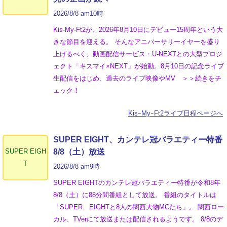
2026/8/8 am10時
Kis-My-Ft2が、2026年8月10日にデビュー15周年という大
きな節目を迎える。 そんなアニバーサリーイヤーを盛り
上げるべく、動画配信サービス・U-NEXTとの大型プロジ
ェクト「キスマイ×NEXT」が始動。8月10日の記念ライブ
生配信をはじめ、過去のライブ映像やMV ＞＞続きをチ
ェック！
KisｰMyｰFt2ライブ日程ページへ
SUPER EIGHT、カンテレ冠バラエティー特番
SUPER EIGH
8/8（土）放送
T
2026/8/8 am9時
SUPER EIGHTのカンテレ冠バラエティー特番が令和8年
8/8（土）に88分間番組として放送。 番組のタイトルは
「SUPER EIGHTと8人の関西大物MCたち」。 関西ロー
カル、TVerにて放送または配信されるようです。 8/8のデ