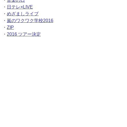
・
音楽の日
・
日テレ×LIVE
・
めざましライブ
・
嵐のワクワク学校2016
・
ZIP
・
2016 ツアー決定