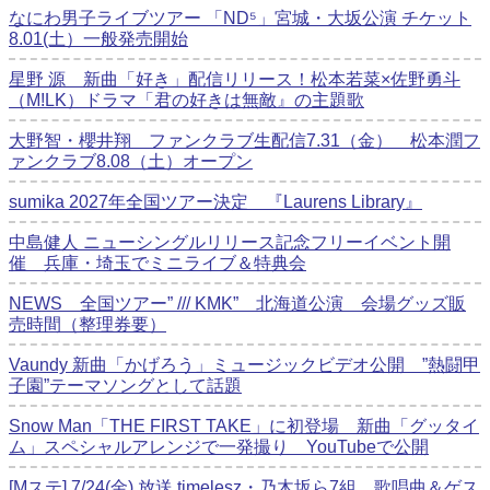
なにわ男子ライブツアー 「ND⁵」宮城・大坂公演 チケット
8.01(土）一般発売開始
星野 源 新曲「好き」配信リリース！松本若菜×佐野勇斗
（M!LK）ドラマ「君の好きは無敵』の主題歌
大野智・櫻井翔 ファンクラブ生配信7.31（金） 松本潤フ
ァンクラブ8.08（土）オープン
sumika 2027年全国ツアー決定 『Laurens Library』
中島健人 ニューシングルリリース記念フリーイベント開
催 兵庫・埼玉でミニライブ＆特典会
NEWS 全国ツアー” /// KMK” 北海道公演 会場グッズ販
売時間（整理券要）
Vaundy 新曲「かげろう」ミュージックビデオ公開 ”熱闘甲
子園”テーマソングとして話題
Snow Man「THE FIRST TAKE」に初登場 新曲「グッタイ
ム」スペシャルアレンジで一発撮り YouTubeで公開
[Mステ] 7/24(金) 放送 timelesz・乃木坂ら7組 歌唱曲＆ゲス