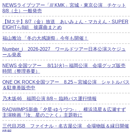
NEWSライブツアー「/// KMK」宮城・東京公演 チケット
8/8（土）一般発売
【Mステ】8/7（金）放送 あいみょん・マカえん・SUPER
EIGHTら8組 披露曲まとめ
福山雅治 「冬の⼤感謝祭」今年も開催！
Number_i 2026‐2027 ワールドツアー日本公演スケジュ
ール発表
NEWS 全国ツアー 8/11(火)～福岡公演 会場グッズ販売
時間（整理券要）
ONE OK ROCK全国ツアー 8.25～宮城公演 シャトルバス
＆駐車券販売中
乃木坂46 福岡公演 8/8～ 臨時バス運行情報
RADWIMPS新曲「夕星-ゆうづつ-」、横浜流星＆広瀬すず
主演映画『汝、星のごとく』主題歌に
三代目JSB ファイナル・名古屋公演 会場物販＆縁日開催
情報