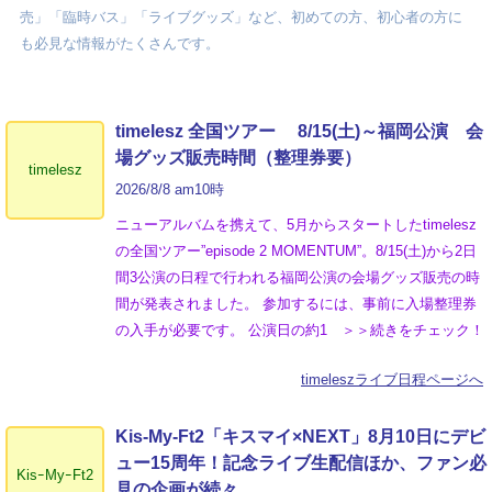
売」「臨時バス」「ライブグッズ」など、初めての方、初心者の方に
も必見な情報がたくさんです。
timelesz 全国ツアー 8/15(土)～福岡公演 会
場グッズ販売時間（整理券要）
timelesz
2026/8/8 am10時
ニューアルバムを携えて、5月からスタートしたtimelesz
の全国ツアー”episode 2 MOMENTUM”。8/15(土)から2日
間3公演の日程で行われる福岡公演の会場グッズ販売の時
間が発表されました。 参加するには、事前に入場整理券
の入手が必要です。 公演日の約1 ＞＞続きをチェック！
timeleszライブ日程ページへ
Kis-My-Ft2「キスマイ×NEXT」8月10日にデビ
ュー15周年！記念ライブ生配信ほか、ファン必
KisｰMyｰFt2
見の企画が続々