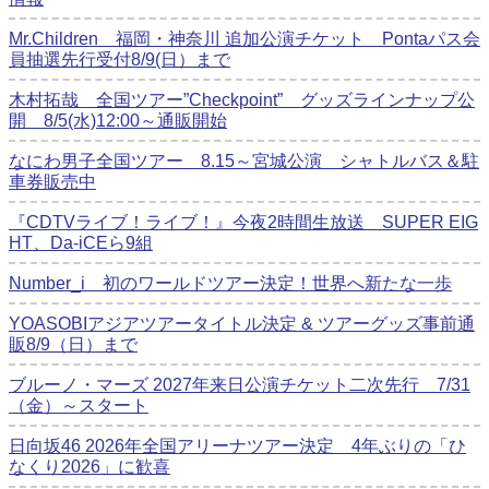
Mr.Children 福岡・神奈川 追加公演チケット Pontaパス会
員抽選先行受付8/9(日）まで
木村拓哉 全国ツアー”Checkpoint” グッズラインナップ公
開 8/5(水)12:00～通販開始
なにわ男子全国ツアー 8.15～宮城公演 シャトルバス＆駐
車券販売中
『CDTVライブ！ライブ！』今夜2時間生放送 SUPER EIG
HT、Da-iCEら9組
Number_i 初のワールドツアー決定！世界へ新たな一歩
YOASOBIアジアツアータイトル決定 & ツアーグッズ事前通
販8/9（日）まで
ブルーノ・マーズ 2027年来日公演チケット二次先行 7/31
（金）～スタート
日向坂46 2026年全国アリーナツアー決定 4年ぶりの「ひ
なくり2026」に歓喜