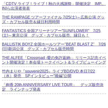
「CDTV ライブ！ライブ！秋の大感謝祭」開催決定 IMP.、
INIら出演者発表
THE RAMPAGE ツアーファイナル 7/25(土)～広島公演 グッ
ズ・カプセル販売＆縁日利用時間
FANTASTICS 全国アリーナツアー”SUNFLOWER” 7/25
(土)～東京公演 グッズ・カプセル販売、縁日も！
BALLISTIK BOYZ 全国ホールツアー"BEAT BLAST Z" 7/26
(日)新潟公演 グッズ・カプセル販売時間
THE ALFEE「Crossroad -愛の免許返納-」リリース記念イベ
ント開催決定！本会場トークイベント＆ライブビューイング
竹内まりや『souvenir2025』ライブBD/DVD 本日7/22
（水）発売 SPインタビュー”後編”公開
「絢香 20th ANNIVERSARY LIVE TOUR」 グッズ販売決
定 ラインナップ発表