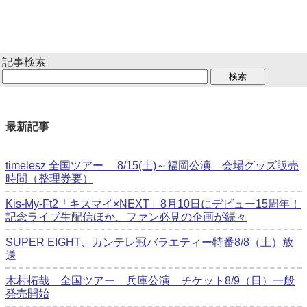
記事検索
最新記事
timelesz 全国ツアー 8/15(土)～福岡公演 会場グッズ販売
時間（整理券要）
Kis-My-Ft2「キスマイ×NEXT」8月10日にデビュー15周年！
記念ライブ生配信ほか、ファン必見の企画が続々
SUPER EIGHT、カンテレ冠バラエティー特番8/8（土）放
送
木村拓哉 全国ツアー 兵庫公演 チケット8/9（日）一般
発売開始