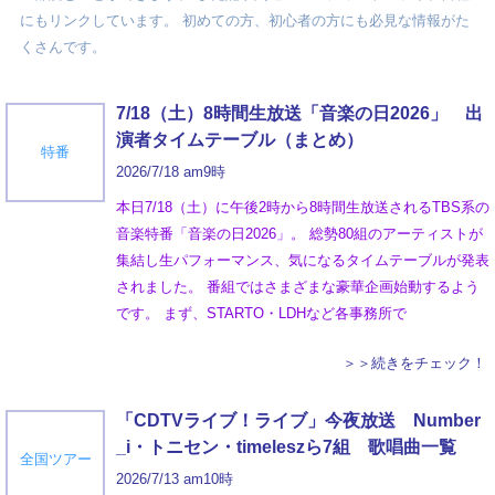
にもリンクしています。 初めての方、初心者の方にも必見な情報がた
くさんです。
7/18（土）8時間生放送「音楽の日2026」 出
演者タイムテーブル（まとめ）
特番
2026/7/18 am9時
本日7/18（土）に午後2時から8時間生放送されるTBS系の
音楽特番「音楽の日2026」。 総勢80組のアーティストが
集結し生パフォーマンス、気になるタイムテーブルが発表
されました。 番組ではさまざまな豪華企画始動するよう
です。 まず、STARTO・LDHなど各事務所で
＞＞続きをチェック！
「CDTVライブ！ライブ」今夜放送 Number
_i・トニセン・timeleszら7組 歌唱曲一覧
全国ツアー
2026/7/13 am10時