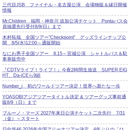
三代目JSB ファイナル・名古屋公演 会場物販＆縁日開催
情報
Mr.Children 福岡・神奈川 追加公演チケット Pontaパス会
員抽選先行受付8/9(日）まで
木村拓哉 全国ツアー”Checkpoint” グッズラインナップ公
開 8/5(水)12:00～通販開始
なにわ男子全国ツアー 8.15～宮城公演 シャトルバス＆駐
車券販売中
『CDTVライブ！ライブ！』今夜2時間生放送 SUPER EIG
HT、Da-iCEら9組
Number_i 初のワールドツアー決定！世界へ新たな一歩
YOASOBIアジアツアータイトル決定 & ツアーグッズ事前通
販8/9（日）まで
ブルーノ・マーズ 2027年来日公演チケット二次先行 7/31
（金）～スタート
日向坂46 2026年全国アリーナツアー決定 4年ぶりの「ひ