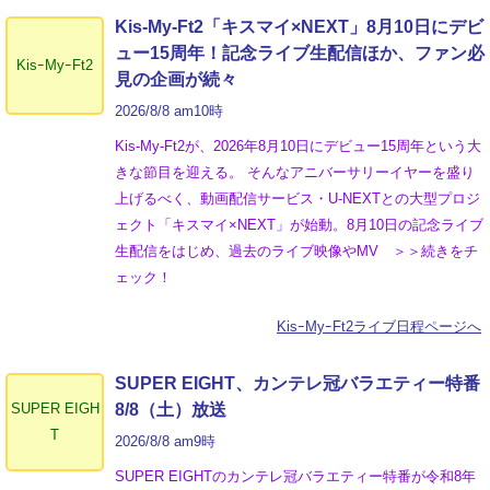
Kis-My-Ft2「キスマイ×NEXT」8月10日にデビ
ュー15周年！記念ライブ生配信ほか、ファン必
KisｰMyｰFt2
見の企画が続々
2026/8/8 am10時
Kis-My-Ft2が、2026年8月10日にデビュー15周年という大
きな節目を迎える。 そんなアニバーサリーイヤーを盛り
上げるべく、動画配信サービス・U-NEXTとの大型プロジ
ェクト「キスマイ×NEXT」が始動。8月10日の記念ライブ
生配信をはじめ、過去のライブ映像やMV ＞＞続きをチ
ェック！
KisｰMyｰFt2ライブ日程ページへ
SUPER EIGHT、カンテレ冠バラエティー特番
SUPER EIGH
8/8（土）放送
T
2026/8/8 am9時
SUPER EIGHTのカンテレ冠バラエティー特番が令和8年