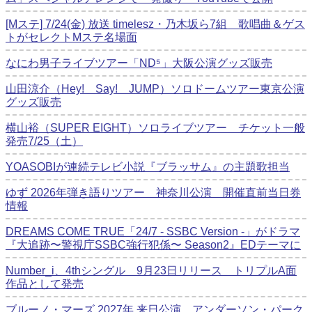
[Mステ] 7/24(金) 放送 timelesz・乃木坂ら7組 歌唱曲＆ゲス
トがセレクトMステ名場面
なにわ男子ライブツアー「ND⁵」大阪公演グッズ販売
山田涼介（Hey! Say! JUMP）ソロドームツアー東京公演
グッズ販売
横山裕（SUPER EIGHT）ソロライブツアー チケット一般
発売7/25（土）
YOASOBIが連続テレビ小説『ブラッサム』の主題歌担当
ゆず 2026年弾き語りツアー 神奈川公演 開催直前当日券
情報
DREAMS COME TRUE「24/7 - SSBC Version -」がドラマ
『大追跡〜警視庁SSBC強行犯係〜 Season2』EDテーマに
Number_i、4thシングル 9月23日リリース トリプルA面
作品として発売
ブルーノ・マーズ 2027年 来日公演 アンダーソン・パーク