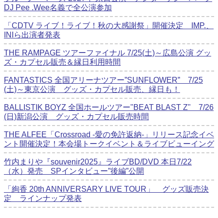
DJ Pee .Wee名義で全公演参加
「CDTV ライブ！ライブ！秋の大感謝祭」開催決定 IMP.、
INIら出演者発表
THE RAMPAGE ツアーファイナル 7/25(土)～広島公演 グッ
ズ・カプセル販売＆縁日利用時間
FANTASTICS 全国アリーナツアー”SUNFLOWER” 7/25
(土)～東京公演 グッズ・カプセル販売、縁日も！
BALLISTIK BOYZ 全国ホールツアー"BEAT BLAST Z" 7/26
(日)新潟公演 グッズ・カプセル販売時間
THE ALFEE「Crossroad -愛の免許返納-」リリース記念イベ
ント開催決定！本会場トークイベント＆ライブビューイング
竹内まりや『souvenir2025』ライブBD/DVD 本日7/22
（水）発売 SPインタビュー”後編”公開
「絢香 20th ANNIVERSARY LIVE TOUR」 グッズ販売決
定 ラインナップ発表