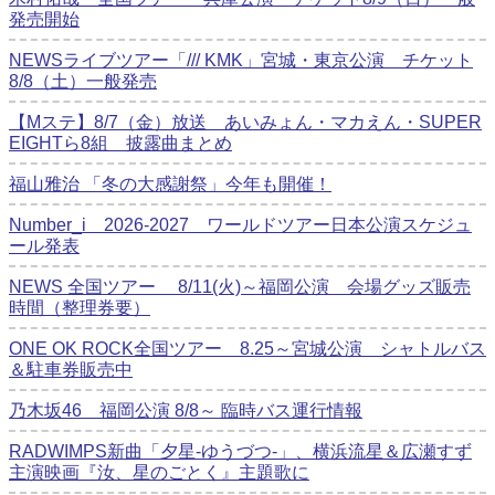
発売開始
NEWSライブツアー「/// KMK」宮城・東京公演 チケット
8/8（土）一般発売
【Mステ】8/7（金）放送 あいみょん・マカえん・SUPER
EIGHTら8組 披露曲まとめ
福山雅治 「冬の⼤感謝祭」今年も開催！
Number_i 2026‐2027 ワールドツアー日本公演スケジュ
ール発表
NEWS 全国ツアー 8/11(火)～福岡公演 会場グッズ販売
時間（整理券要）
ONE OK ROCK全国ツアー 8.25～宮城公演 シャトルバス
＆駐車券販売中
乃木坂46 福岡公演 8/8～ 臨時バス運行情報
RADWIMPS新曲「夕星-ゆうづつ-」、横浜流星＆広瀬すず
主演映画『汝、星のごとく』主題歌に