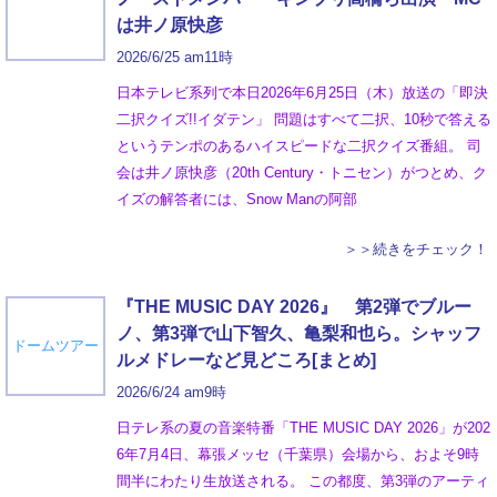
は井ノ原快彦
2026/6/25 am11時
日本テレビ系列で本日2026年6月25日（木）放送の「即決
二択クイズ!!イダテン」 問題はすべて二択、10秒で答える
というテンポのあるハイスピードな二択クイズ番組。 司
会は井ノ原快彦（20th Century・トニセン）がつとめ、ク
イズの解答者には、Snow Manの阿部
＞＞続きをチェック！
『THE MUSIC DAY 2026』 第2弾でブルー
ノ、第3弾で山下智久、亀梨和也ら。シャッフ
ドームツアー
ルメドレーなど見どころ[まとめ]
2026/6/24 am9時
日テレ系の夏の音楽特番「THE MUSIC DAY 2026」が202
6年7月4日、幕張メッセ（千葉県）会場から、およそ9時
間半にわたり生放送される。 この都度、第3弾のアーティ