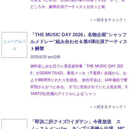
どころや、豪華出演アーティストが次々と発
＞＞続きをチェック！
「THE MUSIC DAY 2026」名物企画”シャッフ
ニューアルバ
ルメドレー”組み合わせ＆第4弾出演アーティス
ム
ト解禁
2026/6/29 am11時
例年楽しみな日テレ系音楽特番「THE MUSIC DAY 202
6」が2026年7月4日、幕張メッセ（千葉県）会場から、お
よそ9時間半にわたり生放送。 総合司会は、14年連続で櫻
井翔さんがつとめる。 すでに告知されていた人気企画、S
TARTO社所属のアイドルによる”シャッ
＞＞続きをチェック！
「即決二択クイズ!!イダテン」今夜放送 ス
ノ・ストメンバー キンプリ高橋ら出演 MC