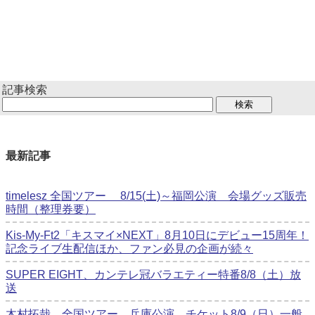
記事検索
最新記事
timelesz 全国ツアー 8/15(土)～福岡公演 会場グッズ販売
時間（整理券要）
Kis-My-Ft2「キスマイ×NEXT」8月10日にデビュー15周年！
記念ライブ生配信ほか、ファン必見の企画が続々
SUPER EIGHT、カンテレ冠バラエティー特番8/8（土）放
送
木村拓哉 全国ツアー 兵庫公演 チケット8/9（日）一般