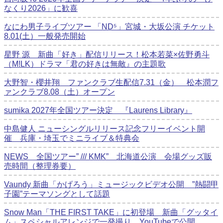
なくり2026」に歓喜
なにわ男子ライブツアー 「ND⁵」宮城・大坂公演 チケット
8.01(土）一般発売開始
星野 源 新曲「好き」配信リリース！松本若菜×佐野勇斗
（M!LK）ドラマ「君の好きは無敵』の主題歌
大野智・櫻井翔 ファンクラブ生配信7.31（金） 松本潤フ
ァンクラブ8.08（土）オープン
sumika 2027年全国ツアー決定 『Laurens Library』
中島健人 ニューシングルリリース記念フリーイベント開
催 兵庫・埼玉でミニライブ＆特典会
NEWS 全国ツアー” /// KMK” 北海道公演 会場グッズ販
売時間（整理券要）
Vaundy 新曲「かげろう」ミュージックビデオ公開 ”熱闘甲
子園”テーマソングとして話題
Snow Man「THE FIRST TAKE」に初登場 新曲「グッタイ
ム」スペシャルアレンジで一発撮り YouTubeで公開