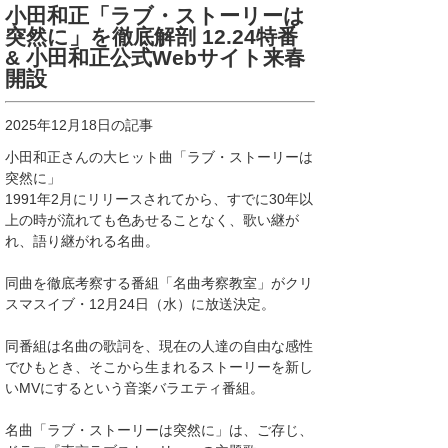
小田和正「ラブ・ストーリーは
突然に」を徹底解剖 12.24特番
& 小田和正公式Webサイト来春
開設
2025年12月18日の記事
小田和正さんの大ヒット曲「ラブ・ストーリーは
突然に」
1991年2月にリリースされてから、すでに30年以
上の時が流れても色あせることなく、歌い継が
れ、語り継がれる名曲。
同曲を徹底考察する番組「名曲考察教室」がクリ
スマスイブ・12月24日（水）に放送決定。
同番組は名曲の歌詞を、現在の人達の自由な感性
でひもとき、そこから生まれるストーリーを新し
いMVにするという音楽バラエティ番組。
名曲「ラブ・ストーリーは突然に」は、ご存じ、