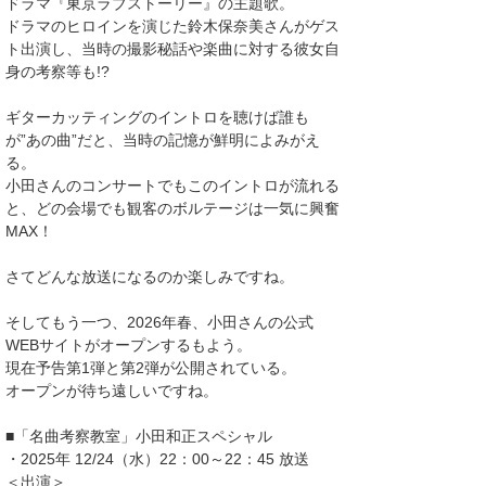
ドラマ『東京ラブストーリー』の主題歌。
ドラマのヒロインを演じた鈴木保奈美さんがゲス
ト出演し、当時の撮影秘話や楽曲に対する彼女自
身の考察等も!?
ギターカッティングのイントロを聴けば誰も
が”あの曲”だと、当時の記憶が鮮明によみがえ
る。
小田さんのコンサートでもこのイントロが流れる
と、どの会場でも観客のボルテージは一気に興奮
MAX！
さてどんな放送になるのか楽しみですね。
そしてもう一つ、2026年春、小田さんの公式
WEBサイトがオープンするもよう。
現在予告第1弾と第2弾が公開されている。
オープンが待ち遠しいですね。
■「名曲考察教室」小田和正スペシャル
・2025年 12/24（水）22：00～22：45 放送
＜出演＞