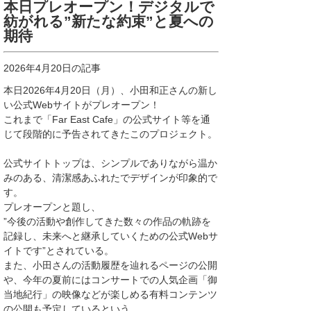
本日プレオープン！デジタルで
紡がれる”新たな約束”と夏への
期待
2026年4月20日の記事
本日2026年4月20日（月）、小田和正さんの新し
い公式Webサイトがプレオープン！
これまで「Far East Cafe」の公式サイト等を通
じて段階的に予告されてきたこのプロジェクト。
公式サイトトップは、シンプルでありながら温か
みのある、清潔感あふれたでデザインが印象的で
す。
プレオープンと題し、
”今後の活動や創作してきた数々の作品の軌跡を
記録し、未来へと継承していくための公式Webサ
イトです”とされている。
また、小田さんの活動履歴を辿れるページの公開
や、今年の夏前にはコンサートでの人気企画「御
当地紀行」の映像などが楽しめる有料コンテンツ
の公開も予定しているという。