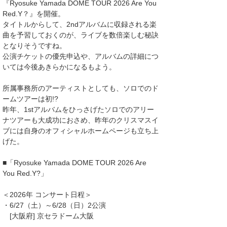
『Ryosuke Yamada DOME TOUR 2026 Are You
Red.Y？』を開催。
タイトルからして、2ndアルバムに収録される楽
曲を予習しておくのが、ライブを数倍楽しむ秘訣
となりそうですね。
公演チケットの優先申込や、アルバムの詳細につ
いては今後あきらかになるもよう。
所属事務所のアーティストとしても、ソロでのド
ームツアーは初!?
昨年、1stアルバムをひっさげたソロでのアリー
ナツアーも大成功におさめ、昨年のクリスマスイ
ブには自身のオフィシャルホームページも立ち上
げた。
■「Ryosuke Yamada DOME TOUR 2026 Are
You Red.Y?」
＜2026年 コンサート日程＞
・6/27（土）～6/28（日）2公演
[大阪府] 京セラドーム大阪